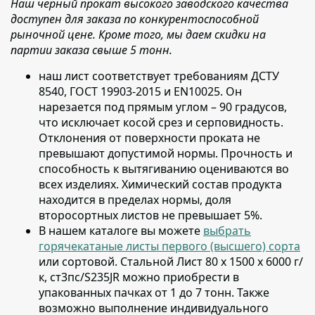
Наш черный прокат высокого заводского качества
доступен для заказа по конкурентоспособной
рыночной цене. Кроме того, мы даем скидки на
партии заказа свыше 5 тонн.
наш лист соответствует требованиям ДСТУ
8540, ГОСТ 19903-2015 и EN10025
. Он
нарезается под прямым углом – 90 градусов,
что исключает косой срез и серповидность.
Отклонения от поверхности проката не
превышают допустимой нормы. Прочность и
способность к вытягиванию оцениваются во
всех изделиях. Химический состав продукта
находится в пределах нормы, доля
второсортных листов не превышает 5%.
В нашем каталоге вы можете
выбрать
горячекатаные листы первого (высшего) сорта
или сортовой
. Стальной Лист 80 х 1500 х 6000 г/
к, ст3пс/S235JR можно приобрести в
упакованных пачках от 1 до 7 тонн. Также
возможно выполнение индивидуального