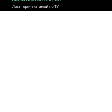
Лист горячекатаный по ТУ
Лист г/к рессорно-пружинный
Конструкционный г/к лист
Лист рифлёный
Легированный г/к лист
Лист г/к низколегированный
Лист г/к инструментальный
Лист г/к коррозионно-стойкий
Лист износостойкий
Судостроительный лист
Стальная полоса
ЛИСТ ХОЛОДНОКАТАНЫЙ
ЛЕНТА / РУЛОН / ШТРИПС
ЖЕСТЬ