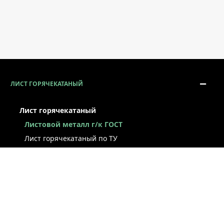
ЛИСТ ГОРЯЧЕКАТАНЫЙ
Лист горячекатаный
Листовой металл г/к ГОСТ
Лист горячекатаный по ТУ
Лист г/к рессорно-пружинный
Конструкционный г/к лист
Лист рифлёный
Легированный г/к лист
Лист г/к низколегированный
Лист г/к инструментальный