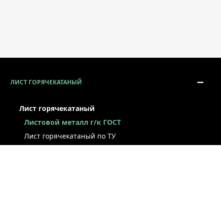
ЛИСТ ГОРЯЧЕКАТАНЫЙ
Лист горячекатаный
Листовой металл г/к ГОСТ
Лист горячекатаный по ТУ
Лист г/к рессорно-пружинный
Конструкционный г/к лист
Лист рифлёный
Легированный г/к лист
Лист г/к низколегированный
Лист г/к инструментальный