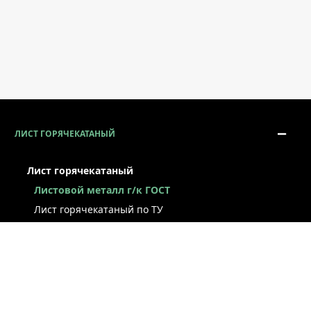
ЛИСТ ГОРЯЧЕКАТАНЫЙ
Лист горячекатаный
Листовой металл г/к ГОСТ
Лист горячекатаный по ТУ
Лист г/к рессорно-пружинный
Конструкционный г/к лист
Лист рифлёный
Легированный г/к лист
Лист г/к низколегированный