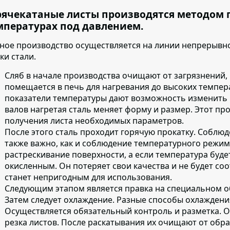
рячекатаные листы производятся методом 
мпературах под давлением.
ное производство осуществляется на линии непрерывно
ки стали.
Сляб в начале производства очищают от загрязнений
,
помещается в печь для нагревания до высоких темпера
показатели температуры дают возможность изменить 
валов нагретая сталь меняет форму и размер. Этот пр
получения листа необходимых параметров.
После этого сталь проходит горячую прокатку
. Соблюд
также важно, как и соблюдение температурного режи
растрескивание поверхности, а если температура буде
окисленным. Он потеряет свои качества и не будет соо
станет непригодным для использования.
Следующим этапом является
правка на специальном 
Затем следует охлаждение
. Разные способы охлаждени
Осуществляется обязательный контроль и разметка. О
резка листов. После раскатывания их очищают от об