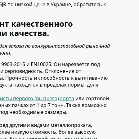
5JR по низкой цене в Украине,
обратитесь к
нт качественного
и качества.
для заказа по конкурентоспособной рыночной
тонн.
19903-2015 и EN10025
. Он нарезается под
з и серповидность. Отклонения от
. Прочность и способность к вытягиванию
дукта находится в пределах нормы, доля
исты первого (высшего) сорта
или сортовой
.
ных пачках от 1 до 7 тонн. Также возможно
 под необходимые размеры.
еред другими видами металлопроката
,
олее низкую стоимость, более высокую
арку, более широкий диапазон толщин и