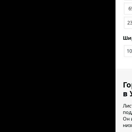
6
2
Ши
10
Го
в 
Лис
под
Он 
низк