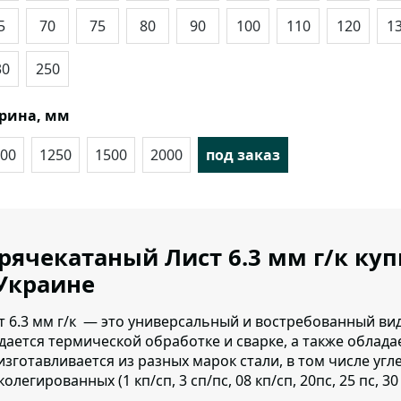
5
70
75
80
90
100
110
120
1
30
250
рина, мм
00
1250
1500
2000
под заказ
рячекатаный Лист 6.3 мм г/к ку
Украине
т 6.3 мм г/к — это универсальный и востребованный ви
дается термической обработке и сварке, а также облад
изготавливается из разных марок стали, в том числе уг
олегированных (1 кп/сп, 3 сп/пс, 08 кп/сп, 20пс, 25 пс, 30