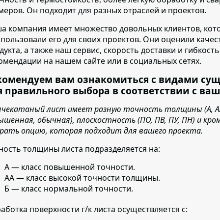
меров. Он подходит для разных отраслей и проектов.
а компания имеет множество довольных клиентов
, ко
спользовали его для своих проектов. Они оценили каче
дукта, а также наш сервис, скорость доставки и гибкост
омендации на нашем сайте или в социальных сетях.
комендуем вам ознакомиться с видами су
я правильного выбора в соответствии с ва
ячекатаный лист имеет разную точность толщины (А, АА,
ышенная, обычная), плоскостность (ПО, ПВ, ПУ, ПН) и кро
рать опцию, которая подходит для вашего проекта.
ность толщины листа подразделяется на:
А — класс повышенной точности.
АА — класс высокой точности толщины.
Б — класс нормальной точности.
аботка поверхности г/к листа осуществляется с: