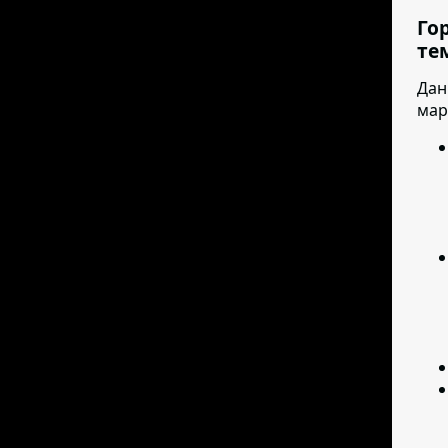
Го
те
Дан
мар