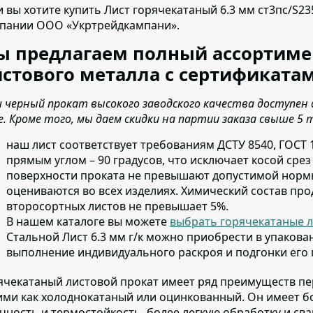
и вы хотите купить Лист горячекатаный 6.3 мм ст3пс/S23
пании ООО «Укртрейдкампани».
ы предлагаем полный ассортиме
стового металла с сертификатам
 черный прокат высокого заводского качества доступен 
е. Кроме того, мы даем скидки на партии заказа свыше 5 
наш лист соответствует требованиям ДСТУ 8540, ГОСТ 
прямым углом – 90 градусов, что исключает косой сре
поверхности проката не превышают допустимой нормы
оцениваются во всех изделиях. Химический состав про
второсортных листов не превышает 5%.
В нашем каталоге вы можете
выбрать горячекатаные л
Стальной Лист 6.3 мм г/к можно приобрести в упакован
выполнение индивидуального раскроя и подгонки его
ячекатаный листовой прокат имеет ряд преимуществ п
ими как холоднокатаный или оцинкованный. Он имеет б
чность и термостойкость, более легкую обработку и св