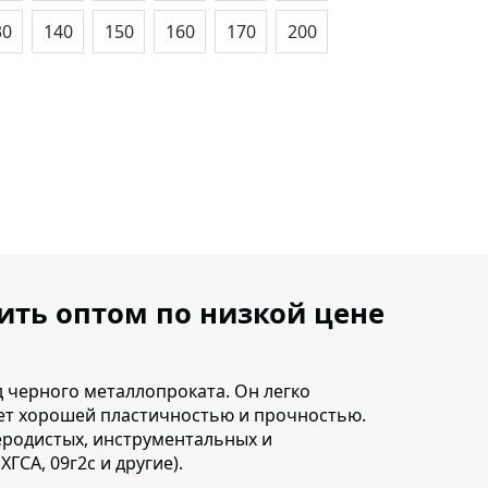
30
140
150
160
170
200
пить оптом по низкой цене
д черного металлопроката.
Он легко
ает хорошей пластичностью и прочностью.
леродистых, инструментальных и
 ХГСА, 09г2с и другие).