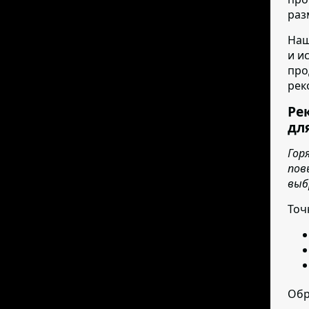
раз
Наш
и и
про
рек
Ре
дл
Гор
пов
выб
Точ
Обр