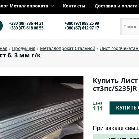
алог Металлопроката
Контакты
Доставка и оплата
+380 (99) 736 44 31
+380 (97) 988 25 99
+380 (67) 618 08 55
+380 (67) 612 97 17
вная
Продукция
Металлопрокат Стальной
Лист горячеката
т 6. 3 мм г/к
Купить Лист
ст3пс/S235J
Цена:
111
КУПИТЬ О
При заказе свыш