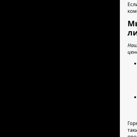
Есл
ком
М
ли
Наш
цен
Гор
так
про