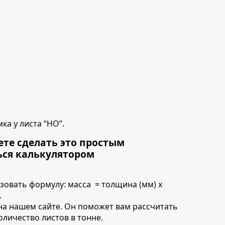
ка у листа “НО”.
ете сделать это простым
ься калькулятором
ьзовать формулу:
масса = толщина (мм) х
.
на нашем сайте. Он поможет вам рассчитать
количество листов в тонне.