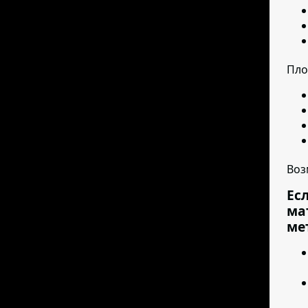
Пло
Воз
Ес
ма
ме