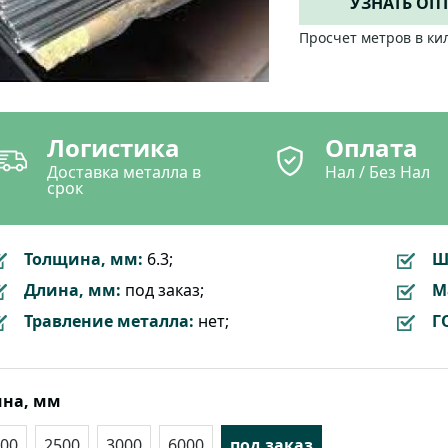
УЗНАТЬ ОП
Просчет метров в ки
Логистика
Оплата
Доставка металла в
Нал / Без Нал
срок
Толщина, мм:
6.3;
Ш
Длина, мм:
под заказ;
М
Травление металла:
нет;
Г
на, мм
00
2500
3000
6000
под заказ