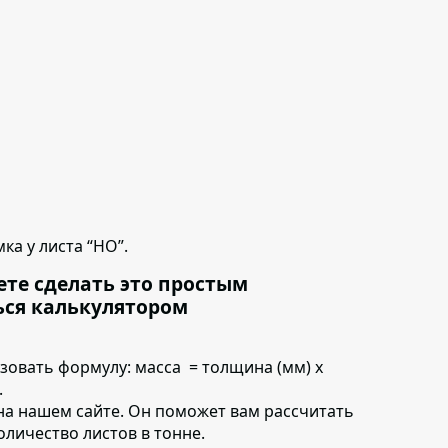
ка у листа “НО”.
ете сделать это простым
ься калькулятором
ьзовать формулу:
масса = толщина (мм) х
.
на нашем сайте. Он поможет вам рассчитать
количество листов в тонне.