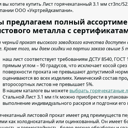
и вы хотите купить Лист горячекатанный 3.1 мм ст3пс/S2
пании ООО «Укртрейдкампани».
ы предлагаем полный ассортиме
стового металла с сертификатам
 черный прокат высокого заводского качества доступен 
е. Кроме того, мы даем скидки на партии заказа свыше 5 
наш лист соответствует требованиям ДСТУ 8540, ГОСТ 
прямым углом – 90 градусов, что исключает косой сре
поверхности проката не превышают допустимой нормы
оцениваются во всех изделиях. Химический состав про
второсортных листов не превышает 5%.
В нашем каталоге вы можете
выбрать горячекатаные л
Стальной Лист 3.1 мм г/к можно приобрести в упакован
выполнение индивидуального раскроя и подгонки его
ячекатаный листовой прокат имеет ряд преимуществ п
ими как холоднокатаный или оцинкованный. Он имеет б
чность и термостойкость, более легкую обработку и св