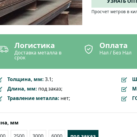
УЗНАТЬ ОП
Просчет метров в ки
Логистика
Оплата
Доставка металла в
Нал / Без Нал
срок
Толщина, мм:
3.1;
Ш
Длина, мм:
под заказ;
М
Травление металла:
нет;
Г
на, мм
00
2500
3000
6000
под заказ