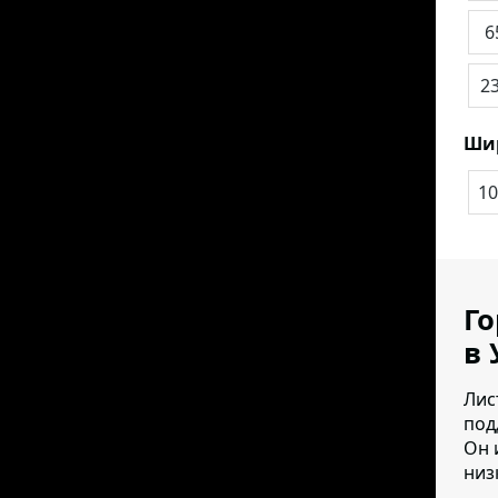
6
2
Ши
10
Го
в 
Лис
под
Он 
низк