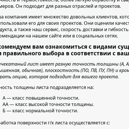
меров. Он подходит для разных отраслей и проектов.
а компания имеет множество довольных клиентов
, ко
спользовали его для своих проектов. Они оценили каче
дукта, а также наш сервис, скорость доставки и гибкост
омендации на нашем сайте или в социальных сетях.
комендуем вам ознакомиться с видами су
я правильного выбора в соответствии с ва
ячекатаный лист имеет разную точность толщины (А, АА,
ышенная, обычная), плоскостность (ПО, ПВ, ПУ, ПН) и кро
рать опцию, которая подходит для вашего проекта.
ность толщины листа подразделяется на:
А — класс повышенной точности.
АА — класс высокой точности толщины.
Б — класс нормальной точности.
аботка поверхности г/к листа осуществляется с: