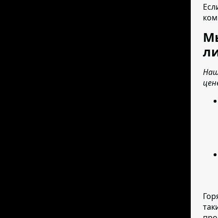
Есл
ком
М
ли
Наш
цен
Гор
так
про