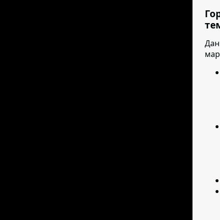
Го
те
Дан
мар