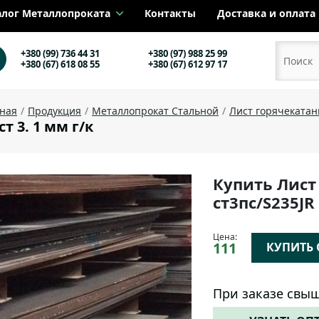
алог Металлопроката
Контакты
Доставка и оплата
+380 (99) 736 44 31
+380 (97) 988 25 99
+380 (67) 618 08 55
+380 (67) 612 97 17
вная
Продукция
Металлопрокат Стальной
Лист горячеката
т 3. 1 мм г/к
Купить Лист
ст3пс/S235J
Цена:
111
КУПИТЬ О
При заказе свыш