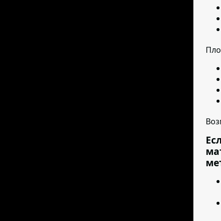
Пло
Воз
Ес
ма
ме