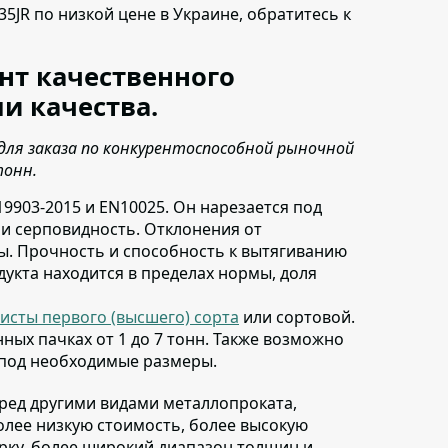
35JR по низкой цене в Украине,
обратитесь к
нт качественного
и качества.
для заказа по конкурентоспособной рыночной
тонн.
19903-2015 и EN10025
. Он нарезается под
з и серповидность. Отклонения от
. Прочность и способность к вытягиванию
дукта находится в пределах нормы, доля
исты первого (высшего) сорта
или сортовой
.
ных пачках от 1 до 7 тонн. Также возможно
 под необходимые размеры.
еред другими видами металлопроката
,
олее низкую стоимость, более высокую
арку, более широкий диапазон толщин и