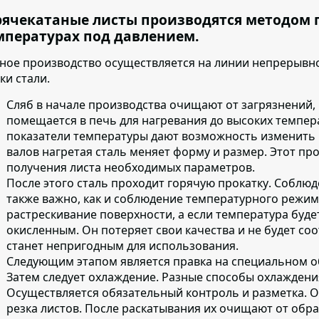
рячекатаные листы производятся методом 
мпературах под давлением.
ное производство осуществляется на линии непрерывно
ки стали.
Сляб в начале производства очищают от загрязнений
,
помещается в печь для нагревания до высоких темпера
показатели температуры дают возможность изменить 
валов нагретая сталь меняет форму и размер. Этот пр
получения листа необходимых параметров.
После этого сталь проходит горячую прокатку
. Соблюд
также важно, как и соблюдение температурного режи
растрескивание поверхности, а если температура буде
окисленным. Он потеряет свои качества и не будет соо
станет непригодным для использования.
Следующим этапом является
правка на специальном 
Затем следует охлаждение
. Разные способы охлаждени
Осуществляется обязательный контроль и разметка. О
резка листов. После раскатывания их очищают от об