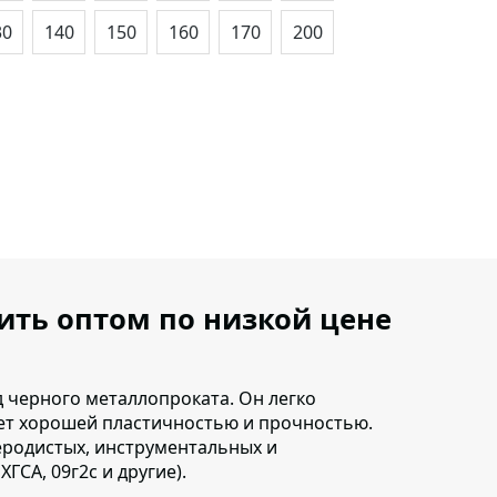
30
140
150
160
170
200
пить оптом по низкой цене
д черного металлопроката.
Он легко
ает хорошей пластичностью и прочностью.
леродистых, инструментальных и
 ХГСА, 09г2с и другие).