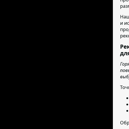
раз
Наш
и и
про
рек
Ре
дл
Гор
пов
выб
Точ
Обр