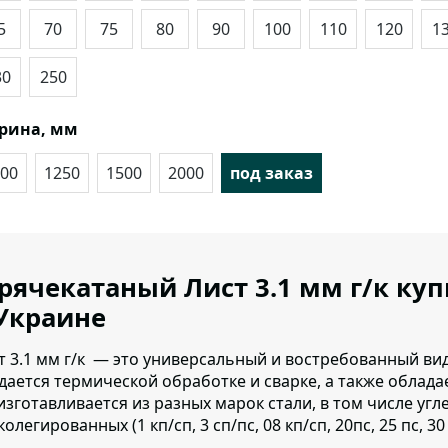
5
70
75
80
90
100
110
120
1
30
250
рина, мм
00
1250
1500
2000
под заказ
рячекатаный Лист 3.1 мм г/к ку
Украине
т 3.1 мм г/к — это универсальный и востребованный ви
дается термической обработке и сварке, а также облад
изготавливается из разных марок стали, в том числе уг
олегированных (1 кп/сп, 3 сп/пс, 08 кп/сп, 20пс, 25 пс, 30