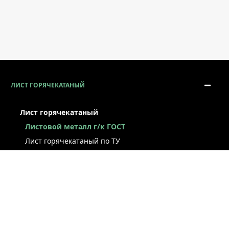
ЛИСТ ГОРЯЧЕКАТАНЫЙ
Лист горячекатаный
Листовой металл г/к ГОСТ
Лист горячекатаный по ТУ
Лист г/к рессорно-пружинный
Конструкционный г/к лист
Лист рифлёный
Легированный г/к лист
Лист г/к низколегированный
Лист г/к инструментальный