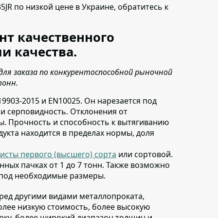
5JR по низкой цене в Украине,
обратитесь к
нт качественного
и качества.
для заказа по конкурентоспособной рыночной
тонн.
19903-2015 и EN10025
. Он нарезается под
з и серповидность. Отклонения от
. Прочность и способность к вытягиванию
дукта находится в пределах нормы, доля
исты первого (высшего) сорта
или сортовой
.
нных пачках от 1 до 7 тонн. Также возможно
 под необходимые размеры.
еред другими видами металлопроката
,
олее низкую стоимость, более высокую
арку, более широкий диапазон толщин и