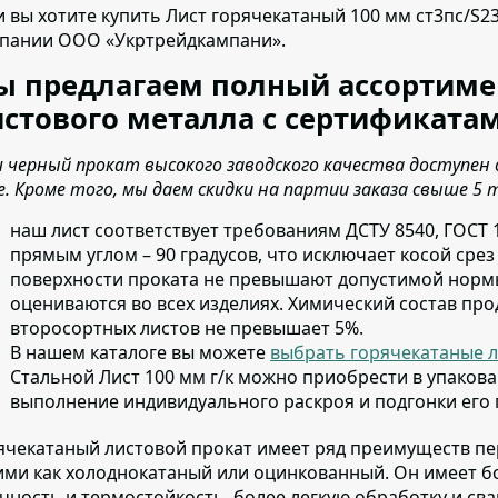
и вы хотите купить Лист горячекатаный 100 мм ст3пс/S23
пании ООО «Укртрейдкампани».
ы предлагаем полный ассортиме
стового металла с сертификатам
 черный прокат высокого заводского качества доступен 
е. Кроме того, мы даем скидки на партии заказа свыше 5 
наш лист соответствует требованиям ДСТУ 8540, ГОСТ 
прямым углом – 90 градусов, что исключает косой сре
поверхности проката не превышают допустимой нормы
оцениваются во всех изделиях. Химический состав про
второсортных листов не превышает 5%.
В нашем каталоге вы можете
выбрать горячекатаные л
Стальной Лист 100 мм г/к можно приобрести в упакова
выполнение индивидуального раскроя и подгонки его
ячекатаный листовой прокат имеет ряд преимуществ п
ими как холоднокатаный или оцинкованный. Он имеет б
чность и термостойкость, более легкую обработку и св