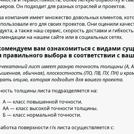
меров. Он подходит для разных отраслей и проектов.
а компания имеет множество довольных клиентов
, ко
спользовали его для своих проектов. Они оценили каче
дукта, а также наш сервис, скорость доставки и гибкост
омендации на нашем сайте или в социальных сетях.
комендуем вам ознакомиться с видами су
я правильного выбора в соответствии с ва
ячекатаный лист имеет разную точность толщины (А, АА,
ышенная, обычная), плоскостность (ПО, ПВ, ПУ, ПН) и кро
рать опцию, которая подходит для вашего проекта.
ность толщины листа подразделяется на:
А — класс повышенной точности.
АА — класс высокой точности толщины.
Б — класс нормальной точности.
аботка поверхности г/к листа осуществляется с: