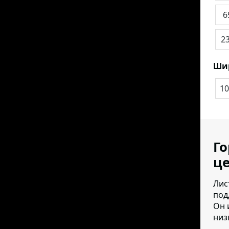
6
2
Ши
10
Го
це
Лис
под
Он 
низк