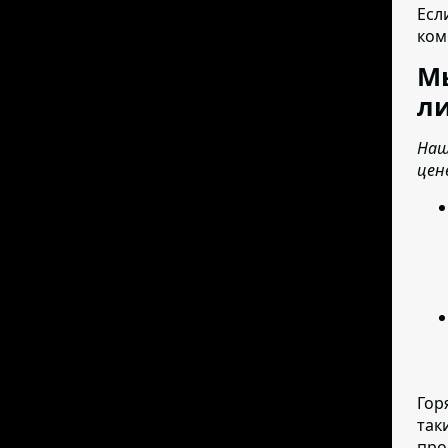
Есл
ком
М
ли
Наш
цен
Гор
так
про