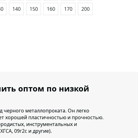
30
140
150
160
170
200
пить оптом по низкой
д черного металлопроката.
Он легко
ает хорошей пластичностью и прочностью.
леродистых, инструментальных и
 ХГСА, 09г2с и другие).