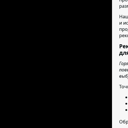
раз
Наш
и и
про
рек
Ре
дл
Гор
пов
выб
Точ
Обр