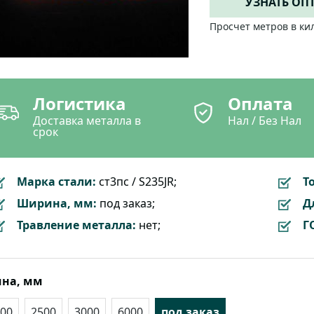
УЗНАТЬ ОП
Просчет метров в ки
Логистика
Оплата
Доставка металла в
Нал / Без Нал
срок
Марка стали:
ст3пс / S235JR;
Т
Ширина, мм:
под заказ;
Д
Травление металла:
нет;
Г
на, мм
00
2500
3000
6000
под заказ