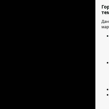
Го
те
Дан
мар