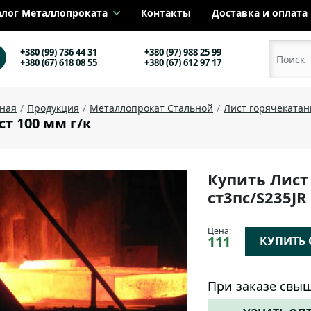
алог Металлопроката
Контакты
Доставка и оплата
+380 (99) 736 44 31
+380 (97) 988 25 99
+380 (67) 618 08 55
+380 (67) 612 97 17
вная
Продукция
Металлопрокат Стальной
Лист горячеката
ст 100 мм г/к
Купить Лист
ст3пс/S235J
Цена:
111
КУПИТЬ О
При заказе свыш