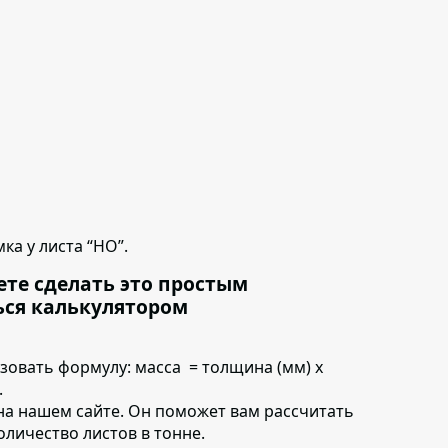
ка у листа “НО”.
ете сделать это простым
ься калькулятором
ьзовать формулу:
масса = толщина (мм) х
.
на нашем сайте. Он поможет вам рассчитать
количество листов в тонне.