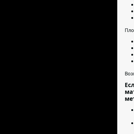
Пло
Воз
Ес
ма
ме