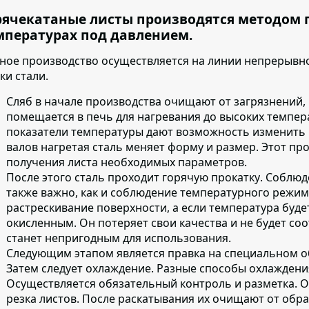
рячекатаные листы производятся методом 
мпературах под давлением.
ное производство осуществляется на линии непрерывно
ки стали.
Сляб в начале производства очищают от загрязнений
,
помещается в печь для нагревания до высоких темпера
показатели температуры дают возможность изменить 
валов нагретая сталь меняет форму и размер. Этот пр
получения листа необходимых параметров.
После этого сталь проходит горячую прокатку
. Соблюд
также важно, как и соблюдение температурного режи
растрескивание поверхности, а если температура буде
окисленным. Он потеряет свои качества и не будет соо
станет непригодным для использования.
Следующим этапом является
правка на специальном 
Затем следует охлаждение
. Разные способы охлаждени
Осуществляется обязательный контроль и разметка. О
резка листов. После раскатывания их очищают от об