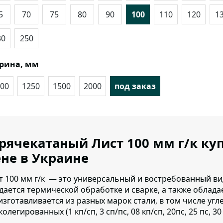
5
70
75
80
90
100
110
120
1
30
250
рина, мм
00
1250
1500
2000
под заказ
рячекатаный Лист 100 мм г/к ку
не в Украине
т 100 мм г/к — это универсальный и востребованный ви
дается термической обработке и сварке, а также облад
изготавливается из разных марок стали, в том числе уг
олегированных (1 кп/сп, 3 сп/пс, 08 кп/сп, 20пс, 25 пс, 30