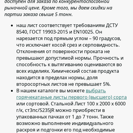
доступен для заказа по конкурентоспособной
рыночной цене. Кроме того, мы даем скидки на
партии заказа свыше 5 тонн.
наш лист соответствует требованиям ДСТУ
8540, ГОСТ 19903-2015 и EN10025
. Он
нарезается под прямым углом – 90 градусов,
что исключает косой срез и серповидность.
Отклонения от поверхности проката не
превышают допустимой нормы. Прочность и
способность к вытягиванию оцениваются во
всех изделиях. Химический состав продукта
находится в пределах нормы, доля
второсортных листов не превышает 5%.
В нашем каталоге вы можете
выбрать
горячекатаные листы первого (высшего) сорта
или сортовой
. Стальной Лист 100 х 2000 х 6000
г/к, ст3пс/S235JR можно приобрести в
упакованных пачках от 1 до 7 тонн. Также
возможно выполнение индивидуального
раскроя и подгонки его под необходимые