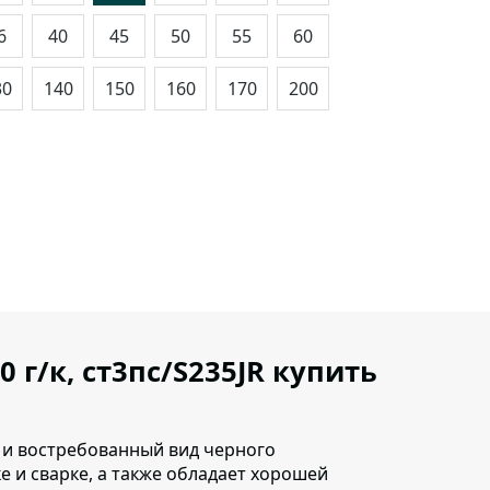
6
40
45
50
55
60
30
140
150
160
170
200
0 г/к, ст3пс/S235JR купить
ый и востребованный вид черного
 и сварке, а также обладает хорошей