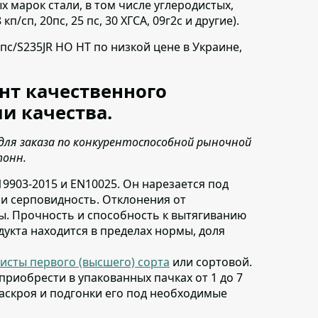
 марок стали, в том числе углеродистых,
/сп, 20пс, 25 пс, 30 ХГСА, 09г2с и другие).
3пс/S235JR НО НТ по низкой цене в Украине,
нт качественного
и качества.
для заказа по конкурентоспособной рыночной
тонн.
19903-2015 и EN10025
. Он нарезается под
з и серповидность. Отклонения от
. Прочность и способность к вытягиванию
дукта находится в пределах нормы, доля
исты первого (высшего) сорта
или сортовой
.
о приобрести в упакованных пачках от 1 до 7
аскроя и подгонки его под необходимые