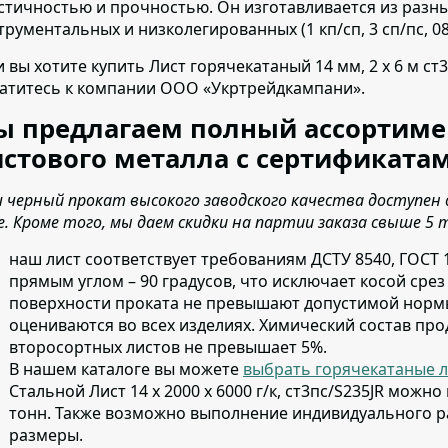
стичностью и прочностью. Он изготавливается из разных
трументальных и низколегированных (1 кп/сп, 3 сп/пс, 08 кп
и вы хотите купить Лист горячекатаный 14 мм, 2 х 6 м ст
атитесь к компании ООО «Укртрейдкампани».
ы предлагаем полный ассортиме
стового металла с сертификатам
 черный прокат высокого заводского качества доступен 
е. Кроме того, мы даем скидки на партии заказа свыше 5 
наш лист соответствует требованиям ДСТУ 8540, ГОСТ 
прямым углом – 90 градусов, что исключает косой сре
поверхности проката не превышают допустимой нормы
оцениваются во всех изделиях. Химический состав про
второсортных листов не превышает 5%.
В нашем каталоге вы можете
выбрать горячекатаные л
Стальной Лист 14 х 2000 х 6000 г/к, ст3пс/S235JR можн
тонн. Также возможно выполнение индивидуального р
размеры.