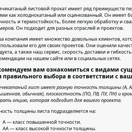
ячекатаный листовой прокат имеет ряд преимуществ п
ими как холоднокатаный или оцинкованный. Он имеет б
чность и термостойкость, более легкую обработку и св
меров. Он подходит для разных отраслей и проектов.
а компания имеет множество довольных клиентов
, ко
спользовали его для своих проектов. Они оценили каче
дукта, а также наш сервис, скорость доставки и гибкост
омендации на нашем сайте или в социальных сетях.
комендуем вам ознакомиться с видами су
я правильного выбора в соответствии с ва
ячекатаный лист имеет разную точность толщины (А, АА,
ышенная, обычная), плоскостность (ПО, ПВ, ПУ, ПН) и кро
рать опцию, которая подходит для вашего проекта.
ность толщины листа подразделяется на:
А — класс повышенной точности.
АА — класс высокой точности толщины.