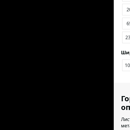
2
6
2
Ши
10
Го
оп
Лис
мет