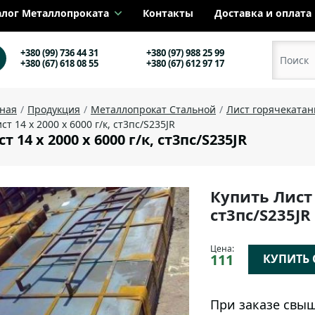
алог Металлопроката
Контакты
Доставка и оплата
+380 (99) 736 44 31
+380 (97) 988 25 99
+380 (67) 618 08 55
+380 (67) 612 97 17
вная
Продукция
Металлопрокат Стальной
Лист горячеката
ст 14 х 2000 х 6000 г/к, ст3пс/S235JR
т 14 х 2000 х 6000 г/к, ст3пс/S235JR
Купить Лист 
ст3пс/S235J
Цена:
111
КУПИТЬ О
При заказе свыш