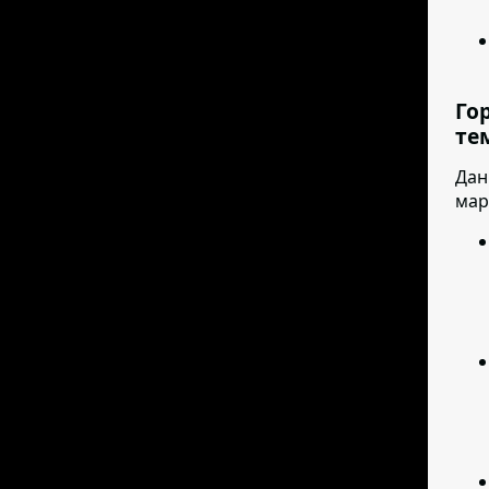
Го
те
Дан
мар