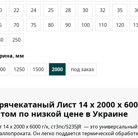
0
22
24
25
28
30
32
35
3
5
70
75
80
90
100
110
120
1
30
250
рина, мм
00
1250
1500
2000
под заказ
рячекатаный Лист 14 х 2000 х 600
том по низкой цене в Украине
т 14 х 2000 х 6000 г/к, ст3пс/S235JR — это универсальн
аллопроката.
Он легко поддается термической обработке