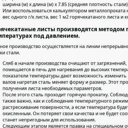
ширина (м) х длина (м) х 7.85 (средняя плотность стали)
Или воспользоваться калькулятором металлопроката 
вес одного г/к листа, вес 1 м2 горячекатаного листа и 
рячекатаные листы производятся методом 
мпературах под давлением.
ное производство осуществляется на линии непрерывно
ки стали.
Сляб в начале производства очищают от загрязнений
,
помещается в печь для нагревания до высоких темпера
показатели температуры дают возможность изменить 
валов нагретая сталь меняет форму и размер. Этот пр
получения листа необходимых параметров.
После этого сталь проходит горячую прокатку
. Соблюд
также важно, как и соблюдение температурного режи
растрескивание поверхности, а если температура буде
окисленным. Он потеряет свои качества и не будет соо
станет непригодным для использования.
Следующим этапом является
правка на специальном 