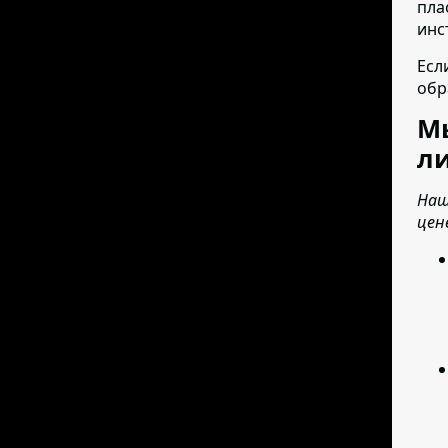
пла
инс
Есл
обр
М
ли
Наш
цен