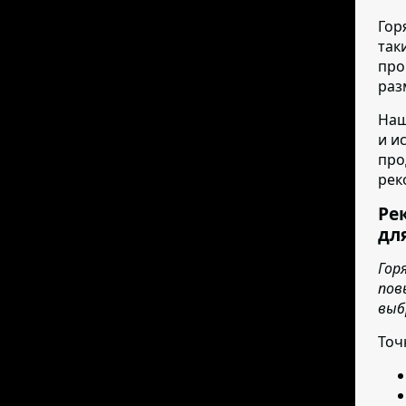
Гор
так
про
раз
Наш
и и
про
рек
Ре
дл
Гор
пов
выб
Точ