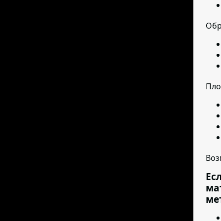
Обр
Пло
Воз
Ес
ма
ме