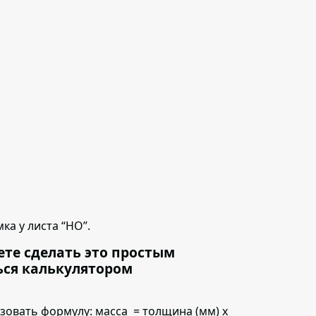
ка у листа “НО”.
ете сделать это простым
ься калькулятором
ьзовать формулу:
масса = толщина (мм) х