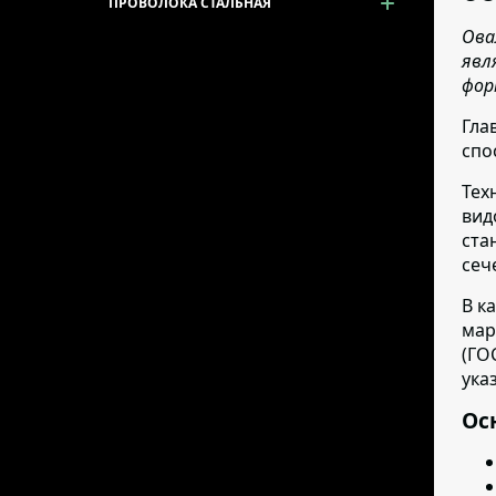
ПРОВОЛОКА СТАЛЬНАЯ
Ова
явл
фор
Гла
спо
Тех
вид
ста
сеч
В к
мар
(ГО
ука
Ос