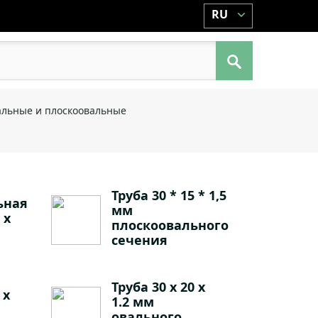
RU
альные и плоскоовальные
Труба 30 * 15 * 1,5
ьная
мм
 х
плоскоовального
сечения
Труба 30 х 20 х
 х
1.2 мм
овального