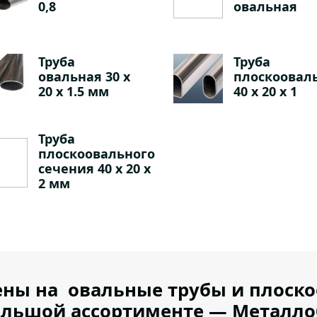
0,8
овальная
Труба
Труба
овальная 30 х
плоскоовал
20 х 1.5 мм
40 х 20 х 1
Труба
плоскоовального
сечения 40 х 20 х
2 мм
ны на овальные трубы и плоско
ольшой ассортименте — Металло