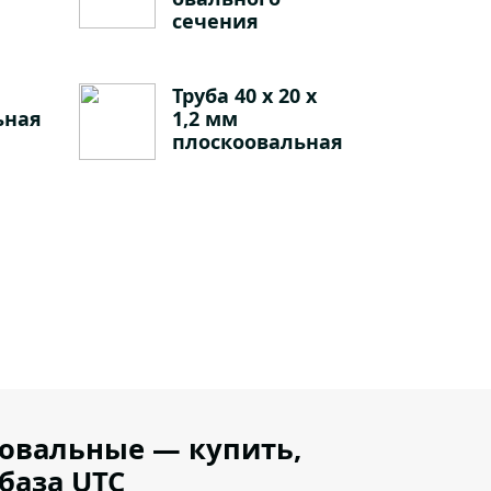
сечения
Труба 40 х 20 х
ьная
1,2 мм
плоскоовальная
овальные — купить,
база UTC