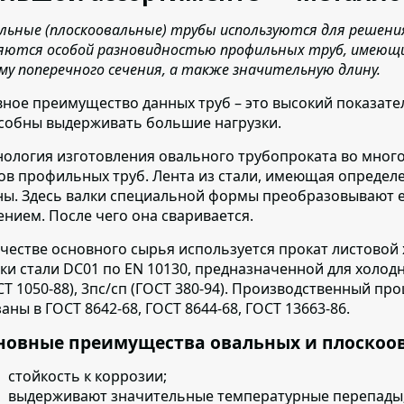
льные (плоскоовальные) трубы используются для решения
яются особой разновидностью профильных труб, имеющих
му поперечного сечения, а также значительную длину.
вное преимущество данных труб – это высокий показате
собны выдерживать большие нагрузки.
нология изготовления овального трубопроката во мног
ов профильных труб.
Лента из стали, имеющая определе
ны. Здесь валки специальной формы преобразовывают е
ением. После чего она сваривается.
ачестве основного сырья используется прокат листовой
ки стали
DC01 по EN 10130, предназначенной для холодн
СТ 1050-88), 3пс/сп (ГОСТ 380-94). Производственный пр
заны в ГОСТ 8642-68, ГОСТ 8644-68, ГОСТ 13663-86.
новные преимущества овальных и плоскоов
стойкость к коррозии;
выдерживают значительные температурные перепады