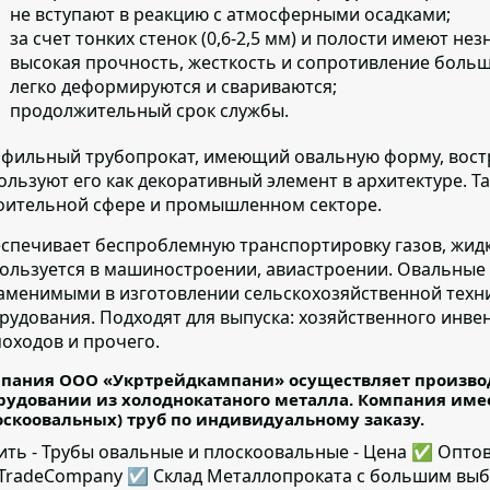
не вступают в реакцию с атмосферными осадками;
за счет тонких стенок (0,6-2,5 мм) и полости имеют не
высокая прочность, жесткость и сопротивление больш
легко деформируются и свариваются;
продолжительный срок службы.
фильный трубопрокат, имеющий овальную форму,
вост
ользуют его как декоративный элемент в архитектуре. 
оительной сфере и промышленном секторе.
спечивает беспроблемную транспортировку газов, жидк
ользуется в машиностроении, авиастроении. Овальные 
аменимыми в изготовлении сельскохозяйственной техн
рудования. Подходят для выпуска: хозяйственного инвен
оходов и прочего.
пания ООО «Укртрейдкампани» осуществляет производ
рудовании из холоднокатаного металла. Компания име
оскоовальных) труб по индивидуальному заказу.
ить - Трубы овальные и плоскоовальные - Цена ✅️ Опто
TradeCompany ☑ Склад Металлопроката с большим выбо