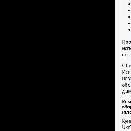
Про
исп
стр
Обе
Исп
нез
обо
дым
Ком
обо
(пл
Куп
Ukr