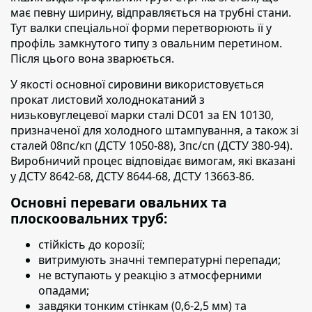
має певну ширину, відправляється на трубні стани.
Тут валки спеціальної форми перетворюють її у
профіль замкнутого типу з овальним перетином.
Після цього вона зварюється.
У якості основної сировини використовується
прокат листовий холоднокатаний з
низьковуглецевої марки сталі
DC01 за EN 10130,
призначеної для холодного штампування, а також зі
сталей 08пс/кп (ДСТУ 1050-88), 3пс/сп (ДСТУ 380-94).
Виробничий процес відповідає вимогам, які вказані
у ДСТУ 8642-68, ДСТУ 8644-68, ДСТУ 13663-86.
Основні переваги овальних та
плоскоовальних труб:
стійкість до корозії;
витримують значні температурні перепади;
не вступають у реакцію з атмосферними
опадами;
завдяки тонким стінкам (0,6-2,5 мм) та