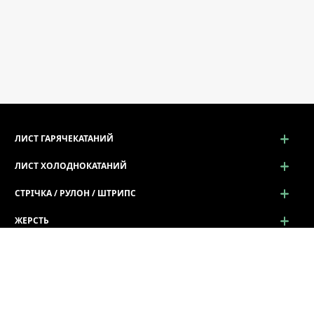
ЛИСТ ГАРЯЧЕКАТАНИЙ
ЛИСТ ХОЛОДНОКАТАНИЙ
СТРІЧКА / РУЛОН / ШТРИПС
ЖЕРСТЬ
ПРОСІЧНО-ВИТЯЖНИЙ ЛИСТ (ПВЛ)
ПРОФІЛЬ ГНУТИЙ
СОРТОВИЙ ТА ФАСОННИЙ ПРОКАТ