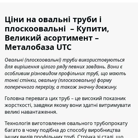
Ціни на овальні
труби
і
плоскоовальні
– Купити,
Великий асортимент –
Металобаза UTC
Овальні (плоскоовальні) труби використовуються
для вирішення цілого ряду певних завдань. Вони є
особливим різновидом профільних труб, що мають
тонкі стінки, овальну (плоскоовальну) форму
поперечного перерізу, а також значну довжину.
Головна перевага цих труб – це високий показник
жорсткості
, завдяки якому вони здатні витримувати
великі навантаження.
Технологія виготовлення овального трубопрокату
багато в чому подібна до способу виробництва
інших видів профільних труб.
Стрічка зі сталі, що