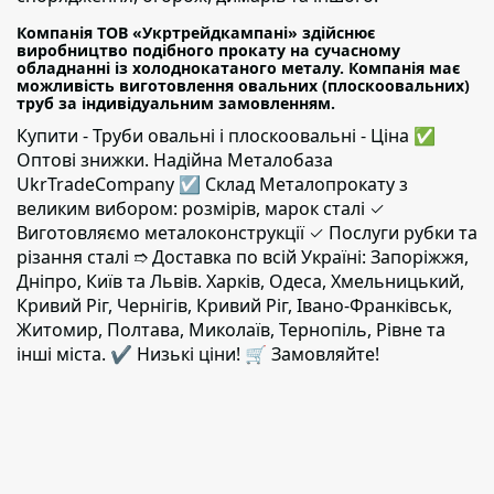
Компанія ТОВ «Укртрейдкампані» здійснює
виробництво подібного прокату на сучасному
обладнанні із холоднокатаного металу. Компанія має
можливість виготовлення овальних (плоскоовальних)
труб за індивідуальним замовленням.
Купити - Труби овальні і плоскоовальні - Ціна ✅️
Оптові знижки. Надійна Металобаза
UkrTradeCompany ☑ Склад Металопрокату з
великим вибором: розмірів, марок сталі ✓
Виготовляємо металоконструкції ✓ Послуги рубки та
різання сталі ➱ Доставка по всій Україні: Запоріжжя,
Дніпро, Київ та Львів. Харків, Одеса, Хмельницький,
Кривий Ріг, Чернігів, Кривий Ріг, Івано-Франківськ,
Житомир, Полтава, Миколаїв, Тернопіль, Рівне та
інші міста. ✔️ Низькі ціни! 🛒 Замовляйте!