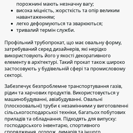
порожнині мають незначну вагу;
висока міцність, жорсткість та опір великим
навантаженням;
легко деформуються та зварюються;
тривалий термін служби.
Профільний трубопрокат, що має овальну форму,
затребуваний серед дизайнерів, які нерідко
використовують його у якості декоративного
елементу в архітектурі. Такий прокат також широко
застосовують у будівельній сфері та промисловому
секторі.
Забезпечує безпроблемне транспортування газів,
рідин та харчових продуктів.
Використовується у
машинобудуванні, авіабудуванні. Овальні
(плоскоовальні) труби є незамінними у виготовленні
сільськогосподарської техніки, багатьох побутових
приладів та обладнання. Підходять для випуску:
господарського інвентарю, спортивного
спорядження, огорож, димарів та іншого.