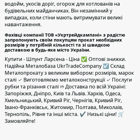
водойм, укосів доріг, огорож для котлованів на
будівельних майданчиках. Він незамінний у
випадках, коли стіни мають витримувати великі
навантаження.
Фахівці компанії ТОВ «Укртрейдкампані» з радістю
запропонують своїм покупцям прокат необхідних
розмірів у потрібній кількості та зі швидкою
доставкою в будь-яке місто України.
Купити - Шпунт Ларсена - Ціна ✅️ Оптові знижки.
Надійна Металобаза UkrTradeCompany ☑ Склад
Металопрокату з великим вибором: розмірів, марок
сталі ✓ Виготовляємо металоконструкції ✓ Послуги
рубки та різання сталі ➱ Доставка по всій Україні:
Запоріжжя, Дніпро, Київ та Львів. Харків, Одеса,
Хмельницький, Кривий Ріг, Чернігів, Кривий Ріг,
Івано-Франківськ, Житомир, Полтава, Миколаїв,
Тернопіль, Рівне та інші міста. ✔️ Низькі ціни! 🛒
Замовляйте!