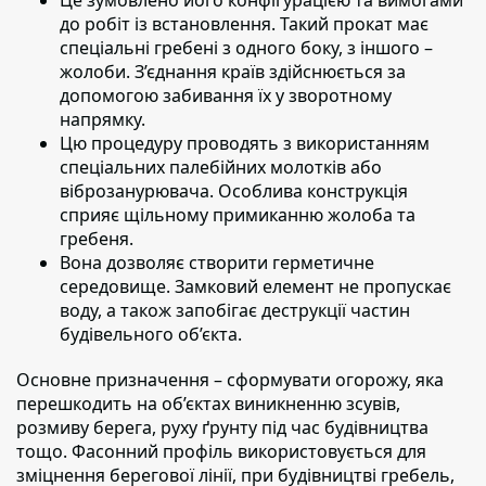
Це зумовлено його конфігурацією та вимогами
до робіт із встановлення.
Такий прокат має
спеціальні гребені з одного боку, з іншого –
жолоби. З’єднання країв здійснюється за
допомогою забивання їх у зворотному
напрямку.
Цю процедуру проводять з використанням
спеціальних палебійних молотків або
віброзанурювача
. Особлива конструкція
сприяє щільному примиканню жолоба та
гребеня.
Вона дозволяє створити герметичне
середовище
. Замковий елемент не пропускає
воду, а також запобігає деструкції частин
будівельного об’єкта.
Основне призначення –
сформувати огорожу, яка
перешкодить на об’єктах виникненню зсувів,
розмиву берега, руху ґрунту під час будівництва
тощо. Фасонний профіль використовується для
зміцнення берегової лінії, при будівництві гребель,