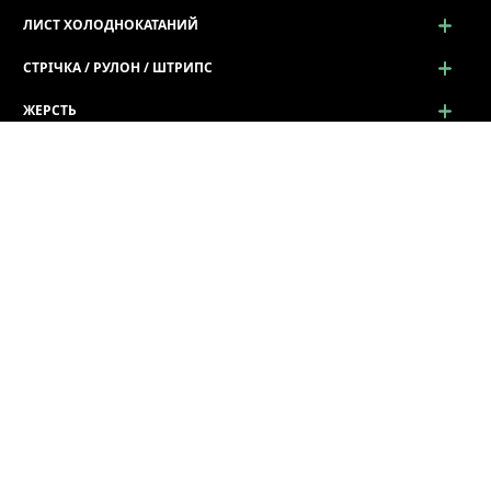
ЛИСТ ХОЛОДНОКАТАНИЙ
СТРІЧКА / РУЛОН / ШТРИПС
ЖЕРСТЬ
ПРОСІЧНО-ВИТЯЖНИЙ ЛИСТ (ПВЛ)
ПРОФІЛЬ ГНУТИЙ
СОРТОВИЙ ТА ФАСОННИЙ ПРОКАТ
Сортовий та Фасонний прокат
Арматура сталева
Балка - Двотавр
Катанка
Сталевий Квадрат
Сталевий Круг
Смуга гарячекатана