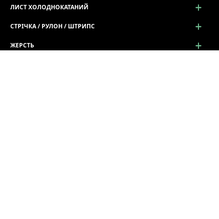
ЛИСТ ХОЛОДНОКАТАНИЙ
СТРІЧКА / РУЛОН / ШТРИПС
ЖЕРСТЬ
ПРОСІЧНО-ВИТЯЖНИЙ ЛИСТ (ПВЛ)
ПРОФІЛЬ ГНУТИЙ
Профіль гнутий
Лист Хвиля г/к
Гнутий Кутик (Г / L профіль)
Швелер гнутий (П / U профіль)
Огородження дорожнє
Z - Зетові профілі
Профілі коритні
Профілі С - подібні
Профілі Σ - Сигма