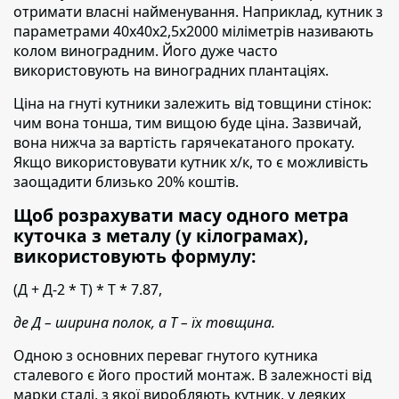
отримати власні найменування.
Наприклад, кутник з
параметрами 40х40х2,5х2000 міліметрів називають
колом виноградним. Його дуже часто
використовують на виноградних плантаціях.
Ціна на гнуті кутники залежить від товщини стінок:
чим вона тонша, тим вищою буде ціна. Зазвичай,
вона нижча за вартість гарячекатаного прокату.
Якщо використовувати кутник х/к, то є можливість
заощадити близько 20% коштів.
Щоб розрахувати масу одного метра
куточка з металу (у кілограмах),
використовують формулу:
(Д + Д-2 * Т) * Т * 7.87,
де Д – ширина полок, а Т – їх товщина.
Одною з основних переваг гнутого кутника
сталевого є його простий монтаж
. В залежності від
марки сталі, з якої виробляють кутник, у деяких