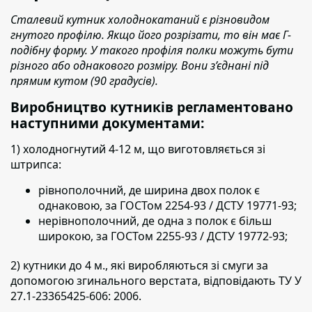
Сталевий кутник холоднокатаний є різновидом
гнутого профілю. Якщо його розрізати, то він має Г-
подібну форму. У такого профіля полки можуть бути
різного або однакового розміру. Вони з’єднані під
прямим кутом (90 градусів).
Виробництво кутників регламентовано
наступними документами:
1) холодногнутий 4-12 м, що виготовляється зі
штрипса:
рівнополочний,
де ширина двох полок є
однаковою, за ГОСТом 2254-93 / ДСТУ 19771-93;
нерівнополочний,
де одна з полок є більш
широкою, за ГОСТом 2255-93 / ДСТУ 19772-93;
2) кутники до 4 м., які виробляються зі смуги
за
допомогою згинального верстата, відповідають ТУ У
27.1-23365425-606: 2006.