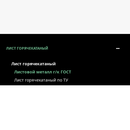
ЛИСТ ГОРЯЧЕКАТАНЫЙ
Лист горячекатаный
Листовой металл г/к ГОСТ
Лист горячекатаный по ТУ
Лист г/к рессорно-пружинный
Конструкционный г/к лист
Лист рифлёный
Легированный г/к лист
Лист г/к низколегированный
Лист г/к инструментальный