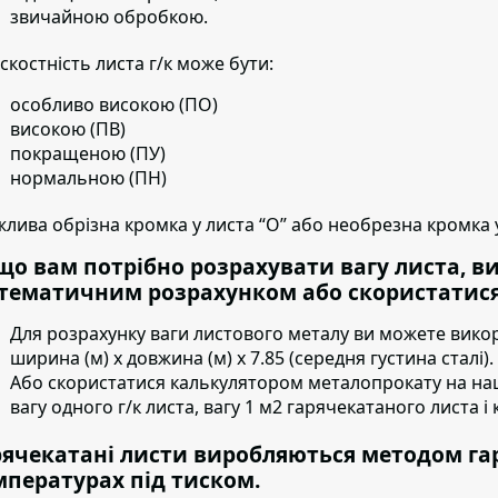
звичайною обробкою.
скостність листа г/к може бути:
особливо високою (ПО)
високою (ПВ)
покращеною (ПУ)
нормальною (ПН)
лива обрізна кромка у листа “О” або необрезна кромка у
що вам потрібно розрахувати вагу листа, в
тематичним розрахунком або скористатися
Для розрахунку ваги листового металу ви можете вико
ширина (м) х довжина (м) х 7.85 (середня густина сталі).
Або скористатися калькулятором металопрокату на на
вагу одного г/к листа, вагу 1 м2 гарячекатаного листа і к
рячекатані листи виробляються методом га
мпературах під тиском.