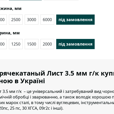
вжина, мм
00
2500
3000
6000
під замовлення
рина, мм
00
1250
1500
2000
під замовлення
рячекатаный Лист 3.5 мм г/к ку
ною в Україні
т 3.5 мм г/к – це універсальний і затребуваний вид чор
мічній обробці і зварюванню, а також володіє хорошою пл
них марок сталі, в тому числі вуглецевих, інструментальних
20пс, 25 пс, 30 ХГСА, 09г2с і інші).