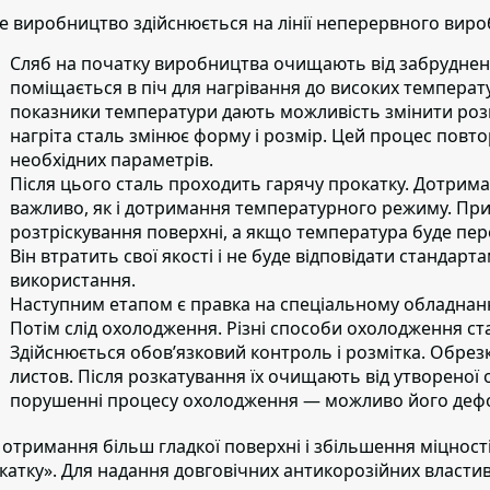
е виробництво здійснюється на лінії неперервного вироб
Сляб на початку виробництва очищають від забруднен
поміщається в піч для нагрівання до високих температу
показники температури дають можливість змінити розм
нагріта сталь змінює форму і розмір. Цей процес повт
необхідних параметрів.
Після цього сталь проходить гарячу прокатку.
Дотриман
важливо, як і дотримання температурного режиму. Пр
розтріскування поверхні, а якщо температура буде пер
Він втратить свої якості і не буде відповідати стандар
використання.
Наступним етапом
є правка на спеціальному обладнанн
Потім слід охолодження.
Різні способи охолодження стал
Здійснюється обов’язковий контроль і розмітка. Обрезк
листов. Після розкатування їх очищають від утворено
порушенні процесу охолодження — можливо його деф
 отримання більш гладкої поверхні і збільшення міцност
катку».
Для надання довговічних антикорозійних власти