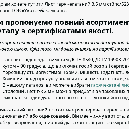
о ви хочете купити Лист гарячекатаний 3.5 мм ст3пс/S2
панії ТОВ «Укртрейдкампані».
 пропонуємо повний асортимент
талу з сертифікатами якості.
 чорний прокат високого заводського якості доступний
ковою ціною. Крім того, ми даємо знижки на партії замов
наш лист відповідає вимогам ДСТУ 8540, ДСТУ 19903-201
кутом – 90 градусів, що виключає косий розріз і серпов
перевищують допустимої норми. Міцність і здатність д
Хімічний склад продукту знаходиться в межах норми, ч
В нашому каталозі ви можете вибрати
гарячекатані ли
Сталевий Лист г/к 2 мм можна придбати в упакованих п
виконання індивідуального розкрою і підгонки його під
ячекатаний листовий прокат має ряд переваг перед ін
однокатаний або оцинкований. Він має нижчу вартість, ви
обку і зварювання, ширший діапазон товщин і розмірів. Ві