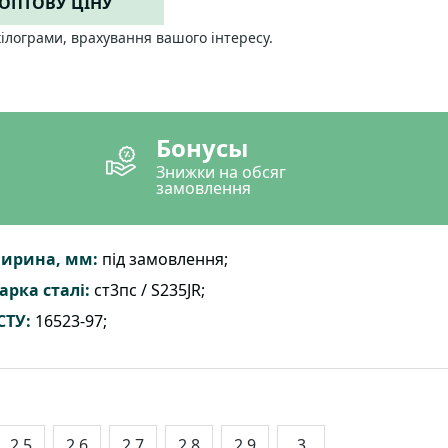
 ОПТОВУ ЦІНУ
кілограми, врахування вашого інтересу.
Бонусы
Знижки на обсяг
замовлення
ирина, мм:
під замовлення;
арка сталі:
ст3пс / S235JR;
СТУ:
16523-97;
2.5
2.6
2.7
2.8
2.9
3