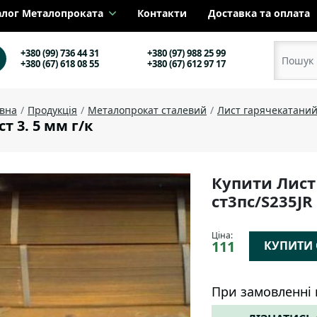
алог Металопроката
Контакти
Доставка та оплата
+380 (99) 736 44 31
+380 (97) 988 25 99
+380 (67) 618 08 55
+380 (67) 612 97 17
овна
Продукція
Металопрокат сталевий
Лист гарячекатани
т 3. 5 мм г/к
Купити Лист
ст3пс/S235JR
Ціна:
111
КУПИТИ О
При замовленні 