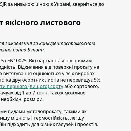
35JR
за низькою ціною в Україні,
зверніться до
 якісного листового
 для замовлення за конкурентоспроможною
лення понад 5 тонн.
5 і EN10025.
Він нарізається під прямим
идність. Відхилення від поверхні прокату не
о витягування оцінюються у всіх виробах.
астка другосортних листів не перевищує 5%.
сти першого (вищого) сорту
або сортового.
ачках від 1 до 7 тонн. Також можливе
 необхідні розміри.
шими видами металопрокату
, такими як
щу міцність і термостійкість, легшу
н підходить для різних галузей і проектів.