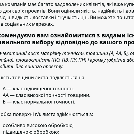
а компанія має багато задоволених клієнтів
, які вже ку
о для своїх проектів. Вони оцінили якість, надійність і д
віс, швидкість доставки і гнучкість цін. Ви можете почита
 в соціальних мережах.
комендуємо вам ознайомитися з видами існ
авильного вибору відповідно до вашого про
ячекатаний лист має різну точність товщини (А, АА, Б), о
чайна), плоскостність (ПО, ПВ, ПУ, ПН) і кромку (обрізна 
ходить для вашого проекту.
ність товщини листа поділяється на:
А — клас підвищеної точності.
АА — клас високої точності товщини.
Б — клас нормальної точності.
обка поверхні г/к листа здійснюється з:
особливо високою обробкою;
підвищеною обробкою;