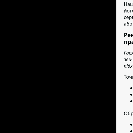
Наш
йог
сер
або
Ре
пр
Гар
зви
під
Точ
Обр