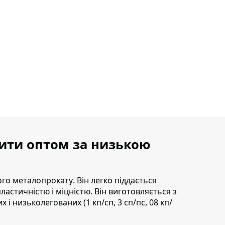
пити оптом за низькою
ного металопрокату
. Він легко піддається
астичністю і міцністю. Він виготовляється з
 і низьколегованих (1 кп/сп, 3 сп/пс, 08 кп/