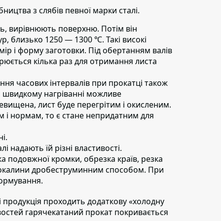
ництва з слябів певної марки сталі.
ь,
вирівнюють поверхню. Потім він
р, близько 1250 — 1300 ℃. Такі високі
ір і форму заготовки. Під обертанням валів
орюється кілька раз для отримання листа
ня часових інтервалів при прокатці також
и швидкому нагріванні можливе
евищена, лист буде перегрітим і окисленим.
там і нормам, то є стане непридатним для
і.
і надають їй різні властивості.
а подовжної кромки, обрезка країв, резка
ї окалини дробеструминним способом. При
ормування.
і продукція проходить додаткову «холодну
востей гарячекатаний прокат покривається