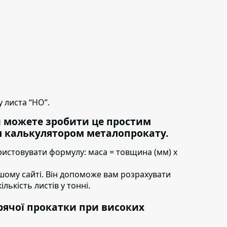
 листа “НО”.
и можете зробити це простим
 калькулятором металопрокату.
ристовувати формулу:
маса = товщина (мм) х
шому сайті. Він допоможе вам розрахувати
ількість листів у тонні.
рячої прокатки при високих