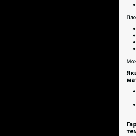
Пло
Мож
Як
ма
Га
те