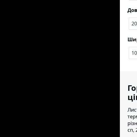
До
20
Ши
10
Го
ці
Лис
тер
різ
сп, 