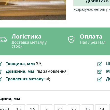
ДІЗНАТИСЬ
Розрахунок метрів у 
Логістика
Оплата
Доставка металу у
Нал / Без Нал
строк
Товщина, мм:
3.5;
Ш
Довжина, мм:
під замовлення;
М
Травлення металу:
ні;
Д
вщина, мм
5-250
1.8
1.9
2
2.1
2.2
2.3
2.4