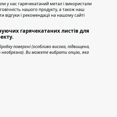
пили у нас гарячекатаний метал і використали
овговічність нашого продукту, а також наш
ти відгуки і рекомендації на нашому сайті
уючих гарячекатаних листів для
екту.
бробку поверхні (особливо висока, підвищена,
або необрезна). Ви можете вибрати опцію, яка