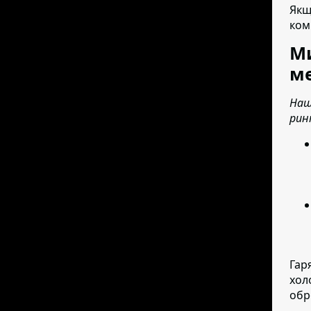
Якщ
ком
Ми
ме
Наш
рин
Гар
хол
обр