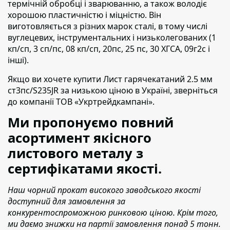
термічній обробці і зварюванню, а також володіє
хорошою пластичністю і міцністю. Він
виготовляється з різних марок сталі, в тому числі
вуглецевих, інструментальних і низьколегованих (1
кп/сп, 3 сп/пс, 08 кп/сп, 20пс, 25 пс, 30 ХГСА, 09г2с і
інші).
Якщо ви хочете купити Лист гарячекатаний 2.5 мм
ст3пс/S235JR
за низькою ціною в Україні,
зверніться
до компанії ТОВ «Укртрейдкампані».
Ми пропонуємо повний
асортимент якісного
листового металу з
сертифікатами якості.
Наш чорний прокат високого заводського якості
доступний для замовлення за
конкурентоспроможною ринковою ціною. Крім того,
ми даємо знижки на партії замовлення понад 5 тонн.