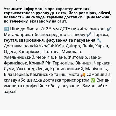
Уточнити інформацію про характеристиках
гарячекатаного рулону ДСТУ г/к, його розмірах, обсязі,
наявносты на складе, термине доставки і цине можна
по телефону, вказаному на сайт.
➡ Ціни до Листа г/к 2.5 мм ДСТУ нижчі за ринкові ✔️
Металопрокат безпосередньо із заводу ✔️ Порізка,
гнуття, зварювання, фасування та пакування 🔧
Доставка по всій Україні: Київ, Дніпро, Львів, Харків,
Одеса, Запоріжжя, Полтава, Миколаїв,
Хмельницький, Чернігів, Рівне, Житомир, Івано-
Франківськ, Кривий Ріг, Тернопіль, Вінниця, Черкаси,
Суми, Ужгород, Луцьк, Кропивницький, Маріуполь,
Біла Церква, Кам’янське та інші міста 🚚 Самовивіз зі
складу або швидка доставка транспортом ✅ Вигідні
умови та професійне обслуговування. Замовляйте
зараз!