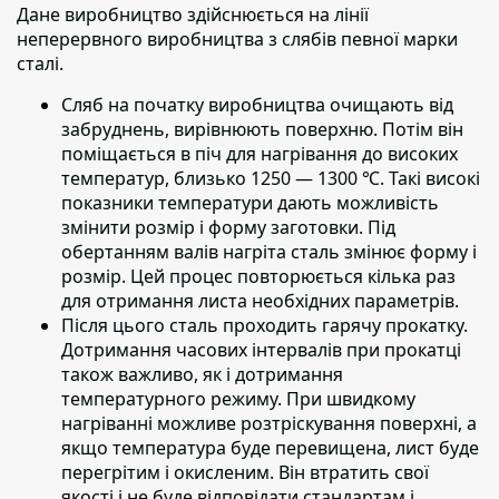
Дане виробництво здійснюється на лінії
неперервного виробництва з слябів певної марки
сталі.
Сляб на початку виробництва очищають від
забруднень,
вирівнюють поверхню. Потім він
поміщається в піч для нагрівання до високих
температур, близько 1250 — 1300 ℃. Такі високі
показники температури дають можливість
змінити розмір і форму заготовки. Під
обертанням валів нагріта сталь змінює форму і
розмір. Цей процес повторюється кілька раз
для отримання листа необхідних параметрів.
Після цього сталь проходить гарячу прокатку.
Дотримання часових інтервалів при прокатці
також важливо, як і дотримання
температурного режиму. При швидкому
нагріванні можливе розтріскування поверхні, а
якщо температура буде перевищена, лист буде
перегрітим і окисленим. Він втратить свої
якості і не буде відповідати стандартам і