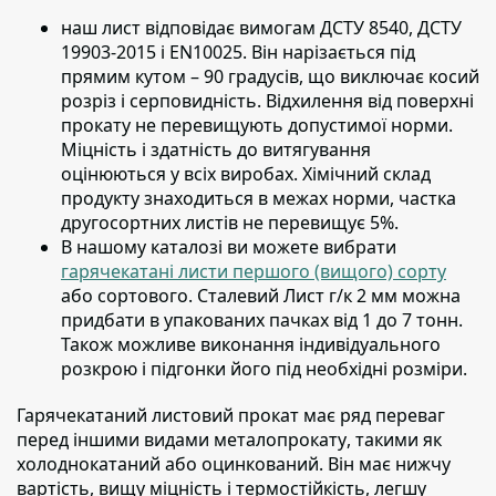
наш лист відповідає вимогам ДСТУ 8540, ДСТУ
19903-2015 і EN10025.
Він нарізається під
прямим кутом – 90 градусів, що виключає косий
розріз і серповидність. Відхилення від поверхні
прокату не перевищують допустимої норми.
Міцність і здатність до витягування
оцінюються у всіх виробах. Хімічний склад
продукту знаходиться в межах норми, частка
другосортних листів не перевищує 5%.
В нашому каталозі ви можете вибрати
гарячекатані листи першого (вищого) сорту
або сортового. Сталевий Лист г/к 2 мм можна
придбати в упакованих пачках від 1 до 7 тонн.
Також можливе виконання індивідуального
розкрою і підгонки його під необхідні розміри.
Гарячекатаний листовий прокат має ряд переваг
перед іншими видами металопрокату
, такими як
холоднокатаний або оцинкований. Він має нижчу
вартість, вищу міцність і термостійкість, легшу