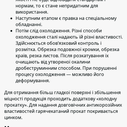
нормам, то є стане непридатним для
використання.
Наступним етапом
є правка на спеціальному
обладнанні.
Потім слід охолодження.
Різні способи
охолодження сталі надають їй різні властивості.
Здійснюється обов’язковий контроль і
розмітка. Обрезка подовжної кромки, обрезка
країв, резка листов. Після розкатування їх
очищають від утвореної окалини
дробеструминним способом. При порушенні
процесу охолодження — можливо його
деформування.
Для отримання більш гладкої поверхні і збільшення
міцності продукція проходить додаткову «холодну
прокатку».
Для надання довговічних антикорозійних
властивостей гарячекатаний прокат покривається
цинком.