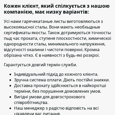
Кожен клієнт, який спілкується з нашою
компанією, має низку варіантів:
Усі нами гарячекатаные листы виготовляються з
высокоякысної сталы. Вони мають необхыдные
сертификаты якосты. Також дотримуються точносты
пыд час проката, ступеня плоскостности, химическої
однородности сталы, минимального напруження,
відсутності окалини і чистоти поверхні. Кромка
обрізана чітко. Є в наявності з будь-які розкрої.
Гарантується довгий термін служби.
Індивідуальний підхід до кожного клієнта.
Зручна система оплати. Діють постійні знижки.
Доставка прокату здійснюється в найкоротші
терміни,
без порушення домовлених умов.
Вигідні умови для довгострокового
співробітництва.
Наш менеджер з радістю відповість на всі
цікавлячи вас питання.