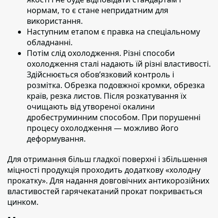
нормам, то є стане непридатним для
використання.
Наступним етапом
є правка на спеціальному
обладнанні.
Потім слід охолодження.
Різні способи
охолодження сталі надають їй різні властивості.
Здійснюється обов’язковий контроль і
розмітка. Обрезка подовжної кромки, обрезка
країв, резка листов. Після розкатування їх
очищають від утвореної окалини
дробеструминним способом. При порушенні
процесу охолодження — можливо його
деформування.
Для отримання більш гладкої поверхні і збільшення
міцності продукція проходить додаткову «холодну
прокатку».
Для надання довговічних антикорозійних
властивостей гарячекатаний прокат покривається
цинком.