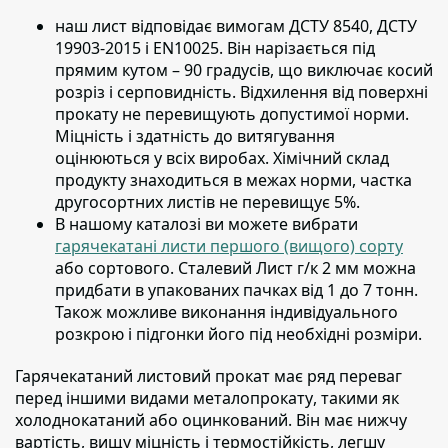
наш лист відповідає вимогам ДСТУ 8540, ДСТУ
19903-2015 і EN10025.
Він нарізається під
прямим кутом – 90 градусів, що виключає косий
розріз і серповидність. Відхилення від поверхні
прокату не перевищують допустимої норми.
Міцність і здатність до витягування
оцінюються у всіх виробах. Хімічний склад
продукту знаходиться в межах норми, частка
другосортних листів не перевищує 5%.
В нашому каталозі ви можете вибрати
гарячекатані листи першого (вищого) сорту
або сортового. Сталевий Лист г/к 2 мм можна
придбати в упакованих пачках від 1 до 7 тонн.
Також можливе виконання індивідуального
розкрою і підгонки його під необхідні розміри.
Гарячекатаний листовий прокат має ряд переваг
перед іншими видами металопрокату
, такими як
холоднокатаний або оцинкований. Він має нижчу
вартість, вищу міцність і термостійкість, легшу