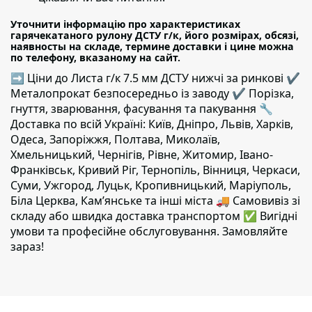
Уточнити інформацію про характеристиках
гарячекатаного рулону ДСТУ г/к, його розмірах, обсязі,
наявносты на складе, термине доставки і цине можна
по телефону, вказаному на сайт.
➡ Ціни до Листа г/к 7.5 мм ДСТУ нижчі за ринкові ✔️
Металопрокат безпосередньо із заводу ✔️ Порізка,
гнуття, зварювання, фасування та пакування 🔧
Доставка по всій Україні: Київ, Дніпро, Львів, Харків,
Одеса, Запоріжжя, Полтава, Миколаїв,
Хмельницький, Чернігів, Рівне, Житомир, Івано-
Франківськ, Кривий Ріг, Тернопіль, Вінниця, Черкаси,
Суми, Ужгород, Луцьк, Кропивницький, Маріуполь,
Біла Церква, Кам’янське та інші міста 🚚 Самовивіз зі
складу або швидка доставка транспортом ✅ Вигідні
умови та професійне обслуговування. Замовляйте
зараз!