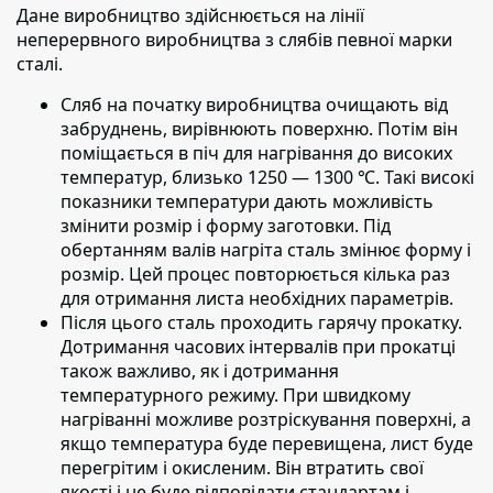
Дане виробництво здійснюється на лінії
неперервного виробництва з слябів певної марки
сталі.
Сляб на початку виробництва очищають від
забруднень,
вирівнюють поверхню. Потім він
поміщається в піч для нагрівання до високих
температур, близько 1250 — 1300 ℃. Такі високі
показники температури дають можливість
змінити розмір і форму заготовки. Під
обертанням валів нагріта сталь змінює форму і
розмір. Цей процес повторюється кілька раз
для отримання листа необхідних параметрів.
Після цього сталь проходить гарячу прокатку.
Дотримання часових інтервалів при прокатці
також важливо, як і дотримання
температурного режиму. При швидкому
нагріванні можливе розтріскування поверхні, а
якщо температура буде перевищена, лист буде
перегрітим і окисленим. Він втратить свої
якості і не буде відповідати стандартам і