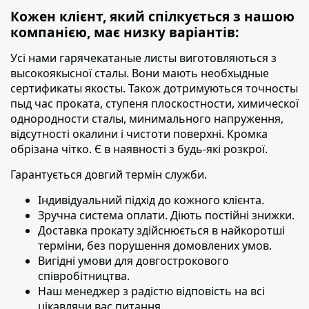
Кожен клієнт, який спілкується з нашою
компанією, має низку варіантів:
Усі нами гарячекатаные листы виготовляються з
высокоякысної сталы. Вони мають необхыдные
сертификаты якосты. Також дотримуються точносты
пыд час проката, ступеня плоскостности, химическої
однородности сталы, минимального напруження,
відсутності окалини і чистоти поверхні. Кромка
обрізана чітко. Є в наявності з будь-які розкрої.
Гарантується довгий термін служби.
Індивідуальний підхід до кожного клієнта.
Зручна система оплати. Діють постійні знижки.
Доставка прокату здійснюється в найкоротші
терміни,
без порушення домовлених умов.
Вигідні умови для довгострокового
співробітництва.
Наш менеджер з радістю відповість на всі
цікавлячи вас питання.