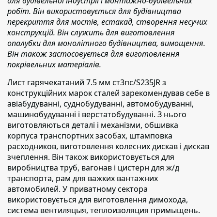
для будівельної індустрії і монтажно-будівельних
робіт. Він використовується для будівництва
перекриття для мостів, естакад, створення несучих
конструкцій. Він служить для виготовлення
опалубки для монолітного будівництва, вимощення.
Він також застосовується для виготовлення
покрівельних матеріалів.
Лист гарячекатаний 7.5 мм ст3пс/S235JR з
конструкційних марок сталей зарекомендував
себе в
авіабудуванні, суднобудуванні, автомобудуванні,
машинобудуванні і верстатобудуванні. З нього
виготовляються деталі і механізми, обшивка
корпуса транспортних засобах, штамповка
расходников, виготовлення колесних дискав і дискав
зчеплення. Він також використовується для
виробництва труб, вагонав і цистерн для ж/д
транспорта, рам для важких вантажних
автомобилей. У приватному сектора
використовується для виготовлення димохода,
система вентиляцыя, теплоизоляция примыщень.