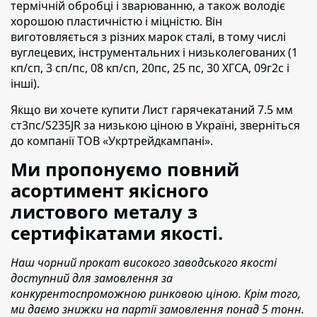
термічній обробці і зварюванню, а також володіє
хорошою пластичністю і міцністю. Він
виготовляється з різних марок сталі, в тому числі
вуглецевих, інструментальних і низьколегованих (1
кп/сп, 3 сп/пс, 08 кп/сп, 20пс, 25 пс, 30 ХГСА, 09г2с і
інші).
Якщо ви хочете купити Лист гарячекатаний 7.5 мм
ст3пс/S235JR
за низькою ціною в Україні,
зверніться
до компанії ТОВ «Укртрейдкампані».
Ми пропонуємо повний
асортимент якісного
листового металу з
сертифікатами якості.
Наш чорний прокат високого заводського якості
доступний для замовлення за
конкурентоспроможною ринковою ціною. Крім того,
ми даємо знижки на партії замовлення понад 5 тонн.