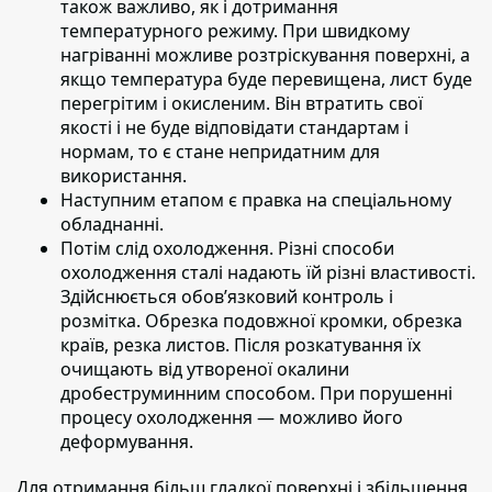
також важливо, як і дотримання
температурного режиму. При швидкому
нагріванні можливе розтріскування поверхні, а
якщо температура буде перевищена, лист буде
перегрітим і окисленим. Він втратить свої
якості і не буде відповідати стандартам і
нормам, то є стане непридатним для
використання.
Наступним етапом
є правка на спеціальному
обладнанні.
Потім слід охолодження.
Різні способи
охолодження сталі надають їй різні властивості.
Здійснюється обов’язковий контроль і
розмітка. Обрезка подовжної кромки, обрезка
країв, резка листов. Після розкатування їх
очищають від утвореної окалини
дробеструминним способом. При порушенні
процесу охолодження — можливо його
деформування.
Для отримання більш гладкої поверхні і збільшення