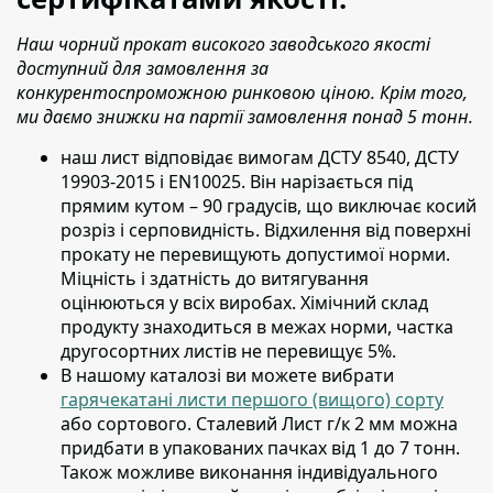
Наш чорний прокат високого заводського якості
доступний для замовлення за
конкурентоспроможною ринковою ціною. Крім того,
ми даємо знижки на партії замовлення понад 5 тонн.
наш лист відповідає вимогам ДСТУ 8540, ДСТУ
19903-2015 і EN10025.
Він нарізається під
прямим кутом – 90 градусів, що виключає косий
розріз і серповидність. Відхилення від поверхні
прокату не перевищують допустимої норми.
Міцність і здатність до витягування
оцінюються у всіх виробах. Хімічний склад
продукту знаходиться в межах норми, частка
другосортних листів не перевищує 5%.
В нашому каталозі ви можете вибрати
гарячекатані листи першого (вищого) сорту
або сортового. Сталевий Лист г/к 2 мм можна
придбати в упакованих пачках від 1 до 7 тонн.
Також можливе виконання індивідуального