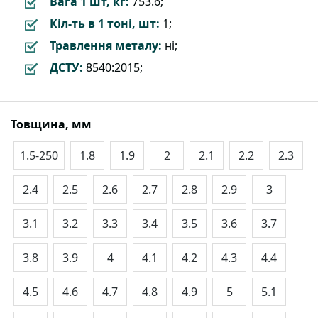
Вага 1 шт, кг:
753.6;
Кіл-ть в 1 тоні, шт:
1;
Травлення металу:
ні;
ДСТУ:
8540:2015;
Товщина, мм
1.5-250
1.8
1.9
2
2.1
2.2
2.3
2.4
2.5
2.6
2.7
2.8
2.9
3
3.1
3.2
3.3
3.4
3.5
3.6
3.7
3.8
3.9
4
4.1
4.2
4.3
4.4
4.5
4.6
4.7
4.8
4.9
5
5.1