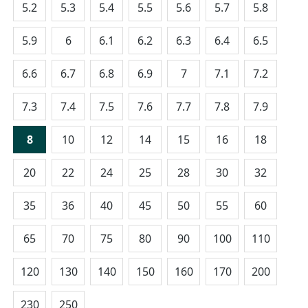
5.2
5.3
5.4
5.5
5.6
5.7
5.8
5.9
6
6.1
6.2
6.3
6.4
6.5
6.6
6.7
6.8
6.9
7
7.1
7.2
7.3
7.4
7.5
7.6
7.7
7.8
7.9
8
10
12
14
15
16
18
20
22
24
25
28
30
32
35
36
40
45
50
55
60
65
70
75
80
90
100
110
120
130
140
150
160
170
200
230
250