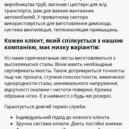
виробництва труб, вагонав і цистерн для ж/д
транспорта, рам для важких вантажних
автомобилей. У приватному сектора
використовується для виготовлення димохода,
система вентиляцыя, теплоизоляция примыщень.
Кожен клієнт, який спілкується з нашою
компанією, має низку варіантів:
Усі нами гарячекатаные листы виготовляються з
высокоякысної сталы. Вони мають необхыдные
сертификаты якосты. Також дотримуються точносты
пыд час проката, ступеня плоскостности, химическої
однородности сталы, минимального напруження,
відсутності окалини і чистоти поверхні. Кромка
обрізана чітко. Є в наявності з будь-які розкрої.
Гарантується довгий термін служби.
Індивідуальний підхід до кожного клієнта.
Зручна система оплати. Діють постійні знижки.