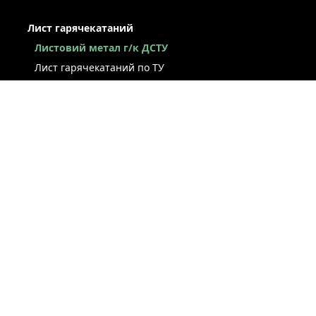
Лист гарячекатаний
Листовий метал г/к ДСТУ
Лист гарячекатаний по ТУ
Лист г/к ресорно-пружинний
Конструкційний г/к лист
Лист рифлений
Легований г/к лист
Лист г/к низьколегований
Лист г/к інструментальний
Лист г/к корозійностійкий
Лист зносостійкий
Суднобудівний лист
Сталева смуга
ЛИСТ ХОЛОДНОКАТАНИЙ