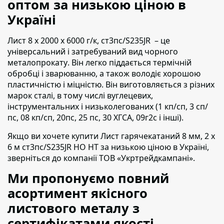
оптом за низькою ціною в
Україні
Лист 8 х 2000 х 6000 г/к, ст3пс/S235JR – це
універсальний і затребуваний вид чорного
металопрокату
. Він легко піддається термічній
обробці і зварюванню, а також володіє хорошою
пластичністю і міцністю. Він виготовляється з різних
марок сталі, в тому числі вуглецевих,
інструментальних і низьколегованих (1 кп/сп, 3 сп/
пс, 08 кп/сп, 20пс, 25 пс, 30 ХГСА, 09г2с і інші).
Якщо ви хочете купити Лист гарячекатаний 8 мм, 2 х
6 м ст3пс/S235JR НО НТ
за низькою ціною в Україні,
зверніться до компанії ТОВ «Укртрейдкампані».
Ми пропонуємо повний
асортимент якісного
листового металу з
сертифікатами якості.