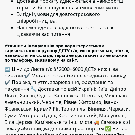
Доставка прокату здійснюється в найкоротші
терміни,
без порушення домовлених умов.
Вигідні умови для довгострокового
співробітництва.
Наш менеджер з радістю відповість на всі
цікавлячи вас питання.
Уточнити інформацію про характеристиках
гарячекатаного рулону ДСТУ г/к, його розмірах, обсязі,
наявносты на складе, термине доставки і цине можна
по телефону, вказаному на сайт.
➡ Ціни до Листа г/к 8*2000*6000 ДСТУ нижчі за
ринкові ✔️ Металопрокат безпосередньо із заводу
✔️ Порізка, гнуття, зварювання, фасування та
пакування 🔧 Доставка по всій Україні: Київ, Дніпро,
Львів, Харків, Одеса, Запоріжжя, Полтава, Миколаїв,
Хмельницький, Чернігів, Рівне, Житомир, Івано-
Франківськ, Кривий Ріг, Тернопіль, Вінниця, Черкаси,
Суми, Ужгород, Луцьк, Кропивницький, Маріуполь,
Біла Церква, Кам’янське та інші міста 🚚 Самовивіз зі
складу або швидка доставка транспортом ✅ Вигідні