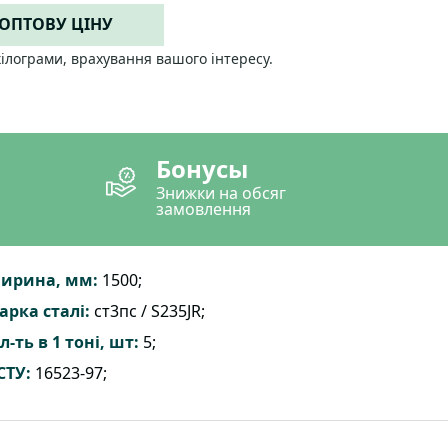
 ОПТОВУ ЦІНУ
кілограми, врахування вашого інтересу.
Бонусы
Знижки на обсяг
замовлення
ирина, мм:
1500;
арка сталі:
ст3пс / S235JR;
л-ть в 1 тоні, шт:
5;
СТУ:
16523-97;