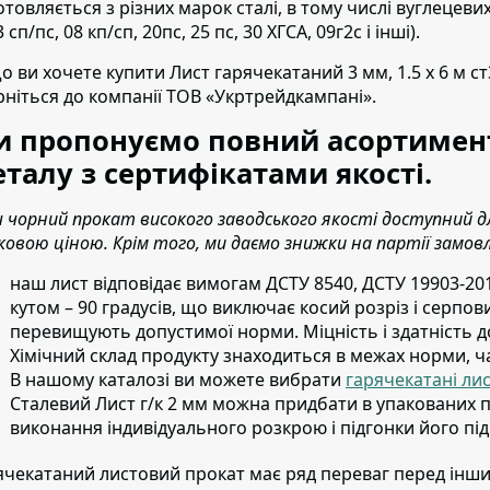
отовляється з різних марок сталі, в тому числі вуглецеви
3 сп/пс, 08 кп/сп, 20пс, 25 пс, 30 ХГСА, 09г2с і інші).
о ви хочете купити Лист гарячекатаний 3 мм, 1.5 х 6 м с
рніться до компанії ТОВ «Укртрейдкампані».
 пропонуємо повний асортимент
талу з сертифікатами якості.
 чорний прокат високого заводського якості доступний
ковою ціною. Крім того, ми даємо знижки на партії замов
наш лист відповідає вимогам ДСТУ 8540, ДСТУ 19903-201
кутом – 90 градусів, що виключає косий розріз і серпов
перевищують допустимої норми. Міцність і здатність д
Хімічний склад продукту знаходиться в межах норми, ч
В нашому каталозі ви можете вибрати
гарячекатані ли
Сталевий Лист г/к 2 мм можна придбати в упакованих п
виконання індивідуального розкрою і підгонки його під
ячекатаний листовий прокат має ряд переваг перед ін