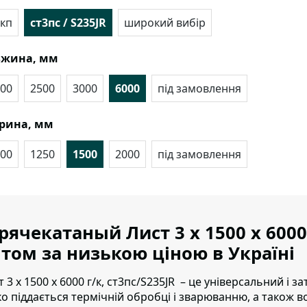
кп
ст3пс / S235JR
широкий вибір
вжина, мм
00
2500
3000
6000
під замовлення
рина, мм
00
1250
1500
2000
під замовлення
рячекатаный Лист 3 х 1500 х 6000
том за низькою ціною в Україні
т 3 х 1500 х 6000 г/к, ст3пс/S235JR – це універсальний і
ко піддається термічній обробці і зварюванню, а також в