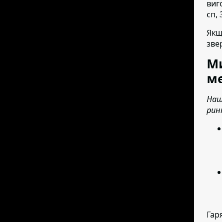
виг
сп, 
Якщ
зве
Ми
ме
Наш
рин
Гар