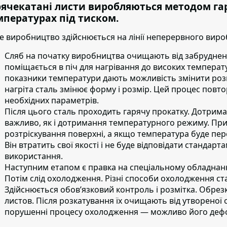
рячекатані листи виробляються методом га
мпературах під тиском.
е виробництво здійснюється на лінії неперервного вироб
Сляб на початку виробництва очищають від забруднен
поміщається в піч для нагрівання до високих температу
показники температури дають можливість змінити розм
нагріта сталь змінює форму і розмір. Цей процес повт
необхідних параметрів.
Після цього сталь проходить гарячу прокатку.
Дотриман
важливо, як і дотримання температурного режиму. Пр
розтріскування поверхні, а якщо температура буде пер
Він втратить свої якості і не буде відповідати стандар
використання.
Наступним етапом
є правка на спеціальному обладнанн
Потім слід охолодження.
Різні способи охолодження стал
Здійснюється обов’язковий контроль і розмітка. Обрезк
листов. Після розкатування їх очищають від утворено
порушенні процесу охолодження — можливо його деф