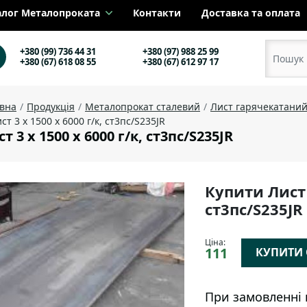
алог Металопроката
Контакти
Доставка та оплата
+380 (99) 736 44 31
+380 (97) 988 25 99
+380 (67) 618 08 55
+380 (67) 612 97 17
овна
Продукція
Металопрокат сталевий
Лист гарячекатани
ст 3 х 1500 х 6000 г/к, ст3пс/S235JR
т 3 х 1500 х 6000 г/к, ст3пс/S235JR
Купити Лист 
ст3пс/S235JR
Ціна:
111
КУПИТИ О
При замовленні 