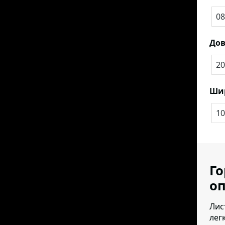
08
До
20
Ши
10
Го
оп
Лис
лег