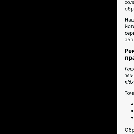
хол
обр
Наш
йог
сер
або
Ре
пр
Гар
зви
під
Точ
Обр