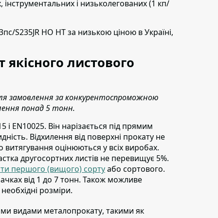
х, інструментальних і низьколегованих (1 кп/
т3пс/S235JR НО НТ
за низькою ціною в Україні,
 якісного листового
 для замовлення за конкурентоспроможною
лення понад 5 тонн.
5 і EN10025.
Він нарізається під прямим
идність. Відхилення від поверхні прокату не
о витягування оцінюються у всіх виробах.
астка другосортних листів не перевищує 5%.
сти першого (вищого) сорту
або сортового.
ачках від 1 до 7 тонн. Також можливе
 необхідні розміри.
шими видами металопрокату
, такими як