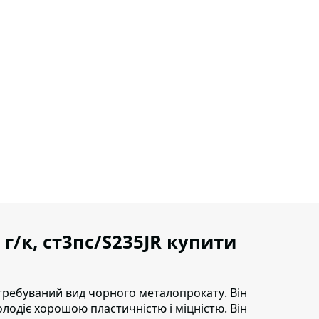
 г/к, ст3пс/S235JR купити
 затребуваний вид чорного металопрокату
. Він
олодіє хорошою пластичністю і міцністю. Він