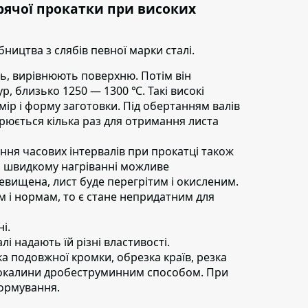
рячої прокатки при високих
ництва з слябів певної марки сталі.
ь,
вирівнюють поверхню. Потім він
р, близько 1250 — 1300 ℃. Такі високі
ір і форму заготовки. Під обертанням валів
орюється кілька раз для отримання листа
ня часових інтервалів при прокатці також
и швидкому нагріванні можливе
евищена, лист буде перегрітим і окисленим.
там і нормам, то є стане непридатним для
і.
і надають їй різні властивості.
а подовжної кромки, обрезка країв, резка
ї окалини дробеструминним способом. При
ормування.