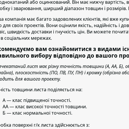
однокатаний або оцинкований. Він має нижчу вартість, ви
обку і зварювання, ширший діапазон товщин і розмірів. Ві
а компанія має багато задоволених клієнтів
, які вже ку
о для своїх проектів. Вони оцінили якість, надійність і д
віс, швидкість доставки і гнучкість цін. Ви можете почита
 в соціальних мережах.
комендуємо вам ознайомитися з видами існ
авильного вибору відповідно до вашого про
ячекатаний лист має різну точність товщини (А, АА, Б), о
чайна), плоскостність (ПО, ПВ, ПУ, ПН) і кромку (обрізна 
ходить для вашого проекту.
ність товщини листа поділяється на:
А — клас підвищеної точності.
АА — клас високої точності товщини.
Б — клас нормальної точності.
обка поверхні г/к листа здійснюється з: