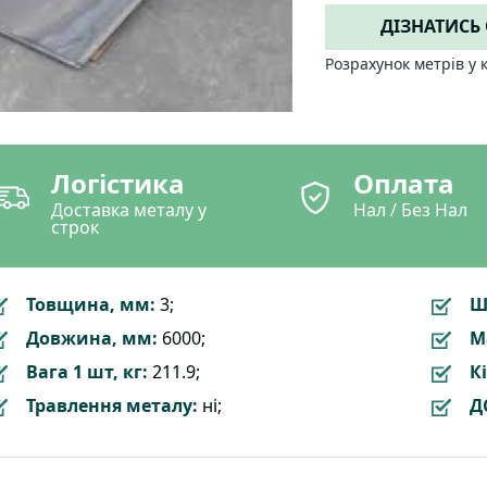
ДІЗНАТИСЬ
Розрахунок метрів у 
Логістика
Оплата
Доставка металу у
Нал / Без Нал
строк
Товщина, мм:
3;
Ш
Довжина, мм:
6000;
М
Вага 1 шт, кг:
211.9;
Кі
Травлення металу:
ні;
Д