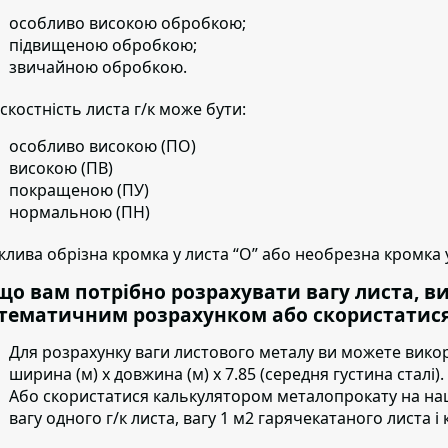
особливо високою обробкою;
підвищеною обробкою;
звичайною обробкою.
скостність листа г/к може бути:
особливо високою (ПО)
високою (ПВ)
покращеною (ПУ)
нормальною (ПН)
лива обрізна кромка у листа “О” або необрезна кромка у
що вам потрібно розрахувати вагу листа, в
тематичним розрахунком або скористатися
Для розрахунку ваги листового металу ви можете вико
ширина (м) х довжина (м) х 7.85 (середня густина сталі).
Або скористатися калькулятором металопрокату на на
вагу одного г/к листа, вагу 1 м2 гарячекатаного листа і к