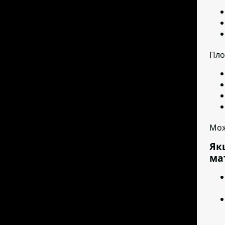
Пло
Мож
Як
ма