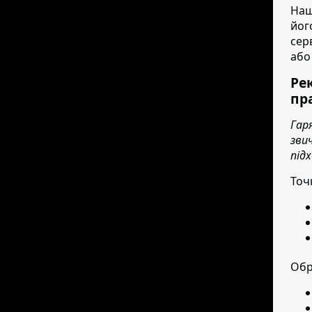
Наш
йог
сер
або
Ре
пр
Гар
зви
під
Точ
Обр