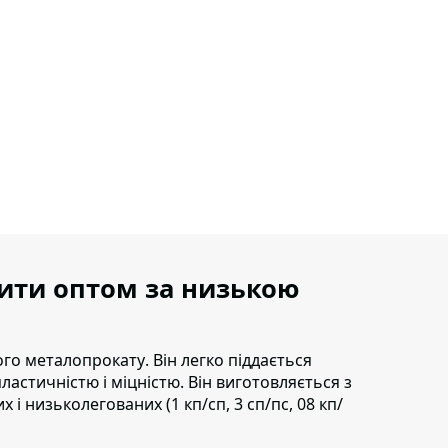
пити оптом за низькою
ного металопрокату
. Він легко піддається
астичністю і міцністю. Він виготовляється з
 і низьколегованих (1 кп/сп, 3 сп/пс, 08 кп/