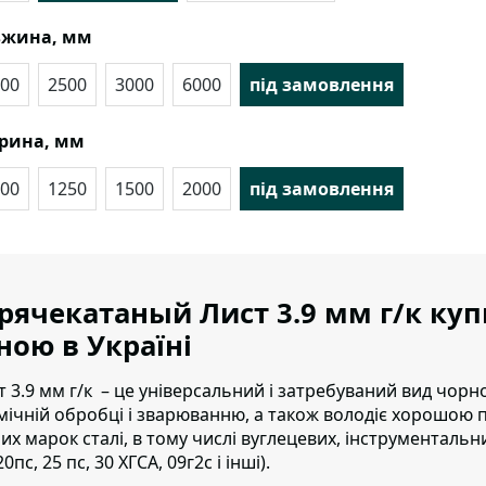
вжина, мм
00
2500
3000
6000
під замовлення
рина, мм
00
1250
1500
2000
під замовлення
рячекатаный Лист 3.9 мм г/к ку
ною в Україні
т 3.9 мм г/к – це універсальний і затребуваний вид чор
мічній обробці і зварюванню, а також володіє хорошою пл
них марок сталі, в тому числі вуглецевих, інструментальних
20пс, 25 пс, 30 ХГСА, 09г2с і інші).