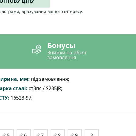
 ОПТОВУ ЦІНУ
кілограми, врахування вашого інтересу.
Бонусы
Знижки на обсяг
замовлення
ирина, мм:
під замовлення;
арка сталі:
ст3пс / S235JR;
СТУ:
16523-97;
2.5
2.6
2.7
2.8
2.9
3