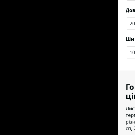
До
20
Ши
10
Го
ці
Лис
тер
різ
сп, 