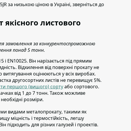
35JR
за низькою ціною в Україні,
зверніться до
 якісного листового
 для замовлення за конкурентоспроможною
лення понад 5 тонн.
5 і EN10025.
Він нарізається під прямим
идність. Відхилення від поверхні прокату не
о витягування оцінюються у всіх виробах.
астка другосортних листів не перевищує 5%.
сти першого (вищого) сорту
або сортового.
ачках від 1 до 7 тонн. Також можливе
 необхідні розміри.
шими видами металопрокату
, такими як
щу міцність і термостійкість, легшу
н підходить для різних галузей і проектів.