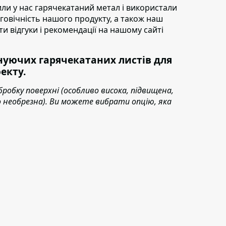
пили у нас гарячекатаний метал і використали
овговічність нашого продукту, а також наш
ти відгуки і рекомендації на нашому сайті
уючих гарячекатаних листів для
екту.
бробку поверхні (особливо висока, підвищена,
або необрезна). Ви можете вибрати опцію, яка