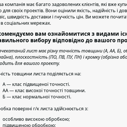
а компанія має багато задоволених клієнтів
, які вже ку
о для своїх проектів. Вони оцінили якість, надійність і д
віс, швидкість доставки і гнучкість цін. Ви можете почита
 в соціальних мережах.
комендуємо вам ознайомитися з видами існ
авильного вибору відповідно до вашого про
ячекатаний лист має різну точність товщини (А, АА, Б), о
чайна), плоскостність (ПО, ПВ, ПУ, ПН) і кромку (обрізна 
ходить для вашого проекту.
ність товщини листа поділяється на:
А — клас підвищеної точності.
АА — клас високої точності товщини.
Б — клас нормальної точності.
обка поверхні г/к листа здійснюється з:
особливо високою обробкою;
підвищеною обробкою;