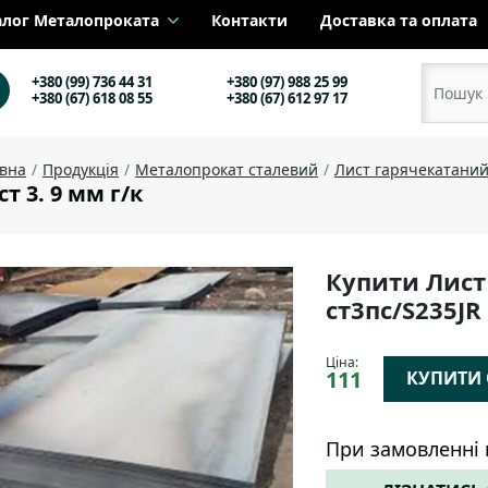
алог Металопроката
Контакти
Доставка та оплата
+380 (99) 736 44 31
+380 (97) 988 25 99
+380 (67) 618 08 55
+380 (67) 612 97 17
овна
Продукція
Металопрокат сталевий
Лист гарячекатани
т 3. 9 мм г/к
Купити Лист
ст3пс/S235JR
Ціна:
111
КУПИТИ О
При замовленні 