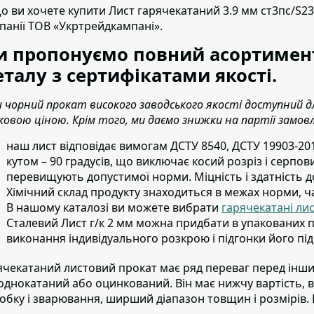
о ви хочете купити Лист гарячекатаний 3.9 мм ст3пс/S2
панії ТОВ «Укртрейдкампані».
 пропонуємо повний асортимент
талу з сертифікатами якості.
 чорний прокат високого заводського якості доступний
ковою ціною. Крім того, ми даємо знижки на партії замов
наш лист відповідає вимогам ДСТУ 8540, ДСТУ 19903-201
кутом – 90 градусів, що виключає косий розріз і серпов
перевищують допустимої норми. Міцність і здатність д
Хімічний склад продукту знаходиться в межах норми, ч
В нашому каталозі ви можете вибрати
гарячекатані ли
Сталевий Лист г/к 2 мм можна придбати в упакованих п
виконання індивідуального розкрою і підгонки його під
ячекатаний листовий прокат має ряд переваг перед ін
однокатаний або оцинкований. Він має нижчу вартість, ви
обку і зварювання, ширший діапазон товщин і розмірів. Ві