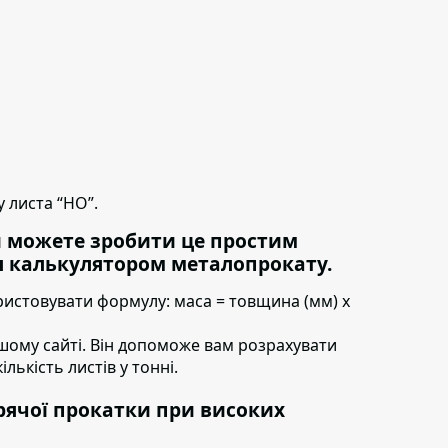
 листа “НО”.
и можете зробити це простим
 калькулятором металопрокату.
ристовувати формулу:
маса = товщина (мм) х
шому сайті. Він допоможе вам розрахувати
ількість листів у тонні.
рячої прокатки при високих