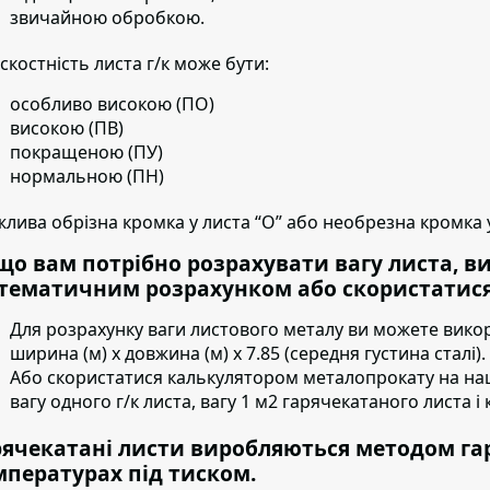
звичайною обробкою.
скостність листа г/к може бути:
особливо високою (ПО)
високою (ПВ)
покращеною (ПУ)
нормальною (ПН)
лива обрізна кромка у листа “О” або необрезна кромка у
що вам потрібно розрахувати вагу листа, в
тематичним розрахунком або скористатися
Для розрахунку ваги листового металу ви можете вико
ширина (м) х довжина (м) х 7.85 (середня густина сталі).
Або скористатися калькулятором металопрокату на на
вагу одного г/к листа, вагу 1 м2 гарячекатаного листа і к
рячекатані листи виробляються методом га
мпературах під тиском.