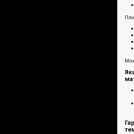
Пло
Мож
Як
ма
Га
те