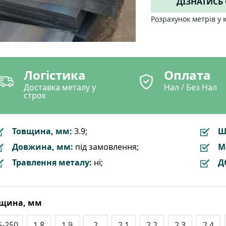
ДІЗНАТИСЬ
Розрахунок метрів у 
Логістика
Оплата
Доставка металу у
Нал / Без Нал
строк
Товщина, мм:
3.9;
Ш
Довжина, мм:
під замовлення;
М
Травлення металу:
ні;
Д
вщина, мм
5-250
1.8
1.9
2
2.1
2.2
2.3
2.4