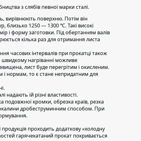
ництва з слябів певної марки сталі.
ь,
вирівнюють поверхню. Потім він
р, близько 1250 — 1300 ℃. Такі високі
ір і форму заготовки. Під обертанням валів
орюється кілька раз для отримання листа
ня часових інтервалів при прокатці також
и швидкому нагріванні можливе
евищена, лист буде перегрітим і окисленим.
там і нормам, то є стане непридатним для
і.
і надають їй різні властивості.
а подовжної кромки, обрезка країв, резка
ї окалини дробеструминним способом. При
ормування.
і продукція проходить додаткову «холодну
востей гарячекатаний прокат покривається