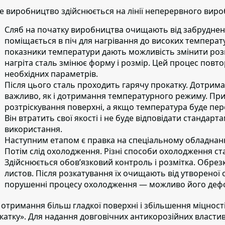
е виробництво здійснюється на лінії неперервного вироб
Сляб на початку виробництва очищають від забруднен
поміщається в піч для нагрівання до високих температу
показники температури дають можливість змінити розм
нагріта сталь змінює форму і розмір. Цей процес повт
необхідних параметрів.
Після цього сталь проходить гарячу прокатку.
Дотриман
важливо, як і дотримання температурного режиму. Пр
розтріскування поверхні, а якщо температура буде пер
Він втратить свої якості і не буде відповідати стандар
використання.
Наступним етапом
є правка на спеціальному обладнанн
Потім слід охолодження.
Різні способи охолодження стал
Здійснюється обов’язковий контроль і розмітка. Обрезк
листов. Після розкатування їх очищають від утворено
порушенні процесу охолодження — можливо його деф
 отримання більш гладкої поверхні і збільшення міцност
катку».
Для надання довговічних антикорозійних власти