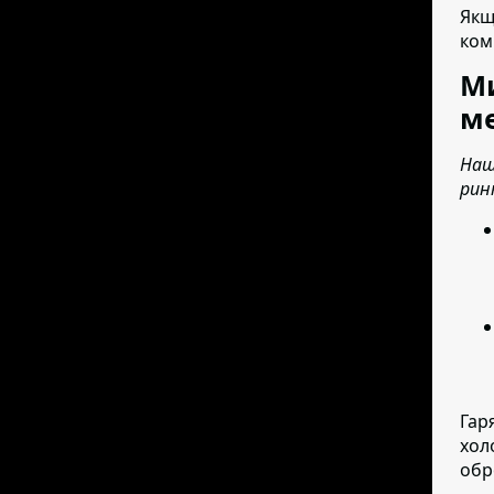
Якщ
ком
Ми
ме
Наш
рин
Гар
хол
обр