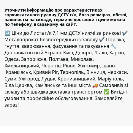
Уточнити інформацію про характеристиках
гарячекатаного рулону ДСТУ г/к, його розмірах, обсязі,
наявносты на складе, термине доставки і цине можна
по телефону, вказаному на сайт.
➡ Ціни до Листа г/к 7.1 мм ДСТУ нижчі за ринкові ✔️
Металопрокат безпосередньо із заводу ✔️ Порізка,
гнуття, зварювання, фасування та пакування 🔧
Доставка по всій Україні: Київ, Дніпро, Львів, Харків,
Одеса, Запоріжжя, Полтава, Миколаїв,
Хмельницький, Чернігів, Рівне, Житомир, Івано-
Франківськ, Кривий Ріг, Тернопіль, Вінниця, Черкаси,
Суми, Ужгород, Луцьк, Кропивницький, Маріуполь,
Біла Церква, Кам’янське та інші міста 🚚 Самовивіз зі
складу або швидка доставка транспортом ✅ Вигідні
умови та професійне обслуговування. Замовляйте
зараз!