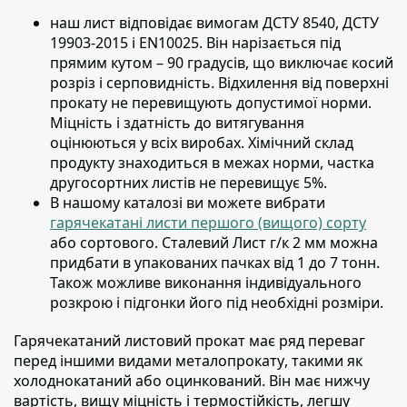
наш лист відповідає вимогам ДСТУ 8540, ДСТУ
19903-2015 і EN10025.
Він нарізається під
прямим кутом – 90 градусів, що виключає косий
розріз і серповидність. Відхилення від поверхні
прокату не перевищують допустимої норми.
Міцність і здатність до витягування
оцінюються у всіх виробах. Хімічний склад
продукту знаходиться в межах норми, частка
другосортних листів не перевищує 5%.
В нашому каталозі ви можете вибрати
гарячекатані листи першого (вищого) сорту
або сортового. Сталевий Лист г/к 2 мм можна
придбати в упакованих пачках від 1 до 7 тонн.
Також можливе виконання індивідуального
розкрою і підгонки його під необхідні розміри.
Гарячекатаний листовий прокат має ряд переваг
перед іншими видами металопрокату
, такими як
холоднокатаний або оцинкований. Він має нижчу
вартість, вищу міцність і термостійкість, легшу