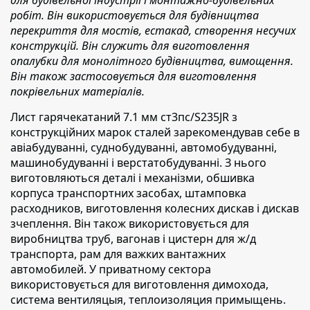
робіт. Він використовується для будівництва
перекриття для мостів, естакад, створення несучих
конструкцій. Він служить для виготовлення
опалубки для монолітного будівництва, вимощення.
Він також застосовується для виготовлення
покрівельних матеріалів.
Лист гарячекатаний 7.1 мм ст3пс/S235JR з
конструкційних марок сталей зарекомендував
себе в
авіабудуванні, суднобудуванні, автомобудуванні,
машинобудуванні і верстатобудуванні. З нього
виготовляються деталі і механізми, обшивка
корпуса транспортних засобах, штамповка
расходников, виготовлення колесних дискав і дискав
зчеплення. Він також використовується для
виробництва труб, вагонав і цистерн для ж/д
транспорта, рам для важких вантажних
автомобилей. У приватному сектора
використовується для виготовлення димохода,
система вентиляцыя, теплоизоляция примыщень.