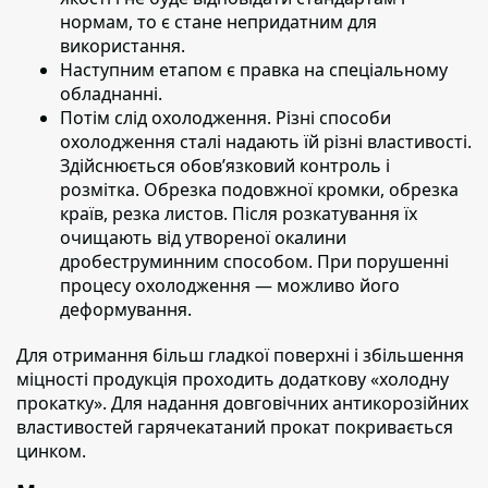
нормам, то є стане непридатним для
використання.
Наступним етапом
є правка на спеціальному
обладнанні.
Потім слід охолодження.
Різні способи
охолодження сталі надають їй різні властивості.
Здійснюється обов’язковий контроль і
розмітка. Обрезка подовжної кромки, обрезка
країв, резка листов. Після розкатування їх
очищають від утвореної окалини
дробеструминним способом. При порушенні
процесу охолодження — можливо його
деформування.
Для отримання більш гладкої поверхні і збільшення
міцності продукція проходить додаткову «холодну
прокатку».
Для надання довговічних антикорозійних
властивостей гарячекатаний прокат покривається
цинком.