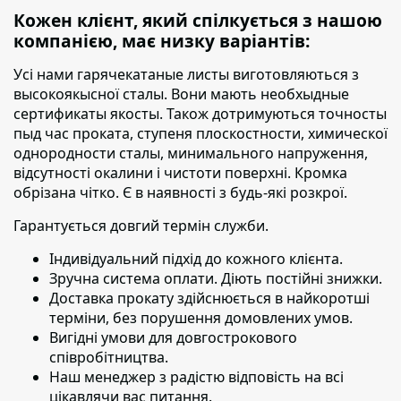
Кожен клієнт, який спілкується з нашою
компанією, має низку варіантів:
Усі нами гарячекатаные листы виготовляються з
высокоякысної сталы. Вони мають необхыдные
сертификаты якосты. Також дотримуються точносты
пыд час проката, ступеня плоскостности, химическої
однородности сталы, минимального напруження,
відсутності окалини і чистоти поверхні. Кромка
обрізана чітко. Є в наявності з будь-які розкрої.
Гарантується довгий термін служби.
Індивідуальний підхід до кожного клієнта.
Зручна система оплати. Діють постійні знижки.
Доставка прокату здійснюється в найкоротші
терміни,
без порушення домовлених умов.
Вигідні умови для довгострокового
співробітництва.
Наш менеджер з радістю відповість на всі
цікавлячи вас питання.