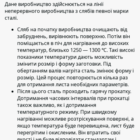
Дане виробництво здійснюється на лінії
неперервного виробництва з слябів певної марки
сталі.
Сляб на початку виробництва очищають від
забруднень,
вирівнюють поверхню. Потім він
поміщається в піч для нагрівання до високих
температур, близько 1250 — 1300 ℃. Такі високі
показники температури дають можливість
змінити розмір і форму заготовки. Під
обертанням валів нагріта сталь змінює форму і
розмір. Цей процес повторюється кілька раз
для отримання листа необхідних параметрів.
Після цього сталь проходить гарячу прокатку.
Дотримання часових інтервалів при прокатці
також важливо, як і дотримання
температурного режиму. При швидкому
нагріванні можливе розтріскування поверхні, а
якщо температура буде перевищена, лист буде
перегрітим і окисленим. Він втратить свої
якості і не буде відповідати стандартам і