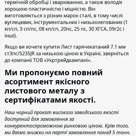
термічній обробці і зварюванню, а також володіє
хорошою пластичністю і міцністю. Він
виготовляється з різних марок сталі, в тому числі
вуглецевих, інструментальних і низьколегованих (1
кп/сп, 3 сп/пс, 08 кп/сп, 20пс, 25 пс, 30 ХГСА, 09г2с і
інші).
Якщо ви хочете купити Лист гарячекатаний 7.1 мм
ст3пс/S235JR
за низькою ціною в Україні,
зверніться
до компанії ТОВ «Укртрейдкампані».
Ми пропонуємо повний
асортимент якісного
листового металу з
сертифікатами якості.
Наш чорний прокат високого заводського якості
доступний для замовлення за
конкурентоспроможною ринковою ціною. Крім того,
ми даємо знижки на партії замовлення понад 5 тонн.