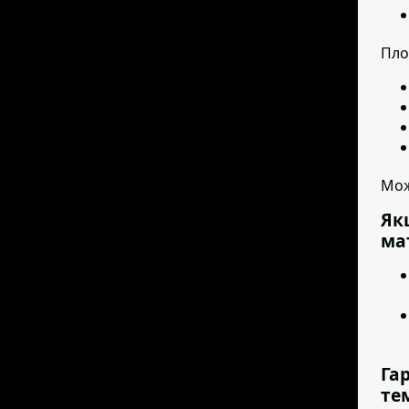
Пло
Мож
Як
ма
Га
те