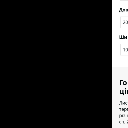
До
20
Ши
10
Го
ці
Лис
тер
різ
сп, 