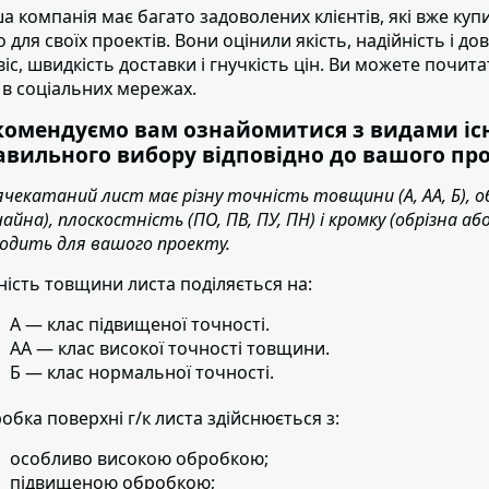
а компанія має багато задоволених клієнтів
, які вже ку
о для своїх проектів. Вони оцінили якість, надійність і д
віс, швидкість доставки і гнучкість цін. Ви можете почита
 в соціальних мережах.
комендуємо вам ознайомитися з видами існ
авильного вибору відповідно до вашого про
ячекатаний лист має різну точність товщини (А, АА, Б), о
чайна), плоскостність (ПО, ПВ, ПУ, ПН) і кромку (обрізна 
ходить для вашого проекту.
ність товщини листа поділяється на:
А — клас підвищеної точності.
АА — клас високої точності товщини.
Б — клас нормальної точності.
обка поверхні г/к листа здійснюється з:
особливо високою обробкою;
підвищеною обробкою;