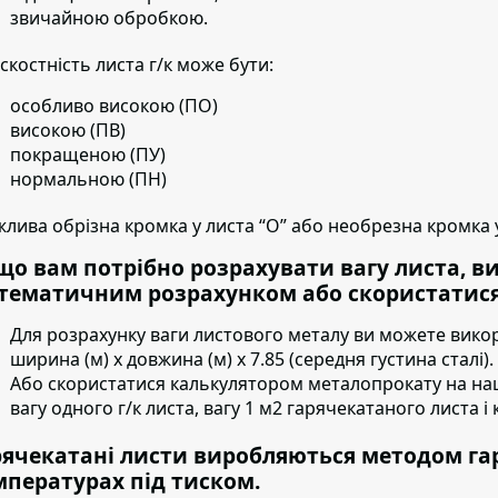
звичайною обробкою.
скостність листа г/к може бути:
особливо високою (ПО)
високою (ПВ)
покращеною (ПУ)
нормальною (ПН)
лива обрізна кромка у листа “О” або необрезна кромка у
що вам потрібно розрахувати вагу листа, в
тематичним розрахунком або скористатися
Для розрахунку ваги листового металу ви можете вико
ширина (м) х довжина (м) х 7.85 (середня густина сталі).
Або скористатися калькулятором металопрокату на на
вагу одного г/к листа, вагу 1 м2 гарячекатаного листа і к
рячекатані листи виробляються методом га
мпературах під тиском.