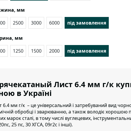
вжина, мм
00
2500
3000
6000
під замовлення
рина, мм
00
1250
1500
2000
під замовлення
рячекатаный Лист 6.4 мм г/к ку
ною в Україні
т 6.4 мм г/к – це універсальний і затребуваний вид чор
мічній обробці і зварюванню, а також володіє хорошою пл
них марок сталі, в тому числі вуглецевих, інструментальних
20пс, 25 пс, 30 ХГСА, 09г2с і інші).