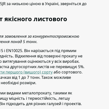
35JR
за низькою ціною в Україні,
зверніться до
 якісного листового
 для замовлення за конкурентоспроможною
лення понад 5 тонн.
5 і EN10025.
Він нарізається під прямим
идність. Відхилення від поверхні прокату не
о витягування оцінюються у всіх виробах.
астка другосортних листів не перевищує 5%.
сти першого (вищого) сорту
або сортового.
ачках від 1 до 7 тонн. Також можливе
 необхідні розміри.
шими видами металопрокату
, такими як
щу міцність і термостійкість, легшу
н підходить для різних галузей і проектів.