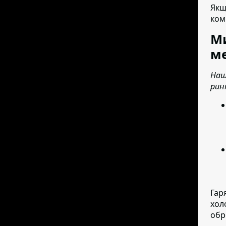
Якщ
ком
Ми
ме
Наш
рин
Гар
хол
обр