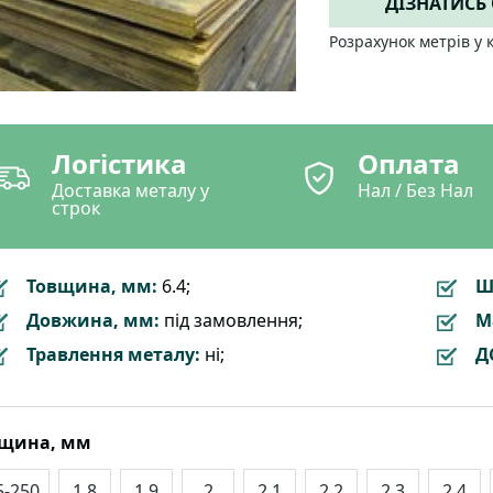
ДІЗНАТИСЬ
Розрахунок метрів у 
Логістика
Оплата
Доставка металу у
Нал / Без Нал
строк
Товщина, мм:
6.4;
Ш
Довжина, мм:
під замовлення;
М
Травлення металу:
ні;
Д
вщина, мм
5-250
1.8
1.9
2
2.1
2.2
2.3
2.4