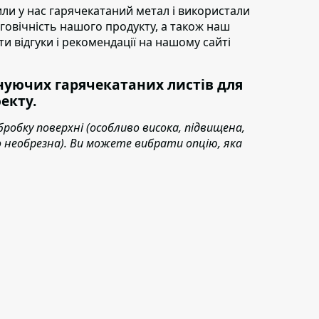
пили у нас гарячекатаний метал і використали
овговічність нашого продукту, а також наш
ти відгуки і рекомендації на нашому сайті
уючих гарячекатаних листів для
екту.
бробку поверхні (особливо висока, підвищена,
або необрезна). Ви можете вибрати опцію, яка