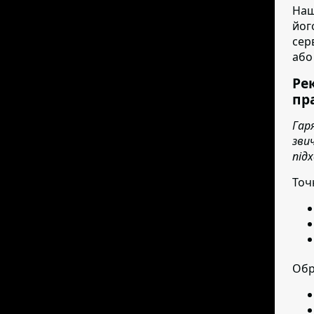
Наш
йог
сер
або
Ре
пр
Гар
зви
під
Точ
Обр