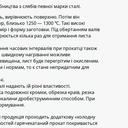
ництва з слябів певної марки сталі.
ь,
вирівнюють поверхню. Потім він
р, близько 1250 — 1300 ℃. Такі високі
ір і форму заготовки. Під обертанням валів
орюється кілька раз для отримання листа
ня часових інтервалів при прокатці також
и швидкому нагріванні можливе
евищена, лист буде перегрітим і окисленим.
там і нормам, то є стане непридатним для
і.
і надають їй різні властивості.
а подовжної кромки, обрезка країв, резка
ї окалини дробеструминним способом. При
ормування.
і продукція проходить додаткову «холодну
востей гарячекатаний прокат покривається