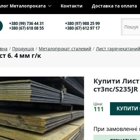
алог Металопроката
Контакти
Доставка та оплата
+380 (99) 736 44 31
+380 (97) 988 25 99
+380 (67) 618 08 55
+380 (67) 612 97 17
овна
Продукція
Металопрокат сталевий
Лист гарячекатани
т 6. 4 мм г/к
Купити Лист
ст3пс/S235JR
Ціна:
111
КУПИТИ О
При замовленні 