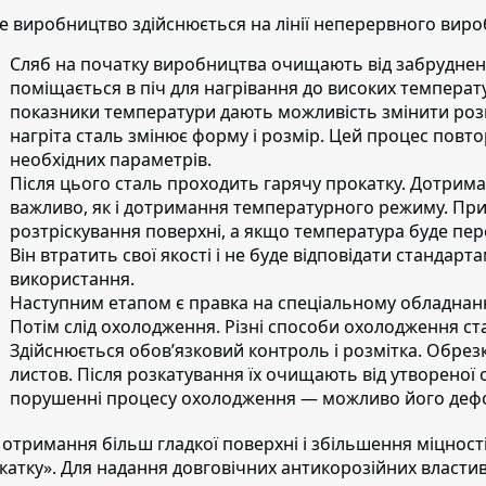
е виробництво здійснюється на лінії неперервного вироб
Сляб на початку виробництва очищають від забруднен
поміщається в піч для нагрівання до високих температу
показники температури дають можливість змінити розм
нагріта сталь змінює форму і розмір. Цей процес повт
необхідних параметрів.
Після цього сталь проходить гарячу прокатку.
Дотриман
важливо, як і дотримання температурного режиму. Пр
розтріскування поверхні, а якщо температура буде пер
Він втратить свої якості і не буде відповідати стандар
використання.
Наступним етапом
є правка на спеціальному обладнанн
Потім слід охолодження.
Різні способи охолодження стал
Здійснюється обов’язковий контроль і розмітка. Обрезк
листов. Після розкатування їх очищають від утворено
порушенні процесу охолодження — можливо його деф
 отримання більш гладкої поверхні і збільшення міцност
катку».
Для надання довговічних антикорозійних власти