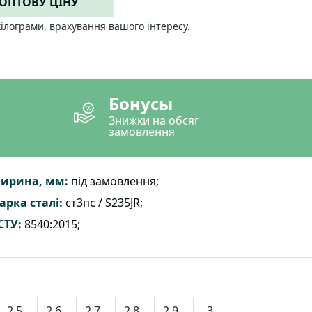
 ОПТОВУ ЦІНУ
кілограми, врахування вашого інтересу.
Бонусы
Знижки на обсяг
замовлення
ирина, мм:
під замовлення;
арка сталі:
ст3пс / S235JR;
СТУ:
8540:2015;
2.5
2.6
2.7
2.8
2.9
3