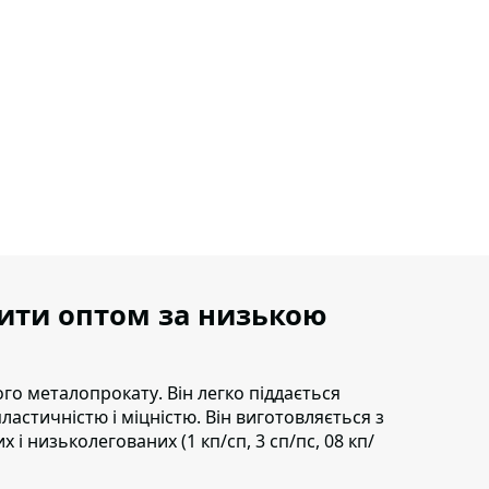
пити оптом за низькою
ного металопрокату
. Він легко піддається
астичністю і міцністю. Він виготовляється з
 і низьколегованих (1 кп/сп, 3 сп/пс, 08 кп/