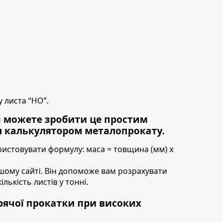
 листа “НО”.
и можете зробити це простим
 калькулятором металопрокату.
ристовувати формулу:
маса = товщина (мм) х
шому сайті. Він допоможе вам розрахувати
ількість листів у тонні.
рячої прокатки при високих