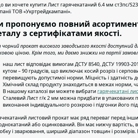
о ви хочете купити Лист гарячекатаний 6.4 мм ст3пс/S2
панії ТОВ «Укртрейдкампані».
 пропонуємо повний асортимент
талу з сертифікатами якості.
 чорний прокат високого заводського якості доступний
ковою ціною. Крім того, ми даємо знижки на партії замов
наш лист відповідає вимогам ДСТУ 8540, ДСТУ 19903-201
кутом – 90 градусів, що виключає косий розріз і серпов
перевищують допустимої норми. Міцність і здатність д
Хімічний склад продукту знаходиться в межах норми, ч
В нашому каталозі ви можете вибрати
гарячекатані ли
Сталевий Лист г/к 2 мм можна придбати в упакованих п
виконання індивідуального розкрою і підгонки його під
ячекатаний листовий прокат має ряд переваг перед ін
однокатаний або оцинкований. Він має нижчу вартість, ви
обку і зварювання, ширший діапазон товщин і розмірів. Ві