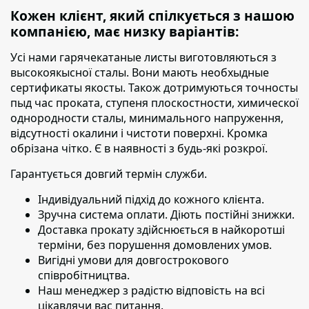
Кожен клієнт, який спілкується з нашою
компанією, має низку варіантів:
Усі нами гарячекатаные листы виготовляються з
высокоякысної сталы. Вони мають необхыдные
сертификаты якосты. Також дотримуються точносты
пыд час проката, ступеня плоскостности, химическої
однородности сталы, минимального напруження,
відсутності окалини і чистоти поверхні. Кромка
обрізана чітко. Є в наявності з будь-які розкрої.
Гарантується довгий термін служби.
Індивідуальний підхід до кожного клієнта.
Зручна система оплати. Діють постійні знижки.
Доставка прокату здійснюється в найкоротші
терміни,
без порушення домовлених умов.
Вигідні умови для довгострокового
співробітництва.
Наш менеджер з радістю відповість на всі
цікавлячи вас питання.