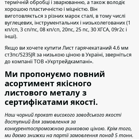
термічній обробці і зварюванню, а також володіє
хорошою пластичністю і міцністю. Він
виготовляється з різних марок сталі, в тому числі
вуглецевих, інструментальних і низьколегованих (1
кп/сп, 3 сп/пс, 08 кп/сп, 20пс, 25 пс, 30 ХГСА, 09г2с і
інші).
Якщо ви хочете купити Лист гарячекатаний 4.6 мм
ст3пс/S235JR
за низькою ціною в Україні,
зверніться
до компанії ТОВ «Укртрейдкампані».
Ми пропонуємо повний
асортимент якісного
листового металу з
сертифікатами якості.
Наш чорний прокат високого заводського якості
доступний для замовлення за
конкурентоспроможною ринковою ціною. Крім того,
ми даємо знижки на партії замовлення понад 5 тонн.