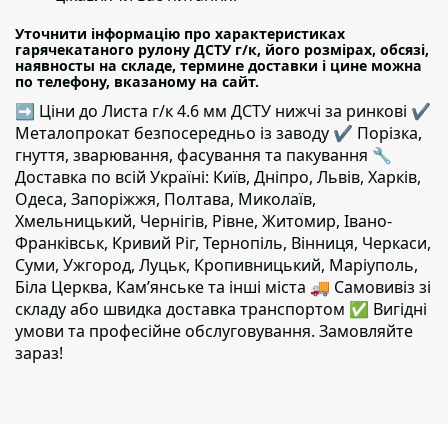
Уточнити інформацію про характеристиках
гарячекатаного рулону ДСТУ г/к, його розмірах, обсязі,
наявносты на складе, термине доставки і цине можна
по телефону, вказаному на сайт.
➡ Ціни до Листа г/к 4.6 мм ДСТУ нижчі за ринкові ✔️
Металопрокат безпосередньо із заводу ✔️ Порізка,
гнуття, зварювання, фасування та пакування 🔧
Доставка по всій Україні: Київ, Дніпро, Львів, Харків,
Одеса, Запоріжжя, Полтава, Миколаїв,
Хмельницький, Чернігів, Рівне, Житомир, Івано-
Франківськ, Кривий Ріг, Тернопіль, Вінниця, Черкаси,
Суми, Ужгород, Луцьк, Кропивницький, Маріуполь,
Біла Церква, Кам’янське та інші міста 🚚 Самовивіз зі
складу або швидка доставка транспортом ✅ Вигідні
умови та професійне обслуговування. Замовляйте
зараз!