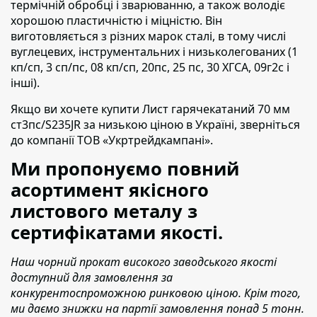
термічній обробці і зварюванню, а також володіє
хорошою пластичністю і міцністю. Він
виготовляється з різних марок сталі, в тому числі
вуглецевих, інструментальних і низьколегованих (1
кп/сп, 3 сп/пс, 08 кп/сп, 20пс, 25 пс, 30 ХГСА, 09г2с і
інші).
Якщо ви хочете купити Лист гарячекатаний 70 мм
ст3пс/S235JR
за низькою ціною в Україні,
зверніться
до компанії ТОВ «Укртрейдкампані».
Ми пропонуємо повний
асортимент якісного
листового металу з
сертифікатами якості.
Наш чорний прокат високого заводського якості
доступний для замовлення за
конкурентоспроможною ринковою ціною. Крім того,
ми даємо знижки на партії замовлення понад 5 тонн.