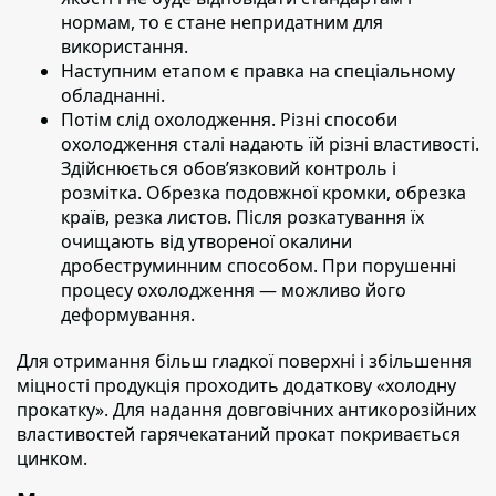
нормам, то є стане непридатним для
використання.
Наступним етапом
є правка на спеціальному
обладнанні.
Потім слід охолодження.
Різні способи
охолодження сталі надають їй різні властивості.
Здійснюється обов’язковий контроль і
розмітка. Обрезка подовжної кромки, обрезка
країв, резка листов. Після розкатування їх
очищають від утвореної окалини
дробеструминним способом. При порушенні
процесу охолодження — можливо його
деформування.
Для отримання більш гладкої поверхні і збільшення
міцності продукція проходить додаткову «холодну
прокатку».
Для надання довговічних антикорозійних
властивостей гарячекатаний прокат покривається
цинком.