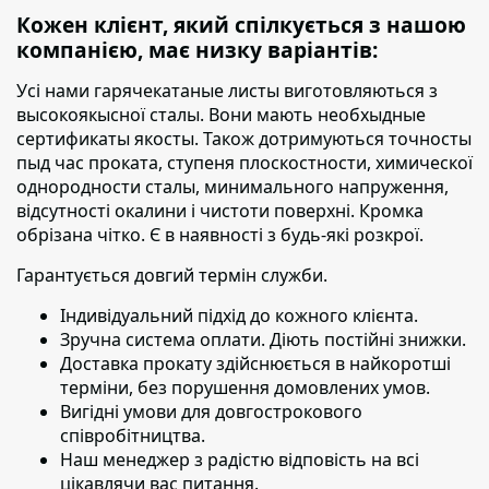
Кожен клієнт, який спілкується з нашою
компанією, має низку варіантів:
Усі нами гарячекатаные листы виготовляються з
высокоякысної сталы. Вони мають необхыдные
сертификаты якосты. Також дотримуються точносты
пыд час проката, ступеня плоскостности, химическої
однородности сталы, минимального напруження,
відсутності окалини і чистоти поверхні. Кромка
обрізана чітко. Є в наявності з будь-які розкрої.
Гарантується довгий термін служби.
Індивідуальний підхід до кожного клієнта.
Зручна система оплати. Діють постійні знижки.
Доставка прокату здійснюється в найкоротші
терміни,
без порушення домовлених умов.
Вигідні умови для довгострокового
співробітництва.
Наш менеджер з радістю відповість на всі
цікавлячи вас питання.