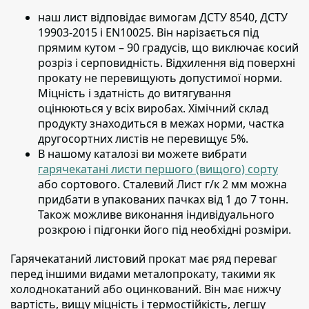
наш лист відповідає вимогам ДСТУ 8540, ДСТУ
19903-2015 і EN10025.
Він нарізається під
прямим кутом – 90 градусів, що виключає косий
розріз і серповидність. Відхилення від поверхні
прокату не перевищують допустимої норми.
Міцність і здатність до витягування
оцінюються у всіх виробах. Хімічний склад
продукту знаходиться в межах норми, частка
другосортних листів не перевищує 5%.
В нашому каталозі ви можете вибрати
гарячекатані листи першого (вищого) сорту
або сортового. Сталевий Лист г/к 2 мм можна
придбати в упакованих пачках від 1 до 7 тонн.
Також можливе виконання індивідуального
розкрою і підгонки його під необхідні розміри.
Гарячекатаний листовий прокат має ряд переваг
перед іншими видами металопрокату
, такими як
холоднокатаний або оцинкований. Він має нижчу
вартість, вищу міцність і термостійкість, легшу