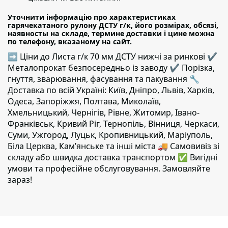
Уточнити інформацію про характеристиках
гарячекатаного рулону ДСТУ г/к, його розмірах, обсязі,
наявносты на складе, термине доставки і цине можна
по телефону, вказаному на сайт.
➡ Ціни до Листа г/к 70 мм ДСТУ нижчі за ринкові ✔️
Металопрокат безпосередньо із заводу ✔️ Порізка,
гнуття, зварювання, фасування та пакування 🔧
Доставка по всій Україні: Київ, Дніпро, Львів, Харків,
Одеса, Запоріжжя, Полтава, Миколаїв,
Хмельницький, Чернігів, Рівне, Житомир, Івано-
Франківськ, Кривий Ріг, Тернопіль, Вінниця, Черкаси,
Суми, Ужгород, Луцьк, Кропивницький, Маріуполь,
Біла Церква, Кам’янське та інші міста 🚚 Самовивіз зі
складу або швидка доставка транспортом ✅ Вигідні
умови та професійне обслуговування. Замовляйте
зараз!