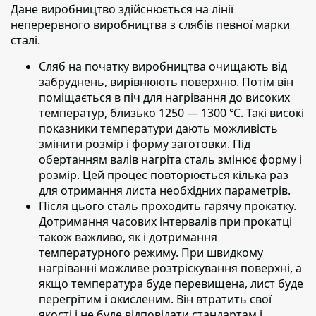
Дане виробництво здійснюється на лінії
неперервного виробництва з слябів певної марки
сталі.
Сляб на початку виробництва очищають від
забруднень,
вирівнюють поверхню. Потім він
поміщається в піч для нагрівання до високих
температур, близько 1250 — 1300 ℃. Такі високі
показники температури дають можливість
змінити розмір і форму заготовки. Під
обертанням валів нагріта сталь змінює форму і
розмір. Цей процес повторюється кілька раз
для отримання листа необхідних параметрів.
Після цього сталь проходить гарячу прокатку.
Дотримання часових інтервалів при прокатці
також важливо, як і дотримання
температурного режиму. При швидкому
нагріванні можливе розтріскування поверхні, а
якщо температура буде перевищена, лист буде
перегрітим і окисленим. Він втратить свої
якості і не буде відповідати стандартам і