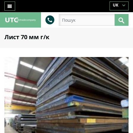
UK
Лист 70 мм г/к