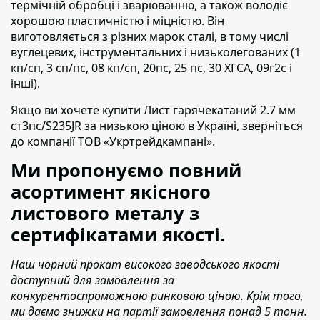
термічній обробці і зварюванню, а також володіє
хорошою пластичністю і міцністю. Він
виготовляється з різних марок сталі, в тому числі
вуглецевих, інструментальних і низьколегованих (1
кп/сп, 3 сп/пс, 08 кп/сп, 20пс, 25 пс, 30 ХГСА, 09г2с і
інші).
Якщо ви хочете купити Лист гарячекатаний 2.7 мм
ст3пс/S235JR
за низькою ціною в Україні,
зверніться
до компанії ТОВ «Укртрейдкампані».
Ми пропонуємо повний
асортимент якісного
листового металу з
сертифікатами якості.
Наш чорний прокат високого заводського якості
доступний для замовлення за
конкурентоспроможною ринковою ціною. Крім того,
ми даємо знижки на партії замовлення понад 5 тонн.