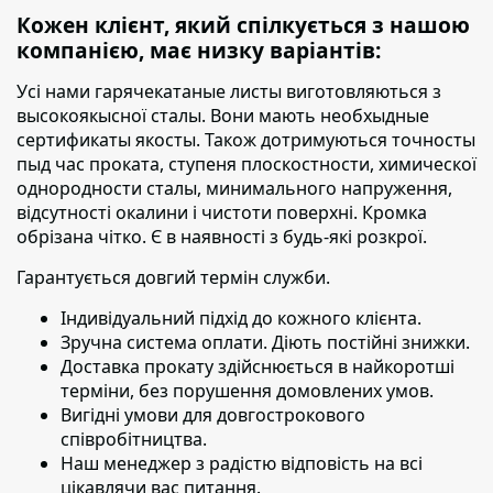
Кожен клієнт, який спілкується з нашою
компанією, має низку варіантів:
Усі нами гарячекатаные листы виготовляються з
высокоякысної сталы. Вони мають необхыдные
сертификаты якосты. Також дотримуються точносты
пыд час проката, ступеня плоскостности, химическої
однородности сталы, минимального напруження,
відсутності окалини і чистоти поверхні. Кромка
обрізана чітко. Є в наявності з будь-які розкрої.
Гарантується довгий термін служби.
Індивідуальний підхід до кожного клієнта.
Зручна система оплати. Діють постійні знижки.
Доставка прокату здійснюється в найкоротші
терміни,
без порушення домовлених умов.
Вигідні умови для довгострокового
співробітництва.
Наш менеджер з радістю відповість на всі
цікавлячи вас питання.