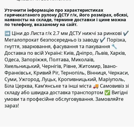
Уточнити інформацію про характеристиках
гарячекатаного рулону ДСТУ г/к, його розмірах, обсязі,
наявносты на складе, термине доставки і цине можна
по телефону, вказаному на сайт.
➡ Ціни до Листа г/к 2.7 мм ДСТУ нижчі за ринкові ✔️
Металопрокат безпосередньо із заводу ✔️ Порізка,
гнуття, зварювання, фасування та пакування 🔧
Доставка по всій Україні: Київ, Дніпро, Львів, Харків,
Одеса, Запоріжжя, Полтава, Миколаїв,
Хмельницький, Чернігів, Рівне, Житомир, Івано-
Франківськ, Кривий Ріг, Тернопіль, Вінниця, Черкаси,
Суми, Ужгород, Луцьк, Кропивницький, Маріуполь,
Біла Церква, Кам’янське та інші міста 🚚 Самовивіз зі
складу або швидка доставка транспортом ✅ Вигідні
умови та професійне обслуговування. Замовляйте
зараз!