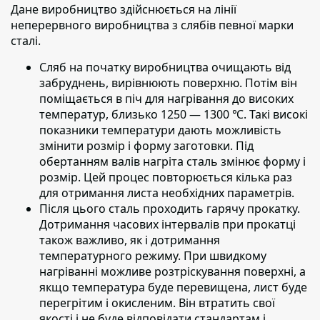
Дане виробництво здійснюється на лінії
неперервного виробництва з слябів певної марки
сталі.
Сляб на початку виробництва очищають від
забруднень,
вирівнюють поверхню. Потім він
поміщається в піч для нагрівання до високих
температур, близько 1250 — 1300 ℃. Такі високі
показники температури дають можливість
змінити розмір і форму заготовки. Під
обертанням валів нагріта сталь змінює форму і
розмір. Цей процес повторюється кілька раз
для отримання листа необхідних параметрів.
Після цього сталь проходить гарячу прокатку.
Дотримання часових інтервалів при прокатці
також важливо, як і дотримання
температурного режиму. При швидкому
нагріванні можливе розтріскування поверхні, а
якщо температура буде перевищена, лист буде
перегрітим і окисленим. Він втратить свої
якості і не буде відповідати стандартам і