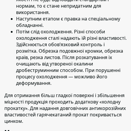
нормам, то є стане непридатним для
використання.
Наступним етапом
є правка на спеціальному
обладнанні.
Потім слід охолодження.
Різні способи
охолодження сталі надають їй різні властивості.
Здійснюється обов’язковий контроль і
розмітка. Обрезка подовжної кромки, обрезка
країв, резка листов. Після розкатування їх
очищають від утвореної окалини
дробеструминним способом. При порушенні
процесу охолодження — можливо його
деформування.
Для отримання більш гладкої поверхні і збільшення
міцності продукція проходить додаткову «холодну
прокатку».
Для надання довговічних антикорозійних
властивостей гарячекатаний прокат покривається
цинком.