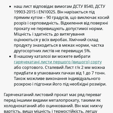
наш лист відповідає вимогам ДСТУ 8540, ДСТУ
19903-2015 і EN10025.
Він нарізається під
прямим кутом – 90 градусів, що виключає косий
розріз і серповидність. Відхилення від поверхні
прокату не перевищують допустимої норми.
Міцність і здатність до витягування
оцінюються у всіх виробах. Хімічний склад
продукту знаходиться в межах норми, частка
другосортних листів не перевищує 5%.
В нашому каталозі ви можете вибрати
гарячекатані листи першого (вищого) сорту
або сортового. Сталевий Лист г/к 2 мм можна
придбати в упакованих пачках від 1 до 7 тонн.
Також можливе виконання індивідуального
розкрою і підгонки його під необхідні розміри.
Гарячекатаний листовий прокат має ряд переваг
перед іншими видами металопрокату
, такими як
холоднокатаний або оцинкований. Він має нижчу
вартість, вищу міцність і термостійкість, легшу