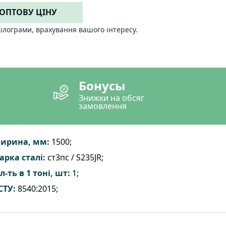
 ОПТОВУ ЦІНУ
кілограми, врахування вашого інтересу.
Бонусы
Знижки на обсяг
замовлення
ирина, мм:
1500;
арка сталі:
ст3пс / S235JR;
л-ть в 1 тоні, шт:
1;
СТУ:
8540:2015;