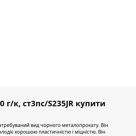
0 г/к, ст3пс/S235JR купити
і затребуваний вид чорного металопрокату
. Він
олодіє хорошою пластичністю і міцністю. Він