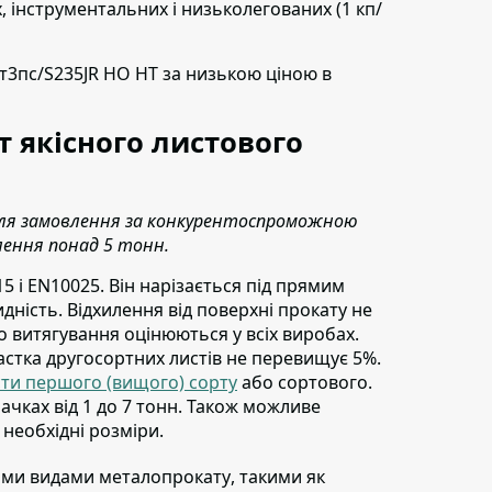
х, інструментальних і низьколегованих (1 кп/
ст3пс/S235JR НО НТ
за низькою ціною в
 якісного листового
 для замовлення за конкурентоспроможною
лення понад 5 тонн.
5 і EN10025.
Він нарізається під прямим
идність. Відхилення від поверхні прокату не
о витягування оцінюються у всіх виробах.
астка другосортних листів не перевищує 5%.
сти першого (вищого) сорту
або сортового.
ачках від 1 до 7 тонн. Також можливе
 необхідні розміри.
шими видами металопрокату
, такими як