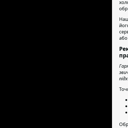
хол
обр
Наш
йог
сер
або
Ре
пр
Гар
зви
під
Точ
Обр