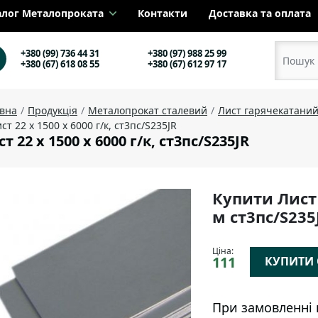
алог Металопроката
Контакти
Доставка та оплата
+380 (99) 736 44 31
+380 (97) 988 25 99
+380 (67) 618 08 55
+380 (67) 612 97 17
овна
Продукція
Металопрокат сталевий
Лист гарячекатани
ст 22 х 1500 х 6000 г/к, ст3пс/S235JR
т 22 х 1500 х 6000 г/к, ст3пс/S235JR
Купити Лист 
м ст3пс/S235
Ціна:
111
КУПИТИ О
При замовленні 