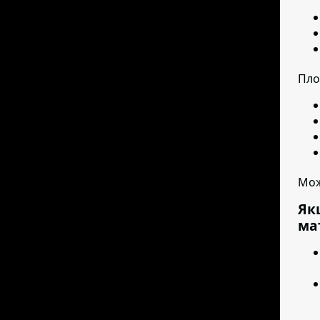
Пло
Мож
Як
ма