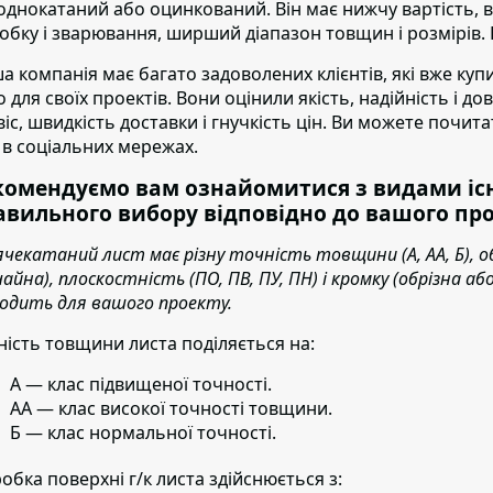
однокатаний або оцинкований. Він має нижчу вартість, ви
обку і зварювання, ширший діапазон товщин і розмірів. Ві
а компанія має багато задоволених клієнтів
, які вже ку
о для своїх проектів. Вони оцінили якість, надійність і д
віс, швидкість доставки і гнучкість цін. Ви можете почита
 в соціальних мережах.
комендуємо вам ознайомитися з видами існ
авильного вибору відповідно до вашого про
ячекатаний лист має різну точність товщини (А, АА, Б), о
чайна), плоскостність (ПО, ПВ, ПУ, ПН) і кромку (обрізна 
ходить для вашого проекту.
ність товщини листа поділяється на:
А — клас підвищеної точності.
АА — клас високої точності товщини.
Б — клас нормальної точності.
обка поверхні г/к листа здійснюється з: