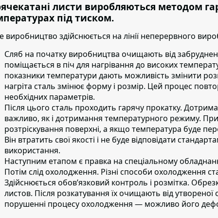
рячекатані листи виробляються методом га
мпературах під тиском.
е виробництво здійснюється на лінії неперервного вироб
Сляб на початку виробництва очищають від забруднен
поміщається в піч для нагрівання до високих температу
показники температури дають можливість змінити розм
нагріта сталь змінює форму і розмір. Цей процес повт
необхідних параметрів.
Після цього сталь проходить гарячу прокатку.
Дотриман
важливо, як і дотримання температурного режиму. Пр
розтріскування поверхні, а якщо температура буде пер
Він втратить свої якості і не буде відповідати стандар
використання.
Наступним етапом
є правка на спеціальному обладнанн
Потім слід охолодження.
Різні способи охолодження стал
Здійснюється обов’язковий контроль і розмітка. Обрезк
листов. Після розкатування їх очищають від утворено
порушенні процесу охолодження — можливо його деф