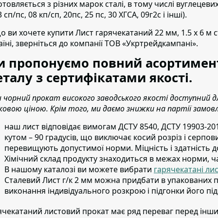
отовляється з різних марок сталі, в тому числі вуглецеви
3 сп/пс, 08 кп/сп, 20пс, 25 пс, 30 ХГСА, 09г2с і інші).
о ви хочете купити Лист гарячекатаний 22 мм, 1.5 х 6 м 
аїні,
зверніться до компанії ТОВ «Укртрейдкампані».
 пропонуємо повний асортимент
талу з сертифікатами якості.
 чорний прокат високого заводського якості доступний
ковою ціною. Крім того, ми даємо знижки на партії замов
наш лист відповідає вимогам ДСТУ 8540, ДСТУ 19903-201
кутом – 90 градусів, що виключає косий розріз і серпов
перевищують допустимої норми. Міцність і здатність д
Хімічний склад продукту знаходиться в межах норми, ч
В нашому каталозі ви можете вибрати
гарячекатані ли
Сталевий Лист г/к 2 мм можна придбати в упакованих п
виконання індивідуального розкрою і підгонки його під
ячекатаний листовий прокат має ряд переваг перед ін