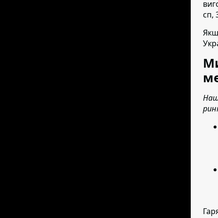
виг
сп, 
Якщ
Укр
Ми
ме
Наш
рин
Гар