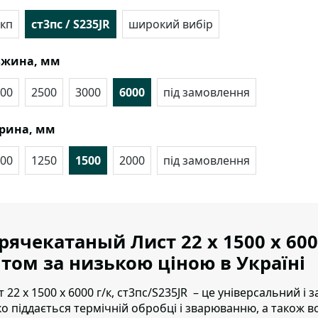
кп
ст3пс / S235JR
широкий вибір
вжина, мм
00
2500
3000
6000
під замовлення
рина, мм
00
1250
1500
2000
під замовлення
рячекатаный Лист 22 х 1500 х 600
том за низькою ціною в Україні
т 22 х 1500 х 6000 г/к, ст3пс/S235JR – це універсальний 
ко піддається термічній обробці і зварюванню, а також в