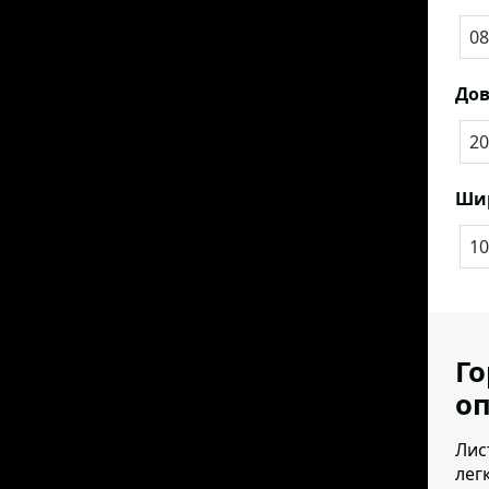
08
До
20
Ши
10
Го
оп
Лис
лег