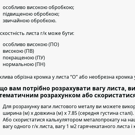
особливо високою обробкою;
підвищеною обробкою;
звичайною обробкою.
скостність листа г/к може бути:
особливо високою (ПО)
високою (ПВ)
покращеною (ПУ)
нормальною (ПН)
лива обрізна кромка у листа “О” або необрезна кромка у
що вам потрібно розрахувати вагу листа, в
тематичним розрахунком або скористатися
Для розрахунку ваги листового металу ви можете вико
ширина (м) х довжина (м) х 7.85 (середня густина сталі).
Або скористатися калькулятором металопрокату на на
вагу одного г/к листа, вагу 1 м2 гарячекатаного листа і к