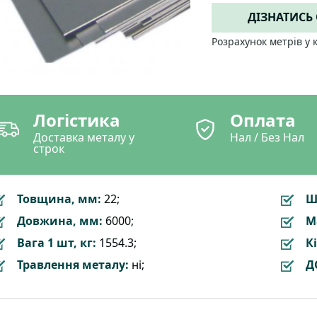
ДІЗНАТИСЬ
Розрахунок метрів у 
Логістика
Оплата
Доставка металу у
Нал / Без Нал
строк
Товщина, мм:
22;
Ш
Довжина, мм:
6000;
М
Вага 1 шт, кг:
1554.3;
Кі
Травлення металу:
ні;
Д