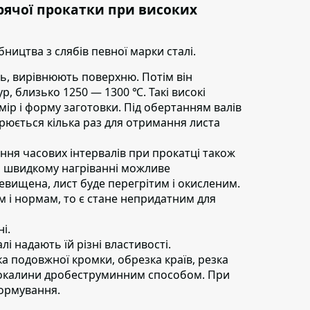
рячої прокатки при високих
ництва з слябів певної марки сталі.
ь,
вирівнюють поверхню. Потім він
р, близько 1250 — 1300 ℃. Такі високі
ір і форму заготовки. Під обертанням валів
орюється кілька раз для отримання листа
ня часових інтервалів при прокатці також
и швидкому нагріванні можливе
евищена, лист буде перегрітим і окисленим.
там і нормам, то є стане непридатним для
і.
і надають їй різні властивості.
а подовжної кромки, обрезка країв, резка
ї окалини дробеструминним способом. При
ормування.