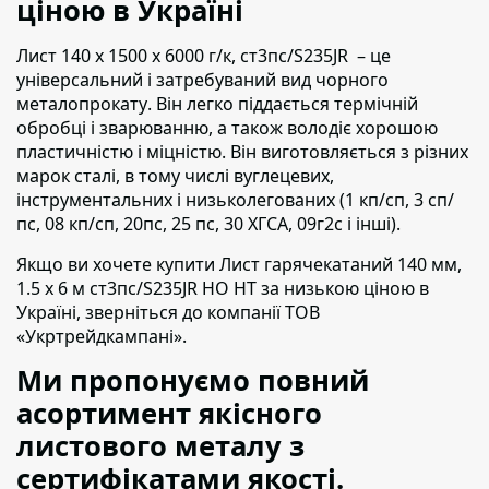
ціною в Україні
Лист 140 х 1500 х 6000 г/к, ст3пс/S235JR – це
універсальний і затребуваний вид чорного
металопрокату
. Він легко піддається термічній
обробці і зварюванню, а також володіє хорошою
пластичністю і міцністю. Він виготовляється з різних
марок сталі, в тому числі вуглецевих,
інструментальних і низьколегованих (1 кп/сп, 3 сп/
пс, 08 кп/сп, 20пс, 25 пс, 30 ХГСА, 09г2с і інші).
Якщо ви хочете купити Лист гарячекатаний 140 мм,
1.5 х 6 м ст3пс/S235JR НО НТ
за низькою ціною в
Україні,
зверніться до компанії ТОВ
«Укртрейдкампані».
Ми пропонуємо повний
асортимент якісного
листового металу з
сертифікатами якості.