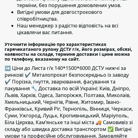
терміни,
без порушення домовлених умов.
Вигідні умови для довгострокового
співробітництва.
Наш менеджер з радістю відповість на всі
цікавлячи вас питання.
Уточнити інформацію про характеристиках
гарячекатаного рулону ДСТУ г/к, його розмірах, обсязі,
наявносты на складе, термине доставки і цине можна
по телефону, вказаному на сайт.
➡ Ціни до Листа г/к 140*1500*6000 ДСТУ нижчі за
ринкові ✔️ Металопрокат безпосередньо із заводу
✔️ Порізка, гнуття, зварювання, фасування та
пакування 🔧 Доставка по всій Україні: Київ, Дніпро,
Львів, Харків, Одеса, Запоріжжя, Полтава, Миколаїв,
Хмельницький, Чернігів, Рівне, Житомир, Івано-
Франківськ, Кривий Ріг, Тернопіль, Вінниця, Черкаси,
Суми, Ужгород, Луцьк, Кропивницький, Маріуполь,
Біла Церква, Кам’янське та інші міста 🚚 Самовивіз зі
складу або швидка доставка транспортом ✅ Вигідні
умови та професійне обслуговування. Замовляйте