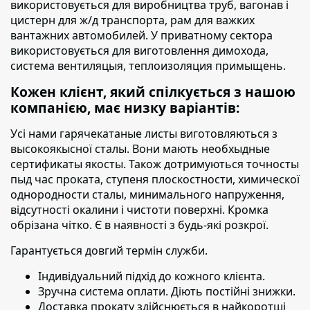
використовується для виробництва труб, вагонав і
цистерн для ж/д транспорта, рам для важких
вантажних автомобилей. У приватному сектора
використовується для виготовлення димохода,
система вентиляцыя, теплоизоляция примыщень.
Кожен клієнт, який спілкується з нашою
компанією, має низку варіантів:
Усі нами гарячекатаные листы виготовляються з
высокоякысної сталы. Вони мають необхыдные
сертификаты якосты. Також дотримуються точносты
пыд час проката, ступеня плоскостности, химическої
однородности сталы, минимального напруження,
відсутності окалини і чистоти поверхні. Кромка
обрізана чітко. Є в наявності з будь-які розкрої.
Гарантується довгий термін служби.
Індивідуальний підхід до кожного клієнта.
Зручна система оплати. Діють постійні знижки.
Доставка прокату здійснюється в найкоротші