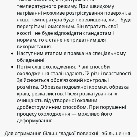
температурного режиму. При швидкому
нагріванні можливе розтріскування поверхні, а
якщо температура буде перевищена, лист буде
перегрітим і окисленим. Він втратить свої
якості і не буде відповідати стандартам і
нормам, то є стане непридатним для
використання.
Наступним етапом
є правка на спеціальному
обладнанні.
Потім слід охолодження.
Різні способи
охолодження сталі надають їй різні властивості.
Здійснюється обов’язковий контроль і
розмітка. Обрезка подовжної кромки, обрезка
країв, резка листов. Після розкатування їх
очищають від утвореної окалини
дробеструминним способом. При порушенні
процесу охолодження — можливо його
деформування.
Для отримання більш гладкої поверхні і збільшення