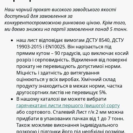
Наш чорний прокат високого заводського якості
доступний для замовлення за
конкурентоспроможною ринковою ціною. Крім того,
ми даємо знижки на партії замовлення понад 5 тонн.
наш лист відповідає вимогам ДСТУ 8540, ДСТУ
19903-2015 і EN10025.
Він нарізається під
прямим кутом – 90 градусів, що виключає косий
розріз і серповидність. Відхилення від поверхні
прокату не перевищують допустимої норми.
Міцність і здатність до витягування
оцінюються у всіх виробах. Хімічний склад
продукту знаходиться в межах норми, частка
другосортних листів не перевищує 5%.
В нашому каталозі ви можете вибрати
гарячекатані листи першого (вищого) сорту
або сортового. Сталевий Лист г/к 2 мм можна
придбати в упакованих пачках від 1 до 7 тонн.
Також можливе виконання індивідуального
розкрою і підгонки його під необхідні розміри.