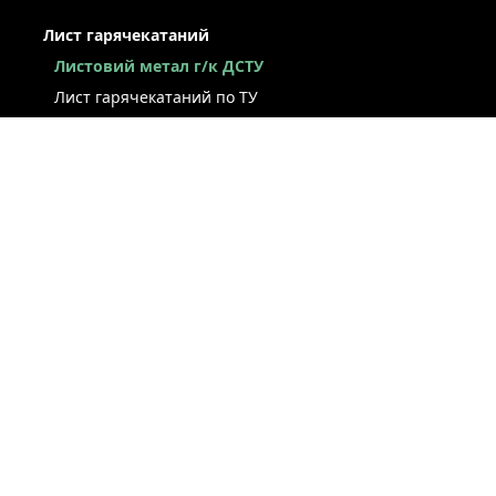
Лист гарячекатаний
Листовий метал г/к ДСТУ
Лист гарячекатаний по ТУ
Лист г/к ресорно-пружинний
Конструкційний г/к лист
Лист рифлений
Легований г/к лист
Лист г/к низьколегований
Лист г/к інструментальний
Лист г/к корозійностійкий
Лист зносостійкий
Суднобудівний лист
Сталева смуга
ЛИСТ ХОЛОДНОКАТАНИЙ