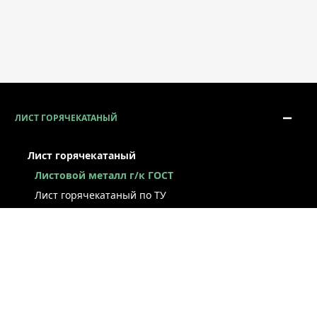
ЛИСТ ГОРЯЧЕКАТАНЫЙ
Лист горячекатаный
Листовой металл г/к ГОСТ
Лист горячекатаный по ТУ
Лист г/к рессорно-пружинный
Конструкционный г/к лист
Лист рифлёный
Легированный г/к лист
Лист г/к низколегированный
Лист г/к инструментальный