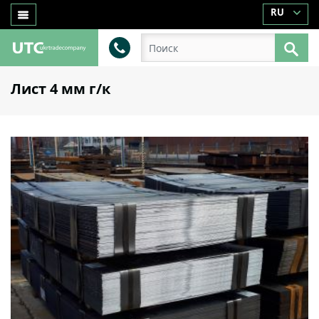
RU
Лист 4 мм г/к