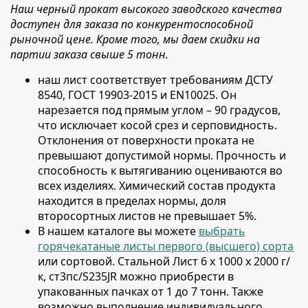
Наш черный прокат высокого заводского качества
доступен для заказа по конкурентоспособной
рыночной цене. Кроме того, мы даем скидки на
партии заказа свыше 5 тонн.
наш лист соответствует требованиям ДСТУ
8540, ГОСТ 19903-2015 и EN10025
. Он
нарезается под прямым углом – 90 градусов,
что исключает косой срез и серповидность.
Отклонения от поверхности проката не
превышают допустимой нормы. Прочность и
способность к вытягиванию оцениваются во
всех изделиях. Химический состав продукта
находится в пределах нормы, доля
второсортных листов не превышает 5%.
В нашем каталоге вы можете
выбрать
горячекатаные листы первого (высшего) сорта
или сортовой
. Стальной Лист 6 х 1000 х 2000 г/
к, ст3пс/S235JR можно приобрести в
упакованных пачках от 1 до 7 тонн. Также
возможно выполнение индивидуального