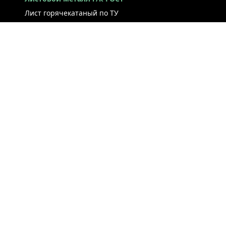
Лист горячекатаный по ТУ
Лист г/к рессорно-пружинный
Конструкционный г/к лист
Лист рифлёный
Легированный г/к лист
Лист г/к низколегированный
Лист г/к инструментальный
Лист г/к коррозионно-стойкий
Лист износостойкий
Судостроительный лист
Стальная полоса
ЛИСТ ХОЛОДНОКАТАНЫЙ
ЛЕНТА / РУЛОН / ШТРИПС
ЖЕСТЬ