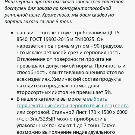
Наш черный прокат высокого заводского качества
доступен для заказа по конкурентоспособной
рыночной цене. Кроме того, мы даем скидки на
партии заказа свыше 5 тонн.
наш лист соответствует требованиям ДСТУ
8540, ГОСТ 19903-2015 и EN10025
. Он
нарезается под прямым углом – 90 градусов,
что исключает косой срез и серповидность.
Отклонения от поверхности проката не
превышают допустимой нормы. Прочность и
способность к вытягиванию оцениваются во
всех изделиях. Химический состав продукта
находится в пределах нормы, доля
второсортных листов не превышает 5%.
В нашем каталоге вы можете
выбрать
горячекатаные листы первого (высшего) сорта
или сортовой
. Стальной Лист 170 х 1500 х 6000
г/к, ст3пс/S235JR можно приобрести в
упакованных пачках от 1 до 7 тонн. Также
возможно выполнение индивидуального