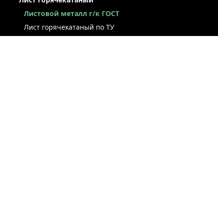
Листовой металл г/к ГОСТ
Лист горячекатаный по ТУ
Лист г/к рессорно-пружинный
Конструкционный г/к лист
Лист рифлёный
Легированный г/к лист
Лист г/к низколегированный
Лист г/к инструментальный
Лист г/к коррозионно-стойкий
Лист износостойкий
Судостроительный лист
Стальная полоса
ЛИСТ ХОЛОДНОКАТАНЫЙ
ЛЕНТА / РУЛОН / ШТРИПС