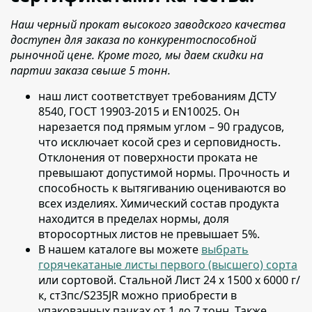
Наш черный прокат высокого заводского качества
доступен для заказа по конкурентоспособной
рыночной цене. Кроме того, мы даем скидки на
партии заказа свыше 5 тонн.
наш лист соответствует требованиям ДСТУ
8540, ГОСТ 19903-2015 и EN10025
. Он
нарезается под прямым углом – 90 градусов,
что исключает косой срез и серповидность.
Отклонения от поверхности проката не
превышают допустимой нормы. Прочность и
способность к вытягиванию оцениваются во
всех изделиях. Химический состав продукта
находится в пределах нормы, доля
второсортных листов не превышает 5%.
В нашем каталоге вы можете
выбрать
горячекатаные листы первого (высшего) сорта
или сортовой
. Стальной Лист 24 х 1500 х 6000 г/
к, ст3пс/S235JR можно приобрести в
упакованных пачках от 1 до 7 тонн. Также