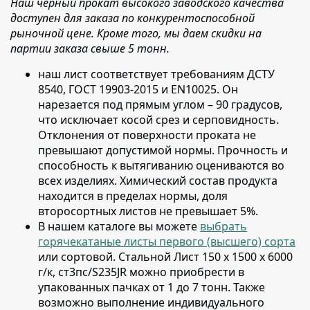
Наш черный прокат высокого заводского качества
доступен для заказа по конкурентоспособной
рыночной цене. Кроме того, мы даем скидки на
партии заказа свыше 5 тонн.
наш лист соответствует требованиям ДСТУ
8540, ГОСТ 19903-2015 и EN10025
. Он
нарезается под прямым углом – 90 градусов,
что исключает косой срез и серповидность.
Отклонения от поверхности проката не
превышают допустимой нормы. Прочность и
способность к вытягиванию оцениваются во
всех изделиях. Химический состав продукта
находится в пределах нормы, доля
второсортных листов не превышает 5%.
В нашем каталоге вы можете
выбрать
горячекатаные листы первого (высшего) сорта
или сортовой
. Стальной Лист 150 х 1500 х 6000
г/к, ст3пс/S235JR можно приобрести в
упакованных пачках от 1 до 7 тонн. Также
возможно выполнение индивидуального