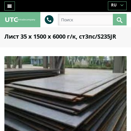
RU
Лист 35 х 1500 х 6000 г/к, ст3пс/S235JR