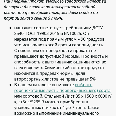
Наш черный прокат высокого заводского качества
доступен для заказа по конкурентоспособной
рыночной цене. Кроме того, мы даем скидки на
партии заказа свыше 5 тонн.
наш лист соответствует требованиям ДСТУ
8540, ГОСТ 19903-2015 и EN10025
. Он
нарезается под прямым углом – 90 градусов,
что исключает косой срез и серповидность.
Отклонения от поверхности проката не
превышают допустимой нормы. Прочность и
способность к вытягиванию оцениваются во
всех изделиях. Химический состав продукта
находится в пределах нормы, доля
второсортных листов не превышает 5%.
В нашем каталоге вы можете
выбрать
горячекатаные листы первого (высшего) сорта
или сортовой
. Стальной Лист 35 х 1500 х 6000 г/
к, ст3пс/S235JR можно приобрести в
упакованных пачках от 1 до 7 тонн. Также
возможно выполнение индивидуального