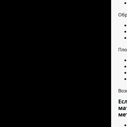
Обр
Пло
Воз
Ес
ма
ме