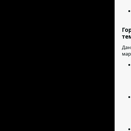
Го
те
Дан
мар