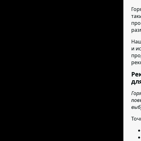
Гор
так
про
раз
Наш
и и
про
рек
Ре
дл
Гор
пов
выб
Точ