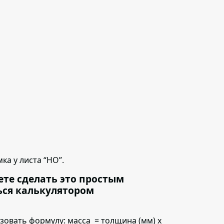
ка у листа “НО”.
ете сделать это простым
ься калькулятором
ьзовать формулу:
масса = толщина (мм) х