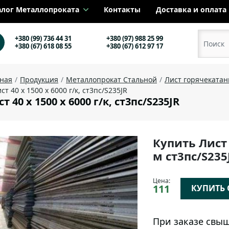
алог Металлопроката
Контакты
Доставка и оплата
+380 (99) 736 44 31
+380 (97) 988 25 99
+380 (67) 618 08 55
+380 (67) 612 97 17
вная
Продукция
Металлопрокат Стальной
Лист горячеката
ст 40 х 1500 х 6000 г/к, ст3пс/S235JR
т 40 х 1500 х 6000 г/к, ст3пс/S235JR
Купить Лист 
м ст3пс/S23
Цена:
111
КУПИТЬ О
При заказе свыш