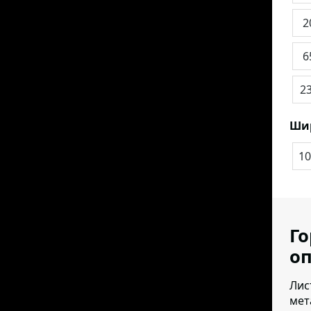
2
6
2
Ши
10
Го
оп
Лис
мет