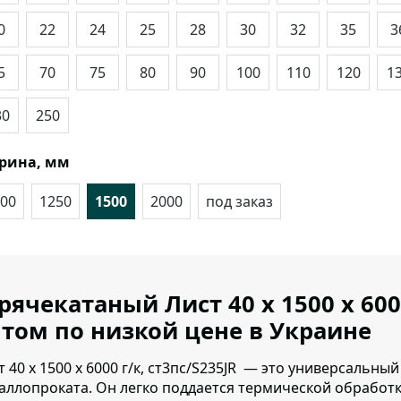
0
22
24
25
28
30
32
35
3
5
70
75
80
90
100
110
120
1
30
250
рина, мм
00
1250
1500
2000
под заказ
рячекатаный Лист 40 х 1500 х 600
том по низкой цене в Украине
т 40 х 1500 х 6000 г/к, ст3пс/S235JR — это универсальн
аллопроката.
Он легко поддается термической обработке