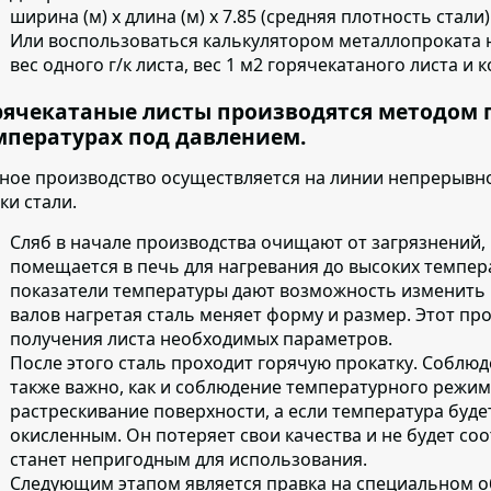
ширина (м) х длина (м) х 7.85 (средняя плотность стали)
Или воспользоваться калькулятором металлопроката 
вес одного г/к листа, вес 1 м2 горячекатаного листа и 
рячекатаные листы производятся методом 
мпературах под давлением.
ное производство осуществляется на линии непрерывно
ки стали.
Сляб в начале производства очищают от загрязнений
,
помещается в печь для нагревания до высоких темпера
показатели температуры дают возможность изменить 
валов нагретая сталь меняет форму и размер. Этот пр
получения листа необходимых параметров.
После этого сталь проходит горячую прокатку
. Соблюд
также важно, как и соблюдение температурного режи
растрескивание поверхности, а если температура буде
окисленным. Он потеряет свои качества и не будет соо
станет непригодным для использования.
Следующим этапом является
правка на специальном 