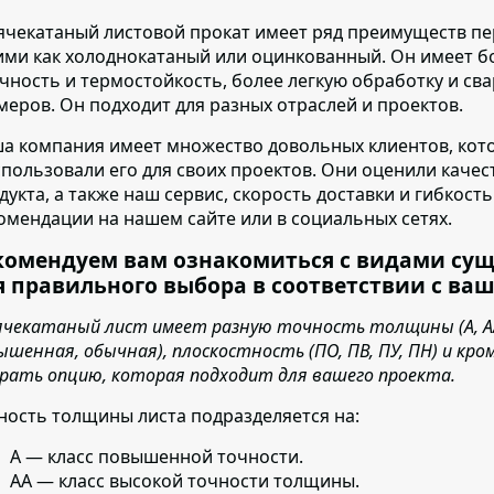
ячекатаный листовой прокат имеет ряд преимуществ п
ими как холоднокатаный или оцинкованный. Он имеет б
чность и термостойкость, более легкую обработку и св
меров. Он подходит для разных отраслей и проектов.
а компания имеет множество довольных клиентов
, ко
спользовали его для своих проектов. Они оценили каче
дукта, а также наш сервис, скорость доставки и гибкост
омендации на нашем сайте или в социальных сетях.
комендуем вам ознакомиться с видами су
я правильного выбора в соответствии с ва
ячекатаный лист имеет разную точность толщины (А, АА,
ышенная, обычная), плоскостность (ПО, ПВ, ПУ, ПН) и кро
рать опцию, которая подходит для вашего проекта.
ность толщины листа подразделяется на:
А — класс повышенной точности.
АА — класс высокой точности толщины.