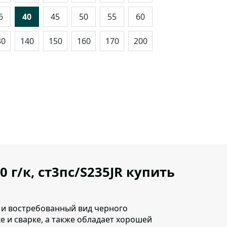
6
40
45
50
55
60
30
140
150
160
170
200
0 г/к, ст3пс/S235JR купить
ый и востребованный вид черного
 и сварке, а также обладает хорошей