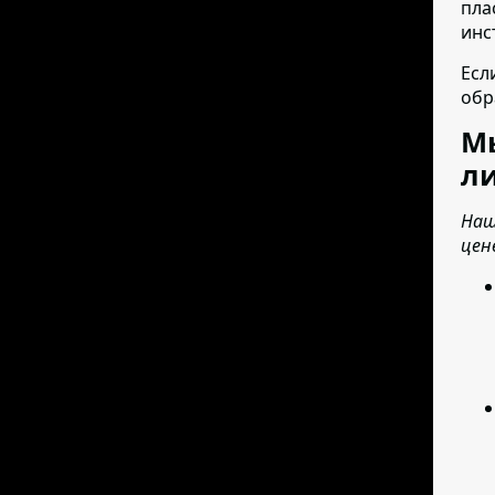
пла
инс
Есл
обр
М
ли
Наш
цен