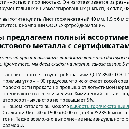
стичностью и прочностью. Он изготавливается из разных
трументальных и низколегированных (1 кп/сп, 3 сп/пс, 08 кп
и вы хотите купить Лист горячекатаный 40 мм, 1.5 х 6 м 
атитесь к компании ООО «Укртрейдкампани».
ы предлагаем полный ассортиме
стового металла с сертификатам
 черный прокат высокого заводского качества доступен 
е. Кроме того, мы даем скидки на партии заказа свыше 5 
наш лист соответствует требованиям ДСТУ 8540, ГОСТ 
прямым углом – 90 градусов, что исключает косой сре
поверхности проката не превышают допустимой нормы
оцениваются во всех изделиях. Химический состав про
второсортных листов не превышает 5%.
В нашем каталоге вы можете
выбрать горячекатаные л
Стальной Лист 40 х 1500 х 6000 г/к, ст3пс/S235JR можн
тонн. Также возможно выполнение индивидуального р
размеры.