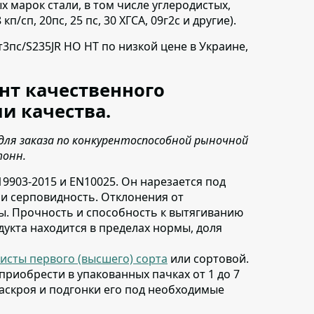
 марок стали, в том числе углеродистых,
/сп, 20пс, 25 пс, 30 ХГСА, 09г2с и другие).
ст3пс/S235JR НО НТ по низкой цене в Украине,
нт качественного
и качества.
для заказа по конкурентоспособной рыночной
тонн.
19903-2015 и EN10025
. Он нарезается под
з и серповидность. Отклонения от
. Прочность и способность к вытягиванию
дукта находится в пределах нормы, доля
исты первого (высшего) сорта
или сортовой
.
о приобрести в упакованных пачках от 1 до 7
аскроя и подгонки его под необходимые