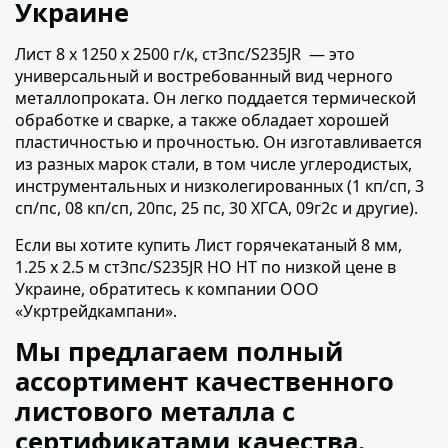
Украине
Лист 8 х 1250 х 2500 г/к, ст3пс/S235JR — это
универсальный и востребованный вид черного
металлопроката.
Он легко поддается термической
обработке и сварке, а также обладает хорошей
пластичностью и прочностью. Он изготавливается
из разных марок стали, в том числе углеродистых,
инструментальных и низколегированных (1 кп/сп, 3
сп/пс, 08 кп/сп, 20пс, 25 пс, 30 ХГСА, 09г2с и другие).
Если вы хотите купить Лист горячекатаный 8 мм,
1.25 х 2.5 м ст3пс/S235JR НО НТ по низкой цене в
Украине,
обратитесь к компании ООО
«Укртрейдкампани».
Мы предлагаем полный
ассортимент качественного
листового металла с
сертификатами качества.