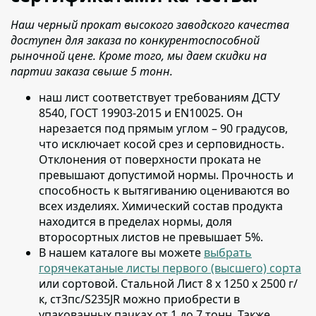
Наш черный прокат высокого заводского качества
доступен для заказа по конкурентоспособной
рыночной цене. Кроме того, мы даем скидки на
партии заказа свыше 5 тонн.
наш лист соответствует требованиям ДСТУ
8540, ГОСТ 19903-2015 и EN10025
. Он
нарезается под прямым углом – 90 градусов,
что исключает косой срез и серповидность.
Отклонения от поверхности проката не
превышают допустимой нормы. Прочность и
способность к вытягиванию оцениваются во
всех изделиях. Химический состав продукта
находится в пределах нормы, доля
второсортных листов не превышает 5%.
В нашем каталоге вы можете
выбрать
горячекатаные листы первого (высшего) сорта
или сортовой
. Стальной Лист 8 х 1250 х 2500 г/
к, ст3пс/S235JR можно приобрести в
упакованных пачках от 1 до 7 тонн. Также