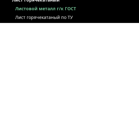
Листовой металл г/к ГОСТ
Лист горячекатаный по ТУ
Лист г/к рессорно-пружинный
Конструкционный г/к лист
Лист рифлёный
Легированный г/к лист
Лист г/к низколегированный
Лист г/к инструментальный
Лист г/к коррозионно-стойкий
Лист износостойкий
Судостроительный лист
Стальная полоса
ЛИСТ ХОЛОДНОКАТАНЫЙ
ЛЕНТА / РУЛОН / ШТРИПС