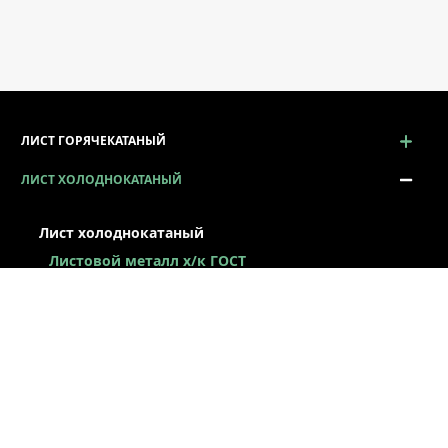
ЛИСТ ГОРЯЧЕКАТАНЫЙ
ЛИСТ ХОЛОДНОКАТАНЫЙ
Лист холоднокатаный
Листовой металл x/к ГОСТ
Лист х/к конструкционный
Легированный х/к лист
Низколегированный х/к лист
Х/к лист под вытяжку
Лист х/к рессорно-пружинный
Лист оцинкованный