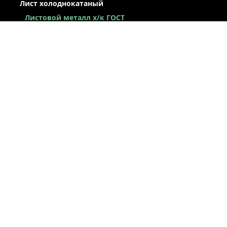
Лист холоднокатаный
Листовой металл x/к ГОСТ
Лист х/к конструкционный
Легированный х/к лист
Низколегированный х/к лист
Х/к лист под вытяжку
Лист х/к рессорно-пружинный
Лист оцинкованный
Сталь оцинкованная окрашенная
Лист х/к по ТУ
Некондиция лист
ЛЕНТА / РУЛОН / ШТРИПС
ЖЕСТЬ
ПРОСЕЧНО-ВЫТЯЖНОЙ ЛИСТ (ПВЛ)