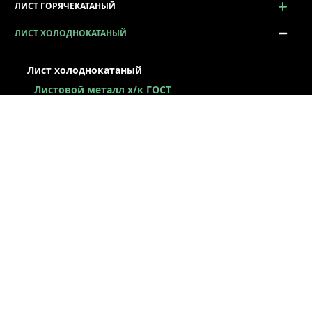
ЛИСТ ГОРЯЧЕКАТАНЫЙ
ЛИСТ ХОЛОДНОКАТАНЫЙ
Лист холоднокатаный
Листовой металл x/к ГОСТ
Лист х/к конструкционный
Легированный х/к лист
Низколегированный х/к лист
Х/к лист под вытяжку
Лист х/к рессорно-пружинный
Лист оцинкованный
Сталь оцинкованная окрашенная
Лист х/к по ТУ
Некондиция лист
ЛЕНТА / РУЛОН / ШТРИПС