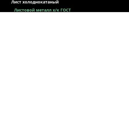
Лист холоднокатаный
Листовой металл x/к ГОСТ
Лист х/к конструкционный
Легированный х/к лист
Низколегированный х/к лист
Х/к лист под вытяжку
Лист х/к рессорно-пружинный
Лист оцинкованный
Сталь оцинкованная окрашенная
Лист х/к по ТУ
Некондиция лист
ЛЕНТА / РУЛОН / ШТРИПС
ЖЕСТЬ
ПРОСЕЧНО-ВЫТЯЖНОЙ ЛИСТ (ПВЛ)