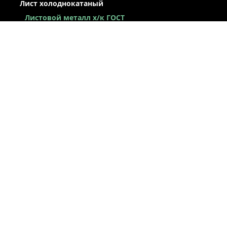
Лист холоднокатаный
Листовой металл x/к ГОСТ
Лист х/к конструкционный
Легированный х/к лист
Низколегированный х/к лист
Х/к лист под вытяжку
Лист х/к рессорно-пружинный
Лист оцинкованный
Сталь оцинкованная окрашенная
Лист х/к по ТУ
Некондиция лист
ЛЕНТА / РУЛОН / ШТРИПС
ЖЕСТЬ
ПРОСЕЧНО-ВЫТЯЖНОЙ ЛИСТ (ПВЛ)