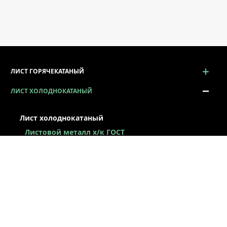
ЛИСТ ГОРЯЧЕКАТАНЫЙ
ЛИСТ ХОЛОДНОКАТАНЫЙ
Лист холоднокатаный
Листовой металл x/к ГОСТ
Лист х/к конструкционный
Легированный х/к лист
Низколегированный х/к лист
Х/к лист под вытяжку
Лист х/к рессорно-пружинный
Лист оцинкованный