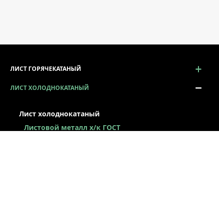
ЛИСТ ГОРЯЧЕКАТАНЫЙ
ЛИСТ ХОЛОДНОКАТАНЫЙ
Лист холоднокатаный
Листовой металл x/к ГОСТ
Лист х/к конструкционный
Легированный х/к лист
Низколегированный х/к лист
Х/к лист под вытяжку
Лист х/к рессорно-пружинный
Лист оцинкованный