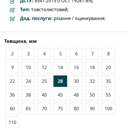
ДСТУ:
8541:2015 (ГОСТ 19281-89);
Тип:
товстолистовий;
Дод. послуги:
різання / оцинкування;
Товщина, мм
2
3
4
5
6
7
8
9
10
12
14
16
18
20
22
24
25
28
30
32
35
36
38
40
45
48
50
55
60
65
70
75
80
90
100
110