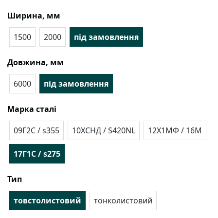
Ширина, мм
1500
2000
під замовлення
Довжина, мм
6000
під замовлення
Марка сталі
09Г2С / s355
10ХСНД / S420NL
12Х1МФ / 16М
17Г1С / s275
Тип
товстолистовий
тонколистовий