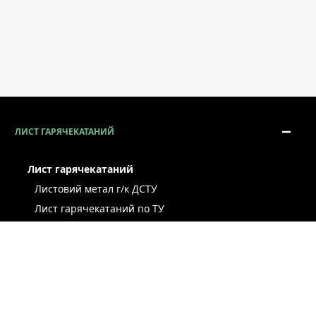
ЛИСТ ГАРЯЧЕКАТАНИЙ
Лист гарячекатаний
Листовий метал г/к ДСТУ
Лист гарячекатаний по ТУ
Лист г/к ресорно-пружинний
Конструкційний г/к лист
Лист рифлений
Легований г/к лист
Лист г/к низьколегований