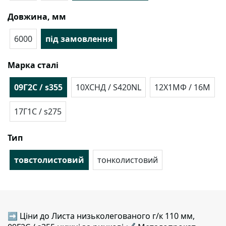
Довжина, мм
6000
під замовлення
Марка сталі
09Г2С / s355
10ХСНД / S420NL
12Х1МФ / 16М
17Г1С / s275
Тип
товстолистовий
тонколистовий
➡ Ціни до Листа низьколегованого г/к 110 мм,