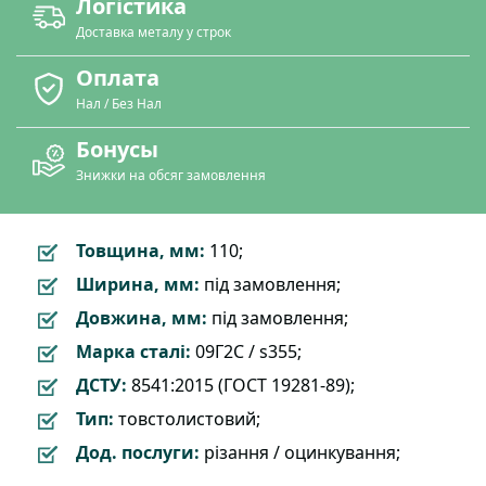
Логістика
Доставка металу у строк
Оплата
Нал / Без Нал
Бонусы
Знижки на обсяг замовлення
Товщина, мм:
110;
Ширина, мм:
під замовлення;
Довжина, мм:
під замовлення;
Марка сталі:
09Г2С / s355;
ДСТУ:
8541:2015 (ГОСТ 19281-89);
Тип:
товстолистовий;
Дод. послуги:
різання / оцинкування;