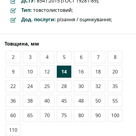
ДСТУ:
8541:2015 (ГОСТ 19281-89);
Тип:
товстолистовий;
Дод. послуги:
різання / оцинкування;
Товщина, мм
2
3
4
5
6
7
8
9
10
12
14
16
18
20
22
24
25
28
30
32
35
36
38
40
45
48
50
55
60
65
70
75
80
90
100
110