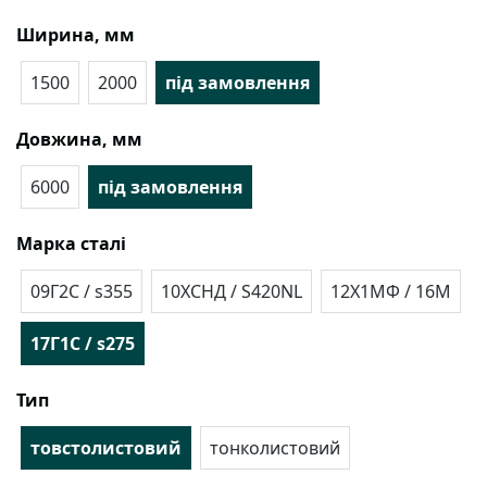
Ширина, мм
1500
2000
під замовлення
Довжина, мм
6000
під замовлення
Марка сталі
09Г2С / s355
10ХСНД / S420NL
12Х1МФ / 16М
17Г1С / s275
Тип
товстолистовий
тонколистовий