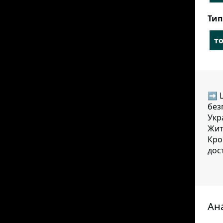
Тип
т
➡ Ц
без
Укр
Жит
Кро
дос
Ана