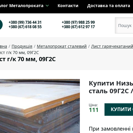
алог Металопроката
Контакти
Доставка та оплата
+380 (99) 736 44 31
+380 (97) 988 25 99
+380 (67) 618 08 55
+380 (67) 612 97 17
овна
Продукція
Металопрокат сталевий
Лист гарячекатани
ст г/к 70 мм, 09Г2С
ст г/к 70 мм, 09Г2С
Купити Низь
сталь 09Г2С 
Ціна:
111
КУПИТИ О
При замовленні 