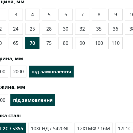
вщина, мм
2
3
4
5
6
7
8
9
1
2
24
25
28
30
32
35
36
3
0
65
70
75
80
90
100
110
рина, мм
00
2000
під замовлення
вжина, мм
00
під замовлення
ка сталі
Г2С / s355
10ХСНД / S420NL
12Х1МФ / 16М
17Г1С 