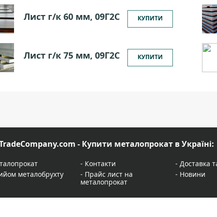
Лист г/к 60 мм, 09Г2С
КУПИТИ
Лист г/к 75 мм, 09Г2С
КУПИТИ
TradeCompany.com - Купити металопрокат в Україні:
талопрокат
-
Контакти
-
Доставка т
ийом металобрухту
-
Прайс лист на
-
Новини
металопрокат
лькулятор металопрокату