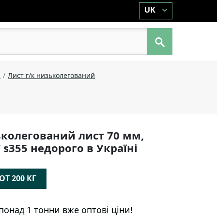
UK
й
Лист г/к низьколегований
колегований лист 70 мм,
/ s355 недорого в Україні
Т 200 КГ
понад 1 тонни вже оптові ціни!