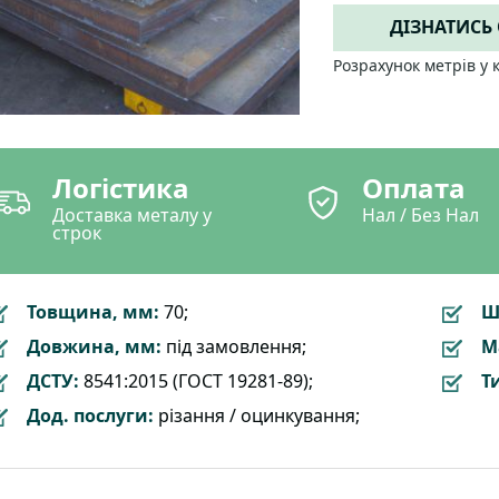
ДІЗНАТИСЬ
Розрахунок метрів у 
Логістика
Оплата
Доставка металу у
Нал / Без Нал
строк
Товщина, мм:
70;
Ш
Довжина, мм:
під замовлення;
М
ДСТУ:
8541:2015 (ГОСТ 19281-89);
Т
Дод. послуги:
різання / оцинкування;