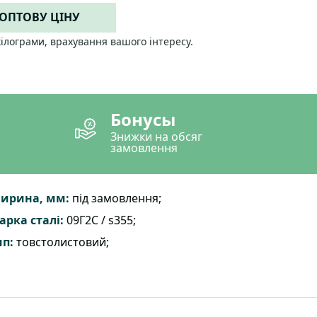
 ОПТОВУ ЦІНУ
кілограми, врахування вашого інтересу.
Бонусы
Знижки на обсяг
замовлення
ирина, мм:
під замовлення;
арка сталі:
09Г2С / s355;
ип:
товстолистовий;