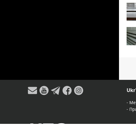
Ukr
-
Ме
-
Пр
> Ка