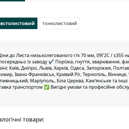
овстолистовий
тонколистовий
іни до Листа низьколегованого г/к 70 мм, 09Г2С / s355 
посередньо із заводу ✔️ Порізка, гнуття, зварювання, фа
аїні: Київ, Дніпро, Львів, Харків, Одеса, Запоріжжя, Полта
омир, Івано-Франківськ, Кривий Ріг, Тернопіль, Вінниця,
пивницький, Маріуполь, Біла Церква, Кам’янське та інші 
тавка транспортом ✅ Вигідні умови та професійне обслу
логічні товари: