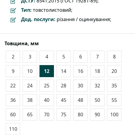
ДСТУ:
8541:2015 (ГОСТ 19281-89);
Тип:
товстолистовий;
Дод. послуги:
різання / оцинкування;
Товщина, мм
2
3
4
5
6
7
8
9
10
12
14
16
18
20
22
24
25
28
30
32
35
36
38
40
45
48
50
55
60
65
70
75
80
90
100
110