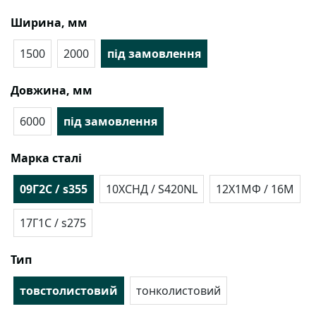
Ширина, мм
1500
2000
під замовлення
Довжина, мм
6000
під замовлення
Марка сталі
09Г2С / s355
10ХСНД / S420NL
12Х1МФ / 16М
17Г1С / s275
Тип
товстолистовий
тонколистовий