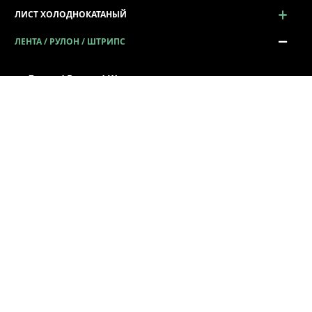
ЛИСТ ХОЛОДНОКАТАНЫЙ
ЛЕНТА / РУЛОН / ШТРИПС
Лента / Рулон / Штрипс
Сталь в рулонах
Штрипс металлический
Лента металлическая
ЖЕСТЬ
ПРОСЕЧНО-ВЫТЯЖНОЙ ЛИСТ (ПВЛ)
ПРОФИЛЬ ГНУТЫЙ
СОРТОВОЙ И ФАСОННЫЙ ПРОКАТ
ПРОКАТ КАЛИБРОВАННЫЙ