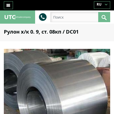
RU
Рулон х/к 0. 9, ст. 08кп / DC01