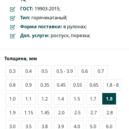
ГОСТ:
19903-2015;
Тип:
горячекатаный;
Форма поставки:
в рулонах;
Доп. услуги:
роспуск, порезка;
Толщина, мм
0.3
0.4
0.5
0.5 - 3.9
0.6
0.7
0.8
0.9
0.35
0.45
0.55
0.65
1,8 - 8
1.0
1.1
1.2
1.4
1.5
1.7
1.8
1.9
1.15
1.45
2.0
2.5
2.7
2.8
3.0
3.5
3.8
3.9
4.0
5.0
6.0