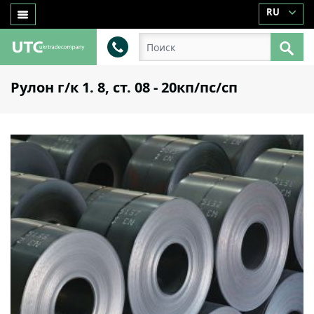
RU
Рулон г/к 1. 8, ст. 08 - 20кп/пс/сп