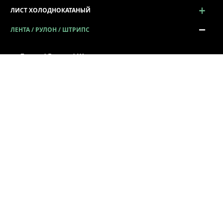
ЛИСТ ХОЛОДНОКАТАНЫЙ
ЛЕНТА / РУЛОН / ШТРИПС
Лента / Рулон / Штрипс
Сталь в рулонах
Штрипс металлический
Лента металлическая
ЖЕСТЬ
ПРОСЕЧНО-ВЫТЯЖНОЙ ЛИСТ (ПВЛ)
ПРОФИЛЬ ГНУТЫЙ
СОРТОВОЙ И ФАСОННЫЙ ПРОКАТ
ПРОКАТ КАЛИБРОВАННЫЙ